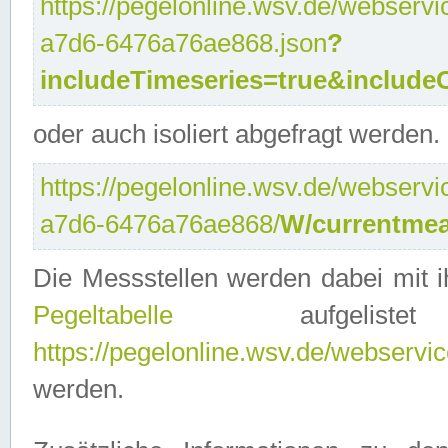
https://pegelonline.wsv.de/webservi
a7d6-6476a76ae868.json
?
includeTimeseries=true&include
oder auch isoliert abgefragt werden.
https://pegelonline.wsv.de/webservi
a7d6-6476a76ae868/
W/currentmea
Die Messstellen werden dabei mit ih
Pegeltabelle
aufgelist
https://pegelonline.wsv.de/webservice
werden.