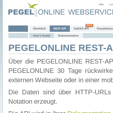
Hilfe
Lin
Überblick
REST-API
HyDAS-API
Visualisieru
User's Guide
Dokumentation
PEGELONLINE REST-AP
Über die PEGELONLINE REST-API 
PEGELONLINE 30 Tage rückwirkend
externen Webseite oder in einer mob
Die Daten sind über HTTP-URLs 
Notation erzeugt.