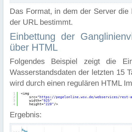
Das Format, in dem der Server die D
der URL bestimmt.
Einbettung der Ganglinienv
über HTML
Folgendes Beispiel zeigt die Ein
Wasserstandsdaten der letzten 15 T
wird durch einen regulären HTML Im
1
<img
2
src=
"
https://pegelonline.wsv.de/webservices/rest-
3
width=
"925"
4
height=
"220"
/>
Ergebnis: