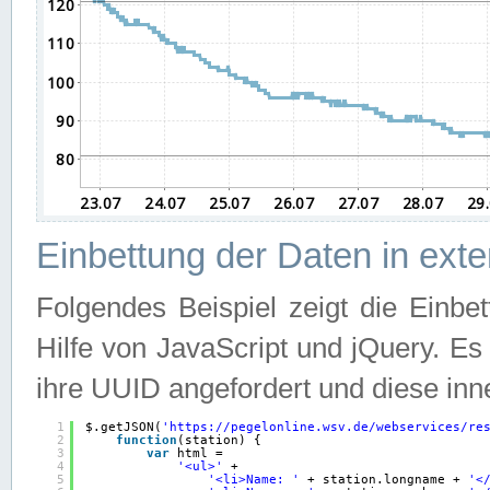
Einbettung der Daten in ext
Folgendes Beispiel zeigt die Einbe
Hilfe von JavaScript und jQuery. E
ihre UUID angefordert und diese inn
1
$.getJSON(
'
https://pegelonline.wsv.de/webservices/re
2
function
(station) {
3
var
html =
4
'<ul>'
+
5
'<li>Name: '
+ station.longname + 
'<