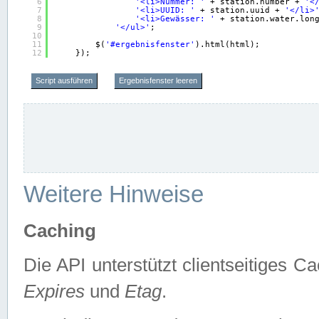
6
'<li>Nummer: '
+ station.number + 
'<
7
'<li>UUID: '
+ station.uuid + 
'</li>
8
'<li>Gewässer: '
+ station.water.lon
9
'</ul>'
;
10
11
$(
'#ergebnisfenster'
).html(html);
12
});
Script ausführen
Ergebnisfenster leeren
Weitere Hinweise
Caching
Die API unterstützt clientseitiges
Expires
und
Etag
.