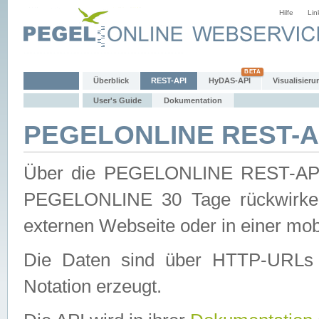
Hilfe
Lin
Überblick
REST-API
HyDAS-API
Visualisieru
User's Guide
Dokumentation
PEGELONLINE REST-AP
Über die PEGELONLINE REST-API 
PEGELONLINE 30 Tage rückwirkend
externen Webseite oder in einer mob
Die Daten sind über HTTP-URLs 
Notation erzeugt.