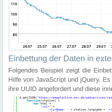
Einbettung der Daten in ext
Folgendes Beispiel zeigt die Einbe
Hilfe von JavaScript und jQuery. E
ihre UUID angefordert und diese inn
1
$.getJSON(
'
https://pegelonline.wsv.de/webservices/re
2
function
(station) {
3
var
html =
4
'<ul>'
+
5
'<li>Name: '
+ station.longname + 
'<