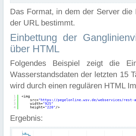
Das Format, in dem der Server die D
der URL bestimmt.
Einbettung der Ganglinienv
über HTML
Folgendes Beispiel zeigt die Ein
Wasserstandsdaten der letzten 15 T
wird durch einen regulären HTML Im
1
<img
2
src=
"
https://pegelonline.wsv.de/webservices/rest-
3
width=
"925"
4
height=
"220"
/>
Ergebnis: