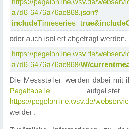
https://pegelonline.wsv.de/webservi
a7d6-6476a76ae868.json
?
includeTimeseries=true&include
oder auch isoliert abgefragt werden.
https://pegelonline.wsv.de/webservi
a7d6-6476a76ae868/
W/currentmea
Die Messstellen werden dabei mit ih
Pegeltabelle
aufgelist
https://pegelonline.wsv.de/webservice
werden.