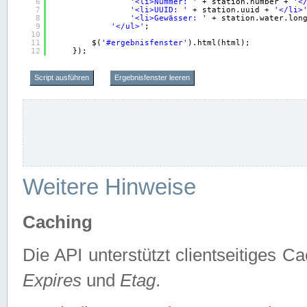
6
'<li>Nummer: '
+ station.number + 
'<
7
'<li>UUID: '
+ station.uuid + 
'</li>
8
'<li>Gewässer: '
+ station.water.lon
9
'</ul>'
;
10
11
$(
'#ergebnisfenster'
).html(html);
12
});
Script ausführen
Ergebnisfenster leeren
Weitere Hinweise
Caching
Die API unterstützt clientseitiges
Expires
und
Etag
.