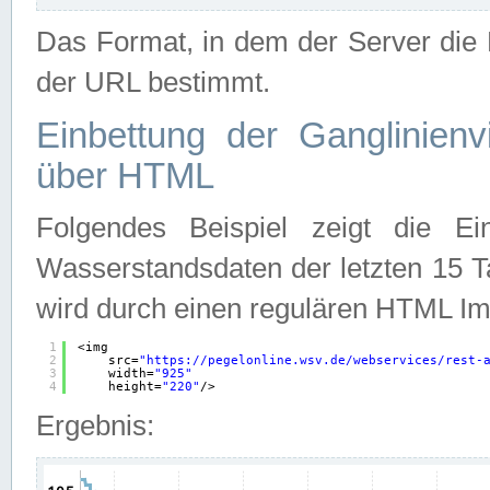
Das Format, in dem der Server die D
der URL bestimmt.
Einbettung der Ganglinienv
über HTML
Folgendes Beispiel zeigt die Ein
Wasserstandsdaten der letzten 15 T
wird durch einen regulären HTML Im
1
<img
2
src=
"
https://pegelonline.wsv.de/webservices/rest-
3
width=
"925"
4
height=
"220"
/>
Ergebnis: