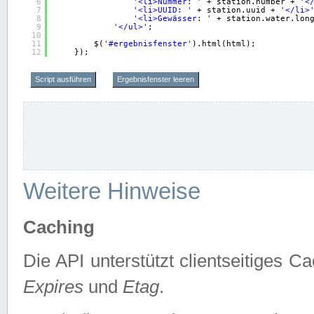
6
'<li>Nummer: '
+ station.number + 
'<
7
'<li>UUID: '
+ station.uuid + 
'</li>
8
'<li>Gewässer: '
+ station.water.lon
9
'</ul>'
;
10
11
$(
'#ergebnisfenster'
).html(html);
12
});
Script ausführen
Ergebnisfenster leeren
Weitere Hinweise
Caching
Die API unterstützt clientseitiges
Expires
und
Etag
.