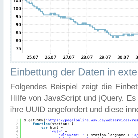
Einbettung der Daten in ext
Folgendes Beispiel zeigt die Einbe
Hilfe von JavaScript und jQuery. E
ihre UUID angefordert und diese inn
1
$.getJSON(
'
https://pegelonline.wsv.de/webservices/re
2
function
(station) {
3
var
html =
4
'<ul>'
+
5
'<li>Name: '
+ station.longname + 
'<