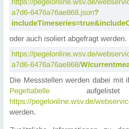
https://pegelonline.wsv.de/webservi
a7d6-6476a76ae868.json
?
includeTimeseries=true&include
oder auch isoliert abgefragt werden.
https://pegelonline.wsv.de/webservi
a7d6-6476a76ae868/
W/currentmea
Die Messstellen werden dabei mit ih
Pegeltabelle
aufgelist
https://pegelonline.wsv.de/webservice
werden.