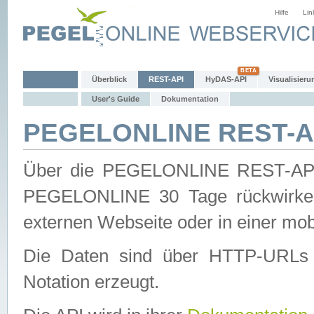
Hilfe
Lin
Überblick
REST-API
HyDAS-API
Visualisieru
User's Guide
Dokumentation
PEGELONLINE REST-AP
Über die PEGELONLINE REST-API 
PEGELONLINE 30 Tage rückwirkend
externen Webseite oder in einer mob
Die Daten sind über HTTP-URLs 
Notation erzeugt.