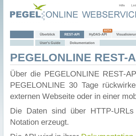
Hilfe
Lin
Überblick
REST-API
HyDAS-API
Visualisieru
User's Guide
Dokumentation
PEGELONLINE REST-AP
Über die PEGELONLINE REST-API 
PEGELONLINE 30 Tage rückwirkend
externen Webseite oder in einer mob
Die Daten sind über HTTP-URLs 
Notation erzeugt.