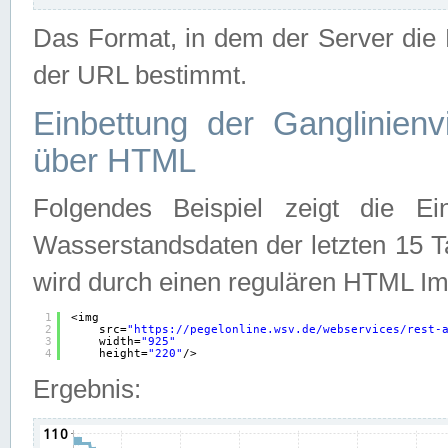
Das Format, in dem der Server die D
der URL bestimmt.
Einbettung der Ganglinienv
über HTML
Folgendes Beispiel zeigt die Ein
Wasserstandsdaten der letzten 15 T
wird durch einen regulären HTML Im
1
<img
2
src=
"
https://pegelonline.wsv.de/webservices/rest-
3
width=
"925"
4
height=
"220"
/>
Ergebnis: