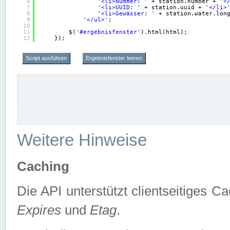
6
'<li>Nummer: '
+ station.number + 
'<
7
'<li>UUID: '
+ station.uuid + 
'</li>
8
'<li>Gewässer: '
+ station.water.lon
9
'</ul>'
;
10
11
$(
'#ergebnisfenster'
).html(html);
12
});
Script ausführen
Ergebnisfenster leeren
Weitere Hinweise
Caching
Die API unterstützt clientseitiges
Expires
und
Etag
.