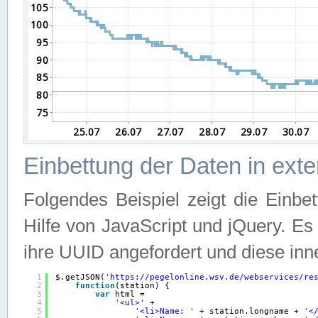
Einbettung der Daten in ext
Folgendes Beispiel zeigt die Einbe
Hilfe von JavaScript und jQuery. E
ihre UUID angefordert und diese inn
1
$.getJSON(
'
https://pegelonline.wsv.de/webservices/re
2
function
(station) {
3
var
html =
4
'<ul>'
+
5
'<li>Name: '
+ station.longname + 
'<