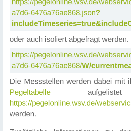
https://pegelonline.wsv.de/webservi
a7d6-6476a76ae868.json
?
includeTimeseries=true&include
oder auch isoliert abgefragt werden.
https://pegelonline.wsv.de/webservi
a7d6-6476a76ae868/
W/currentmea
Die Messstellen werden dabei mit ih
Pegeltabelle
aufgelist
https://pegelonline.wsv.de/webservice
werden.