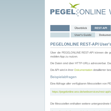
Überblick
REST-API
User's Guide
Dokumen
PEGELONLINE REST-API User's
Über die PEGELONLINE REST-API können die gewä
mobilen App zu nutzen.
Die Daten sind über HTTP-URLs adressierbar. Das
Die API wird in ihrer
Dokumentation
detaillierter be
Beispielabfragen
Eine Abfrage aller verfügbaren Messstellen von 
https://pegelonline.wsv.de/webservices/rest-api/v
Die Messstellen enthalten weitere untergeordnet