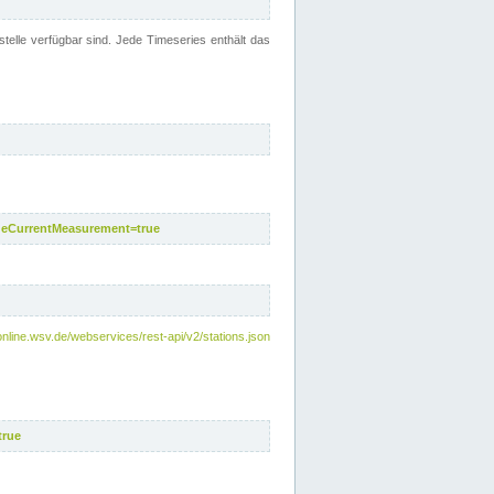
telle verfügbar sind. Jede Timeseries enthält das
deCurrentMeasurement=true
online.wsv.de/webservices/rest-api/v2/stations.json
true