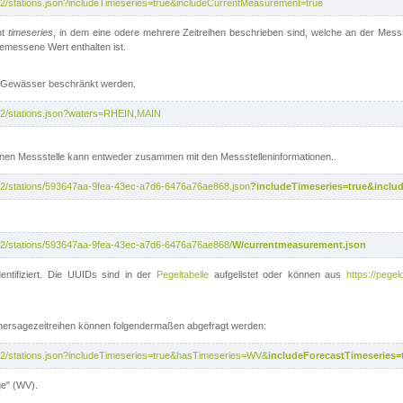
/v2/stations.json?includeTimeseries=true&includeCurrentMeasurement=true
nt
timeseries
, in dem eine odere mehrere Zeitreihen beschrieben sind, welche an der Messs
 gemessene Wert enthalten ist.
te Gewässer beschränkt werden.
i/v2/stations.json?waters=RHEIN,MAIN
nen Messstelle kann entweder zusammen mit den Messstelleninformationen..
i/v2/stations/593647aa-9fea-43ec-a7d6-6476a76ae868.json
?includeTimeseries=true&inclu
i/v2/stations/593647aa-9fea-43ec-a7d6-6476a76ae868/
W/currentmeasurement.json
entifiziert. Die UUIDs sind in der
Pegeltabelle
aufgelistet oder können aus
https://pegel
rhersagezeitreihen können folgendermaßen abgefragt werden:
i/v2/stations.json?includeTimeseries=true&hasTimeseries=WV&
includeForecastTimeseries=
ge" (WV).