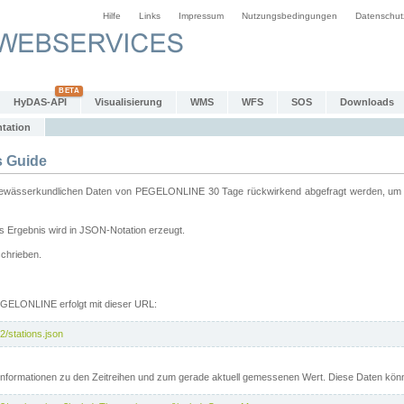
Hilfe
Links
Impressum
Nutzungsbedingungen
Datenschut
HyDAS-API
Visualisierung
WMS
WFS
SOS
Downloads
tation
 Guide
sserkundlichen Daten von PEGELONLINE 30 Tage rückwirkend abgefragt werden, um sie 
 Ergebnis wird in JSON-Notation erzeugt.
schrieben.
PEGELONLINE erfolgt mit dieser URL:
2/stations.json
e Informationen zu den Zeitreihen und zum gerade aktuell gemessenen Wert. Diese Daten kö