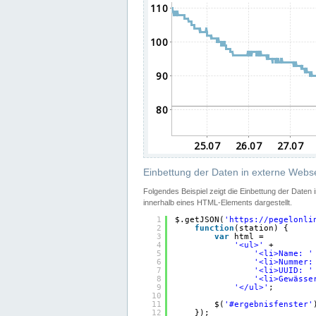
Einbettung der Daten in externe Webse
Folgendes Beispiel zeigt die Einbettung der Daten
innerhalb eines HTML-Elements dargestellt.
1
$.getJSON(
'
https://pegelonli
2
function
(station) {
3
var
html =
4
'<ul>'
+
5
'<li>Name: '
6
'<li>Nummer:
7
'<li>UUID: '
8
'<li>Gewässe
9
'</ul>'
;
10
11
$(
'#ergebnisfenster'
12
});