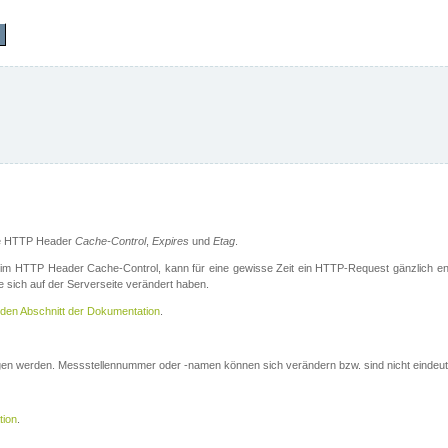
die HTTP Header
Cache-Control
,
Expires
und
Etag
.
m HTTP Header Cache-Control, kann für eine gewisse Zeit ein HTTP-Request gänzlich ent
 sich auf der Serverseite verändert haben.
den Abschnitt der Dokumentation
.
ogen werden. Messstellennummer oder -namen können sich verändern bzw. sind nicht eindeut
tion
.