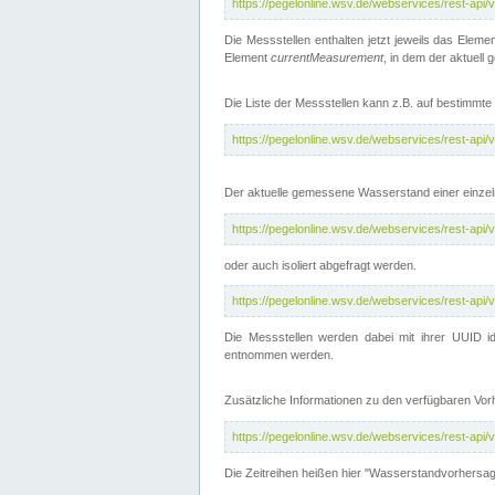
https://pegelonline.wsv.de/webservices/rest-api
Die Messstellen enthalten jetzt jeweils das Eleme
Element
currentMeasurement
, in dem der aktuell
Die Liste der Messstellen kann z.B. auf bestimm
https://pegelonline.wsv.de/webservices/rest-ap
Der aktuelle gemessene Wasserstand einer einzel
https://pegelonline.wsv.de/webservices/rest-ap
oder auch isoliert abgefragt werden.
https://pegelonline.wsv.de/webservices/rest-ap
Die Messstellen werden dabei mit ihrer UUID id
entnommen werden.
Zusätzliche Informationen zu den verfügbaren Vo
https://pegelonline.wsv.de/webservices/rest-ap
Die Zeitreihen heißen hier "Wasserstandvorhersa