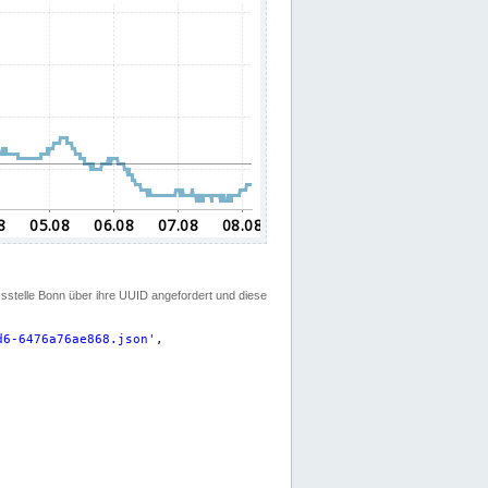
ssstelle Bonn über ihre UUID angefordert und diese
d6-6476a76ae868.json
'
,