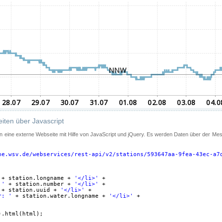
iten über Javascript
 in eine externe Webseite mit Hilfe von JavaScript und jQuery. Es werden Daten über der Me
ne.wsv.de/webservices/rest-api/v2/stations/593647aa-9fea-43ec-a7
+ station.longname + 
'</li>'
+
 '
+ station.number + 
'</li>'
+
+ station.uuid + 
'</li>'
+
r: '
+ station.water.longname + 
'</li>'
+
).html(html);