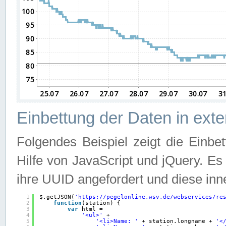
Einbettung der Daten in ext
Folgendes Beispiel zeigt die Einbe
Hilfe von JavaScript und jQuery. E
ihre UUID angefordert und diese inn
1
$.getJSON(
'
https://pegelonline.wsv.de/webservices/re
2
function
(station) {
3
var
html =
4
'<ul>'
+
5
'<li>Name: '
+ station.longname + 
'<