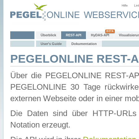
Hilfe
Lin
Überblick
REST-API
HyDAS-API
Visualisieru
User's Guide
Dokumentation
PEGELONLINE REST-AP
Über die PEGELONLINE REST-API 
PEGELONLINE 30 Tage rückwirkend
externen Webseite oder in einer mob
Die Daten sind über HTTP-URLs 
Notation erzeugt.