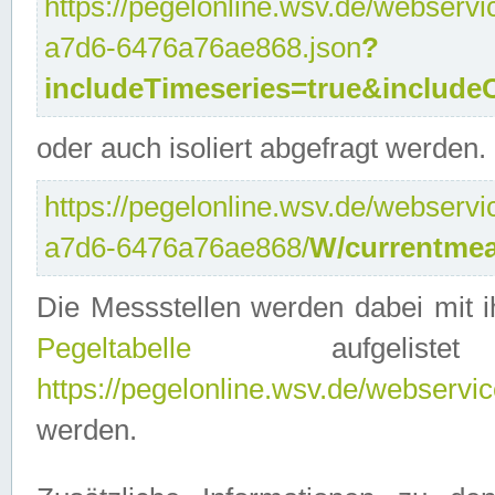
https://pegelonline.wsv.de/webservi
a7d6-6476a76ae868.json
?
includeTimeseries=true&include
oder auch isoliert abgefragt werden.
https://pegelonline.wsv.de/webservi
a7d6-6476a76ae868/
W/currentmea
Die Messstellen werden dabei mit ih
Pegeltabelle
aufgelist
https://pegelonline.wsv.de/webservice
werden.