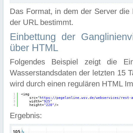
Das Format, in dem der Server die D
der URL bestimmt.
Einbettung der Ganglinienv
über HTML
Folgendes Beispiel zeigt die Ein
Wasserstandsdaten der letzten 15 T
wird durch einen regulären HTML Im
1
<img
2
src=
"
https://pegelonline.wsv.de/webservices/rest-
3
width=
"925"
4
height=
"220"
/>
Ergebnis: