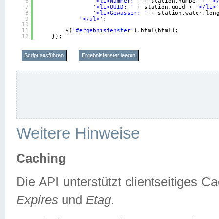
6
'<li>Nummer: '
+ station.number + 
'<
7
'<li>UUID: '
+ station.uuid + 
'</li>
8
'<li>Gewässer: '
+ station.water.lon
9
'</ul>'
;
10
11
$(
'#ergebnisfenster'
).html(html);
12
});
Script ausführen
Ergebnisfenster leeren
Weitere Hinweise
Caching
Die API unterstützt clientseitiges
Expires
und
Etag
.