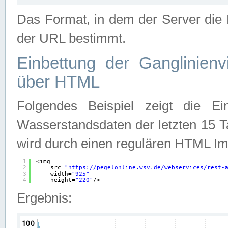
Das Format, in dem der Server die D
der URL bestimmt.
Einbettung der Ganglinienv
über HTML
Folgendes Beispiel zeigt die Ein
Wasserstandsdaten der letzten 15 T
wird durch einen regulären HTML Im
1
<img
2
src=
"
https://pegelonline.wsv.de/webservices/rest-
3
width=
"925"
4
height=
"220"
/>
Ergebnis: