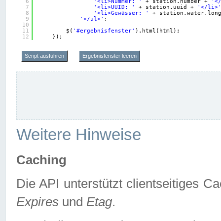
6
'<li>Nummer: '
+ station.number + 
'<
7
'<li>UUID: '
+ station.uuid + 
'</li>
8
'<li>Gewässer: '
+ station.water.lon
9
'</ul>'
;
10
11
$(
'#ergebnisfenster'
).html(html);
12
});
Script ausführen
Ergebnisfenster leeren
Weitere Hinweise
Caching
Die API unterstützt clientseitiges
Expires
und
Etag
.