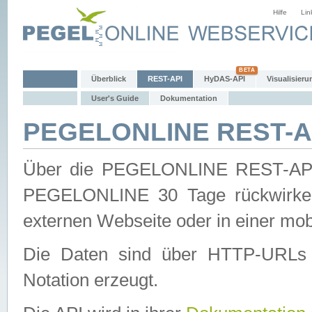
Hilfe
Lin
Überblick
REST-API
HyDAS-API
Visualisieru
User's Guide
Dokumentation
PEGELONLINE REST-AP
Über die PEGELONLINE REST-API 
PEGELONLINE 30 Tage rückwirkend
externen Webseite oder in einer mob
Die Daten sind über HTTP-URLs 
Notation erzeugt.