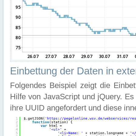
Einbettung der Daten in ext
Folgendes Beispiel zeigt die Einbe
Hilfe von JavaScript und jQuery. E
ihre UUID angefordert und diese inn
1
$.getJSON(
'
https://pegelonline.wsv.de/webservices/re
2
function
(station) {
3
var
html =
4
'<ul>'
+
5
'<li>Name: '
+ station.longname + 
'<