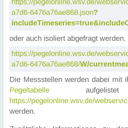
https://pegelonline.wsv.de/webservi
a7d6-6476a76ae868.json
?
includeTimeseries=true&include
oder auch isoliert abgefragt werden.
https://pegelonline.wsv.de/webservi
a7d6-6476a76ae868/
W/currentmea
Die Messstellen werden dabei mit ih
Pegeltabelle
aufgelist
https://pegelonline.wsv.de/webservice
werden.