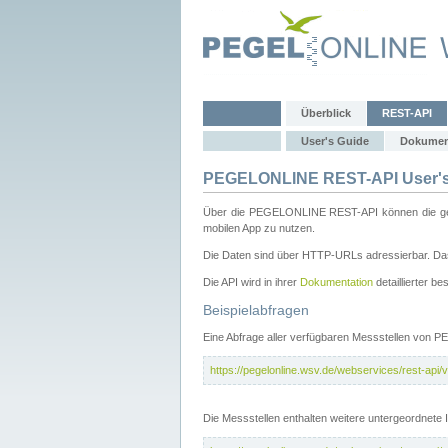
Überblick
REST-API
User's Guide
Dokumen
PEGELONLINE REST-API User's
Über die PEGELONLINE REST-API können die gewä
mobilen App zu nutzen.
Die Daten sind über HTTP-URLs adressierbar. Das
Die API wird in ihrer
Dokumentation
detaillierter be
Beispielabfragen
Eine Abfrage aller verfügbaren Messstellen von 
https://pegelonline.wsv.de/webservices/rest-api/v
Die Messstellen enthalten weitere untergeordnet