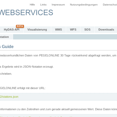
Hilfe
Links
Impressum
Nutzungsbedingungen
Datenschut
HyDAS-API
Visualisierung
WMS
WFS
SOS
Downloads
tation
 Guide
sserkundlichen Daten von PEGELONLINE 30 Tage rückwirkend abgefragt werden, um sie 
 Ergebnis wird in JSON-Notation erzeugt.
schrieben.
PEGELONLINE erfolgt mit dieser URL:
2/stations.json
e Informationen zu den Zeitreihen und zum gerade aktuell gemessenen Wert. Diese Daten kö