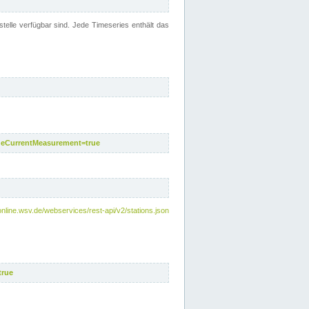
telle verfügbar sind. Jede Timeseries enthält das
deCurrentMeasurement=true
online.wsv.de/webservices/rest-api/v2/stations.json
true