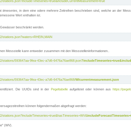
/v2/stations.json?includeTimeseries=true&includeCurrentMeasurement=true
nt
timeseries
, in dem eine odere mehrere Zeitreihen beschrieben sind, welche an der Messs
 gemessene Wert enthalten ist.
te Gewässer beschränkt werden.
i/v2/stations.json?waters=RHEIN,MAIN
nen Messstelle kann entweder zusammen mit den Messstelleninformationen..
i/v2/stations/593647aa-9fea-43ec-a7d6-6476a76ae868.json
?includeTimeseries=true&inclu
i/v2/stations/593647aa-9fea-43ec-a7d6-6476a76ae868/
W/currentmeasurement.json
entifiziert. Die UUIDs sind in der
Pegeltabelle
aufgelistet oder können aus
https://pegel
rhersagezeitreihen können folgendermaßen abgefragt werden:
i/v2/stations.json?includeTimeseries=true&hasTimeseries=WV&
includeForecastTimeseries=
ge" (WV).