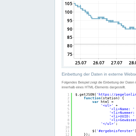
Einbettung der Daten in externe Webse
Folgendes Beispiel zeigt die Einbettung der Daten
innerhalb eines HTML-Elements dargestellt.
1
$.getJSON(
'
https://pegelonli
2
function
(station) {
3
var
html =
4
'<ul>'
+
5
'<li>Name: '
6
'<li>Nummer:
7
'<li>UUID: '
8
'<li>Gewässe
9
'</ul>'
;
10
11
$(
'#ergebnisfenster'
12
});