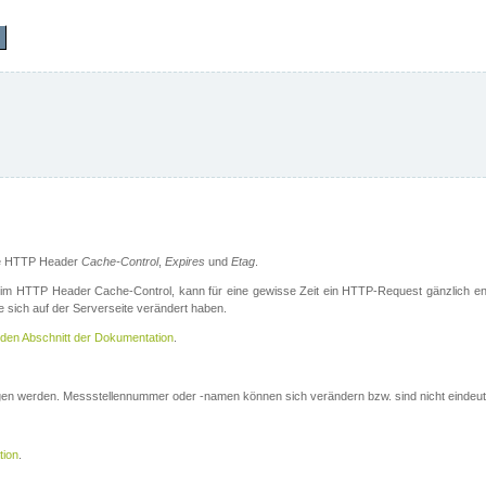
die HTTP Header
Cache-Control
,
Expires
und
Etag
.
m HTTP Header Cache-Control, kann für eine gewisse Zeit ein HTTP-Request gänzlich ent
 sich auf der Serverseite verändert haben.
den Abschnitt der Dokumentation
.
ogen werden. Messstellennummer oder -namen können sich verändern bzw. sind nicht eindeut
tion
.