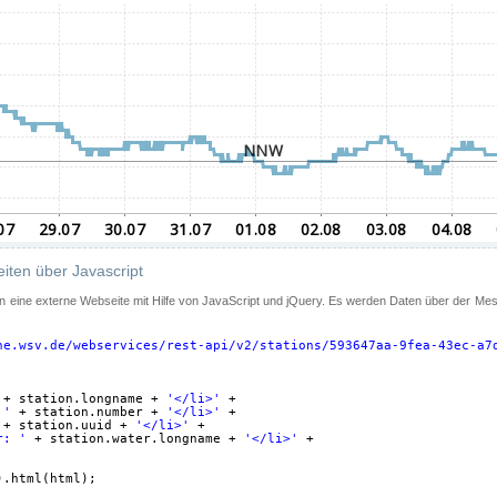
iten über Javascript
 in eine externe Webseite mit Hilfe von JavaScript und jQuery. Es werden Daten über der Me
ne.wsv.de/webservices/rest-api/v2/stations/593647aa-9fea-43ec-a7
+ station.longname + 
'</li>'
+
 '
+ station.number + 
'</li>'
+
+ station.uuid + 
'</li>'
+
r: '
+ station.water.longname + 
'</li>'
+
).html(html);