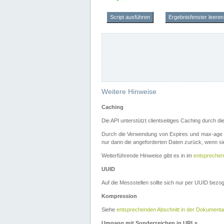
Script ausführen
Ergebnisfenster leeren
Weitere Hinweise
Caching
Die API unterstützt clientseitiges Caching durch 
Durch die Verwendung von Expires und max-age i
nur dann die angeforderten Daten zurück, wenn sie
Weiterführende Hinweise gibt es in im
entsprechen
UUID
Auf die Messstellen sollte sich nur per UUID bez
Kompression
Siehe
entsprechenden Abschnitt in der Dokumenta
Umgang mit Sonderzeichen in URLs