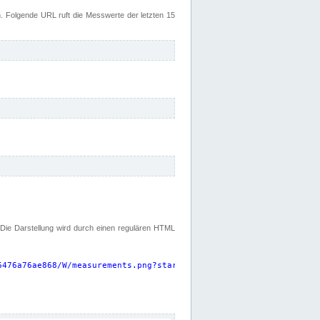
 Folgende URL ruft die Messwerte der letzten 15
. Die Darstellung wird durch einen regulären HTML
6476a76ae868/W/measurements.png?start=P15D&width=925&height=220
"