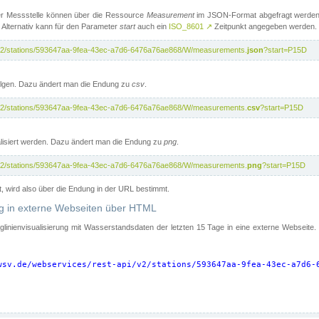
er Messstelle können über die Ressource
Measurement
im JSON-Format abgefragt werden.
 Alternativ kann für den Parameter
start
auch ein
ISO_8601
↗
Zeitpunkt angegeben werden.
pi/v2/stations/593647aa-9fea-43ec-a7d6-6476a76ae868/W/measurements.
json
?start=P15D
folgen. Dazu ändert man die Endung zu
csv
.
pi/v2/stations/593647aa-9fea-43ec-a7d6-6476a76ae868/W/measurements.
csv
?start=P15D
isiert werden. Dazu ändert man die Endung zu
png
.
pi/v2/stations/593647aa-9fea-43ec-a7d6-6476a76ae868/W/measurements.
png
?start=P15D
t, wird also über die Endung in der URL bestimmt.
ung in externe Webseiten über HTML
nglinienvisualisierung mit Wasserstandsdaten der letzten 15 Tage in eine externe Webseite
wsv.de/webservices/rest-api/v2/stations/593647aa-9fea-43ec-a7d6-