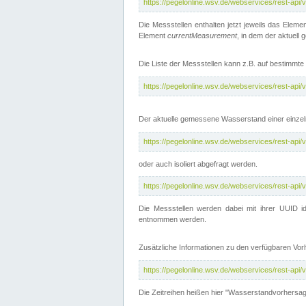
https://pegelonline.wsv.de/webservices/rest-api
Die Messstellen enthalten jetzt jeweils das Eleme
Element
currentMeasurement
, in dem der aktuell
Die Liste der Messstellen kann z.B. auf bestimm
https://pegelonline.wsv.de/webservices/rest-ap
Der aktuelle gemessene Wasserstand einer einzel
https://pegelonline.wsv.de/webservices/rest-ap
oder auch isoliert abgefragt werden.
https://pegelonline.wsv.de/webservices/rest-ap
Die Messstellen werden dabei mit ihrer UUID id
entnommen werden.
Zusätzliche Informationen zu den verfügbaren Vo
https://pegelonline.wsv.de/webservices/rest-ap
Die Zeitreihen heißen hier "Wasserstandvorhersa