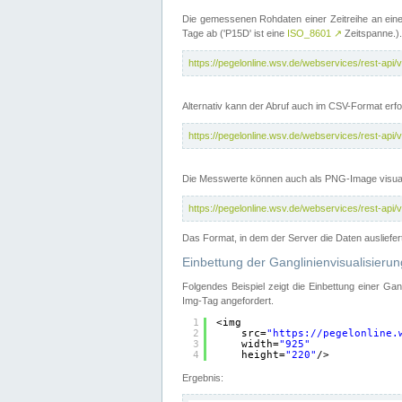
Die gemessenen Rohdaten einer Zeitreihe an ein
Tage ab ('P15D' ist eine
ISO_8601
↗
Zeitspanne.).
https://pegelonline.wsv.de/webservices/rest-a
Alternativ kann der Abruf auch im CSV-Format er
https://pegelonline.wsv.de/webservices/rest-a
Die Messwerte können auch als PNG-Image visual
https://pegelonline.wsv.de/webservices/rest-a
Das Format, in dem der Server die Daten ausliefer
Einbettung der Ganglinienvisualisier
Folgendes Beispiel zeigt die Einbettung einer Ga
Img-Tag angefordert.
1
<img
2
src=
"
https://pegelonline.
3
width=
"925"
4
height=
"220"
/>
Ergebnis: