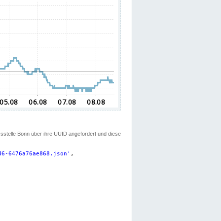
ssstelle Bonn über ihre UUID angefordert und diese
d6-6476a76ae868.json
'
,