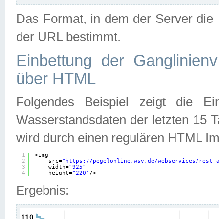
Das Format, in dem der Server die D
der URL bestimmt.
Einbettung der Ganglinienv
über HTML
Folgendes Beispiel zeigt die Ein
Wasserstandsdaten der letzten 15 T
wird durch einen regulären HTML Im
1
<img
2
src=
"
https://pegelonline.wsv.de/webservices/rest-
3
width=
"925"
4
height=
"220"
/>
Ergebnis: