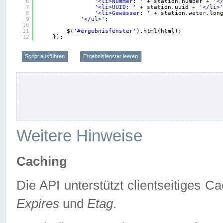
6
'<li>Nummer: '
+ station.number + 
'<
7
'<li>UUID: '
+ station.uuid + 
'</li>
8
'<li>Gewässer: '
+ station.water.lon
9
'</ul>'
;
10
11
$(
'#ergebnisfenster'
).html(html);
12
});
Script ausführen
Ergebnisfenster leeren
Weitere Hinweise
Caching
Die API unterstützt clientseitiges
Expires
und
Etag
.