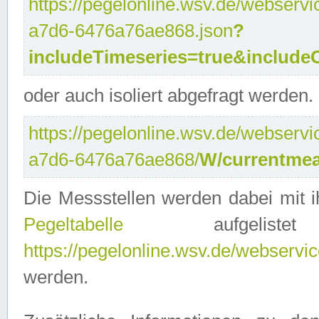
https://pegelonline.wsv.de/webservi
a7d6-6476a76ae868.json
?
includeTimeseries=true&include
oder auch isoliert abgefragt werden.
https://pegelonline.wsv.de/webservi
a7d6-6476a76ae868/
W/currentmea
Die Messstellen werden dabei mit ih
Pegeltabelle
aufgelist
https://pegelonline.wsv.de/webservice
werden.