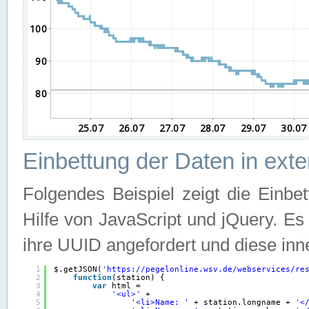
Einbettung der Daten in ext
Folgendes Beispiel zeigt die Einbe
Hilfe von JavaScript und jQuery. E
ihre UUID angefordert und diese inn
1
$.getJSON(
'
https://pegelonline.wsv.de/webservices/re
2
function
(station) {
3
var
html =
4
'<ul>'
+
5
'<li>Name: '
+ station.longname + 
'<