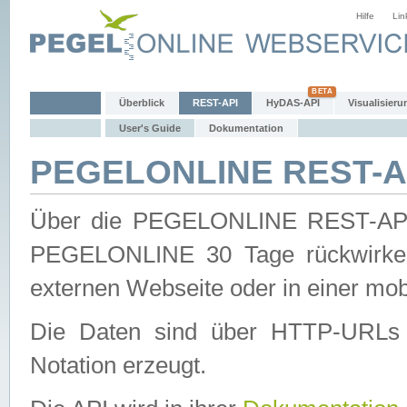
Hilfe
Lin
Überblick
REST-API
HyDAS-API
Visualisieru
User's Guide
Dokumentation
PEGELONLINE REST-AP
Über die PEGELONLINE REST-API 
PEGELONLINE 30 Tage rückwirkend
externen Webseite oder in einer mob
Die Daten sind über HTTP-URLs 
Notation erzeugt.