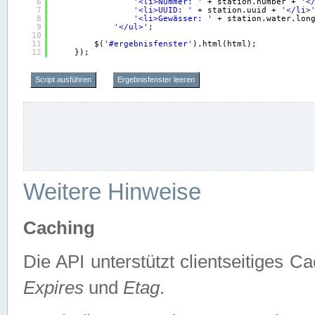
6
'<li>Nummer: '
+ station.number + 
'<
7
'<li>UUID: '
+ station.uuid + 
'</li>
8
'<li>Gewässer: '
+ station.water.lon
9
'</ul>'
;
10
11
$(
'#ergebnisfenster'
).html(html);
12
});
Script ausführen
Ergebnisfenster leeren
Weitere Hinweise
Caching
Die API unterstützt clientseitiges
Expires
und
Etag
.