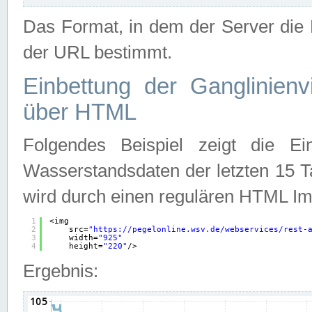
Das Format, in dem der Server die D
der URL bestimmt.
Einbettung der Ganglinienv
über HTML
Folgendes Beispiel zeigt die Ein
Wasserstandsdaten der letzten 15 T
wird durch einen regulären HTML Im
1
<img
2
src=
"
https://pegelonline.wsv.de/webservices/rest-
3
width=
"925"
4
height=
"220"
/>
Ergebnis: