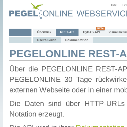
Hilfe
Lin
Überblick
REST-API
HyDAS-API
Visualisieru
User's Guide
Dokumentation
PEGELONLINE REST-AP
Über die PEGELONLINE REST-API 
PEGELONLINE 30 Tage rückwirkend
externen Webseite oder in einer mob
Die Daten sind über HTTP-URLs 
Notation erzeugt.