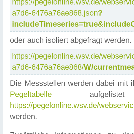
https://pegelonline.wsv.de/webservi
a7d6-6476a76ae868.json
?
includeTimeseries=true&include
oder auch isoliert abgefragt werden.
https://pegelonline.wsv.de/webservi
a7d6-6476a76ae868/
W/currentmea
Die Messstellen werden dabei mit ih
Pegeltabelle
aufgelist
https://pegelonline.wsv.de/webservice
werden.