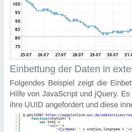
Einbettung der Daten in ext
Folgendes Beispiel zeigt die Einbe
Hilfe von JavaScript und jQuery. E
ihre UUID angefordert und diese inn
1
$.getJSON(
'
https://pegelonline.wsv.de/webservices/re
2
function
(station) {
3
var
html =
4
'<ul>'
+
5
'<li>Name: '
+ station.longname + 
'<