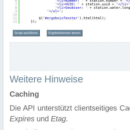
6
'<li>Nummer: '
+ station.number + 
'<
7
'<li>UUID: '
+ station.uuid + 
'</li>
8
'<li>Gewässer: '
+ station.water.lon
9
'</ul>'
;
10
11
$(
'#ergebnisfenster'
).html(html);
12
});
Script ausführen
Ergebnisfenster leeren
Weitere Hinweise
Caching
Die API unterstützt clientseitiges
Expires
und
Etag
.