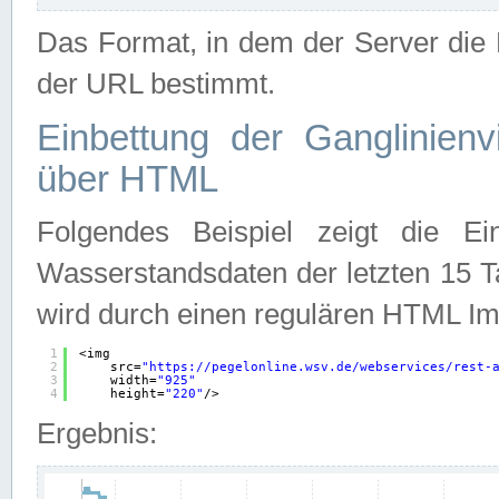
Das Format, in dem der Server die D
der URL bestimmt.
Einbettung der Ganglinienv
über HTML
Folgendes Beispiel zeigt die Ein
Wasserstandsdaten der letzten 15 T
wird durch einen regulären HTML Im
1
<img
2
src=
"
https://pegelonline.wsv.de/webservices/rest-
3
width=
"925"
4
height=
"220"
/>
Ergebnis: