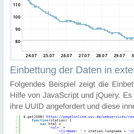
Einbettung der Daten in ext
Folgendes Beispiel zeigt die Einbe
Hilfe von JavaScript und jQuery. E
ihre UUID angefordert und diese inn
1
$.getJSON(
'
https://pegelonline.wsv.de/webservices/re
2
function
(station) {
3
var
html =
4
'<ul>'
+
5
'<li>Name: '
+ station.longname + 
'<