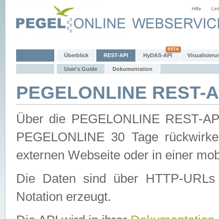
Hilfe
Lin
Überblick
REST-API
HyDAS-API
Visualisieru
User's Guide
Dokumentation
PEGELONLINE REST-AP
Über die PEGELONLINE REST-API 
PEGELONLINE 30 Tage rückwirkend
externen Webseite oder in einer mob
Die Daten sind über HTTP-URLs 
Notation erzeugt.