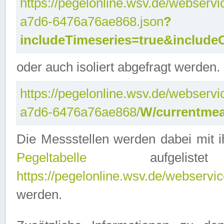
https://pegelonline.wsv.de/webservi
a7d6-6476a76ae868.json
?
includeTimeseries=true&include
oder auch isoliert abgefragt werden.
https://pegelonline.wsv.de/webservi
a7d6-6476a76ae868/
W/currentmea
Die Messstellen werden dabei mit ih
Pegeltabelle
aufgelist
https://pegelonline.wsv.de/webservice
werden.