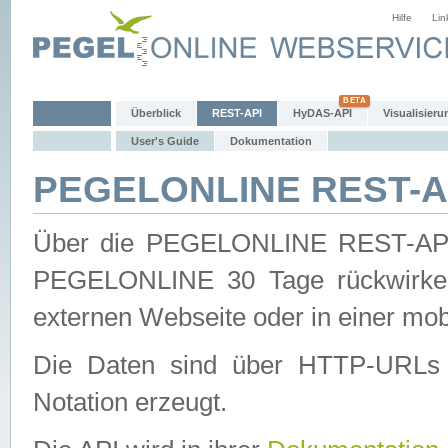
Hilfe
Lin
Überblick
REST-API
HyDAS-API
Visualisieru
User's Guide
Dokumentation
PEGELONLINE REST-AP
Über die PEGELONLINE REST-API 
PEGELONLINE 30 Tage rückwirkend
externen Webseite oder in einer mob
Die Daten sind über HTTP-URLs 
Notation erzeugt.