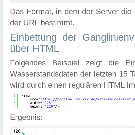
Das Format, in dem der Server die D
der URL bestimmt.
Einbettung der Ganglinienv
über HTML
Folgendes Beispiel zeigt die Ein
Wasserstandsdaten der letzten 15 T
wird durch einen regulären HTML Im
1
<img
2
src=
"
https://pegelonline.wsv.de/webservices/rest-
3
width=
"925"
4
height=
"220"
/>
Ergebnis: