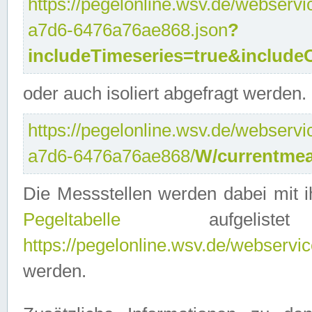
https://pegelonline.wsv.de/webservi
a7d6-6476a76ae868.json
?
includeTimeseries=true&include
oder auch isoliert abgefragt werden.
https://pegelonline.wsv.de/webservi
a7d6-6476a76ae868/
W/currentmea
Die Messstellen werden dabei mit ih
Pegeltabelle
aufgelist
https://pegelonline.wsv.de/webservice
werden.