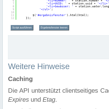
6
'<li>Nummer: '
+ station.number + 
'<
7
'<li>UUID: '
+ station.uuid + 
'</li>
8
'<li>Gewässer: '
+ station.water.lon
9
'</ul>'
;
10
11
$(
'#ergebnisfenster'
).html(html);
12
});
Script ausführen
Ergebnisfenster leeren
Weitere Hinweise
Caching
Die API unterstützt clientseitiges
Expires
und
Etag
.