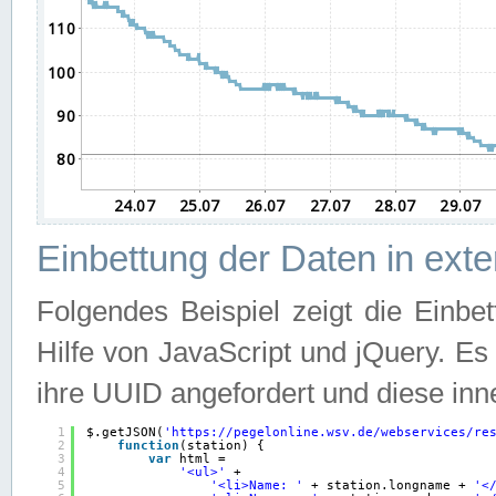
Einbettung der Daten in ext
Folgendes Beispiel zeigt die Einbe
Hilfe von JavaScript und jQuery. E
ihre UUID angefordert und diese inn
1
$.getJSON(
'
https://pegelonline.wsv.de/webservices/re
2
function
(station) {
3
var
html =
4
'<ul>'
+
5
'<li>Name: '
+ station.longname + 
'<