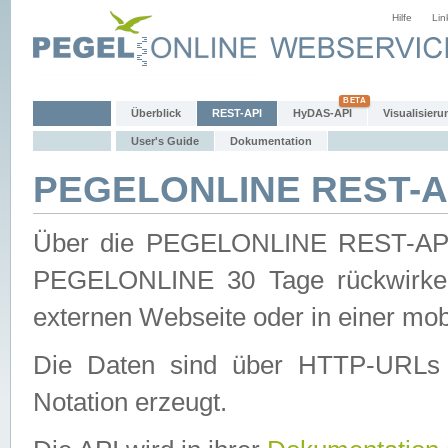
Hilfe
Lin
Überblick
REST-API
HyDAS-API
Visualisieru
User's Guide
Dokumentation
PEGELONLINE REST-AP
Über die PEGELONLINE REST-API 
PEGELONLINE 30 Tage rückwirkend
externen Webseite oder in einer mob
Die Daten sind über HTTP-URLs 
Notation erzeugt.