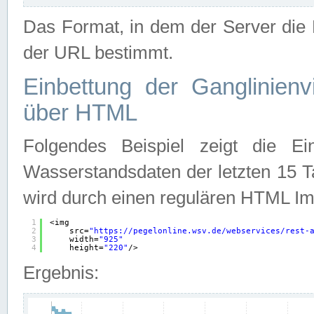
Das Format, in dem der Server die D
der URL bestimmt.
Einbettung der Ganglinienv
über HTML
Folgendes Beispiel zeigt die Ein
Wasserstandsdaten der letzten 15 T
wird durch einen regulären HTML Im
1
<img
2
src=
"
https://pegelonline.wsv.de/webservices/rest-
3
width=
"925"
4
height=
"220"
/>
Ergebnis: