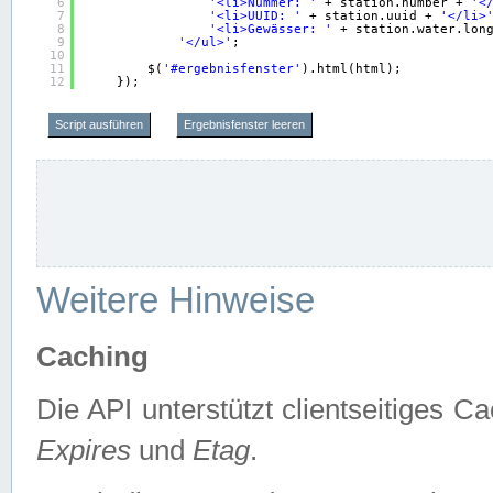
6
'<li>Nummer: '
+ station.number + 
'<
7
'<li>UUID: '
+ station.uuid + 
'</li>
8
'<li>Gewässer: '
+ station.water.lon
9
'</ul>'
;
10
11
$(
'#ergebnisfenster'
).html(html);
12
});
Script ausführen
Ergebnisfenster leeren
Weitere Hinweise
Caching
Die API unterstützt clientseitiges
Expires
und
Etag
.