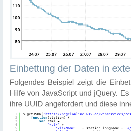
Einbettung der Daten in ext
Folgendes Beispiel zeigt die Einbe
Hilfe von JavaScript und jQuery. E
ihre UUID angefordert und diese inn
1
$.getJSON(
'
https://pegelonline.wsv.de/webservices/re
2
function
(station) {
3
var
html =
4
'<ul>'
+
5
'<li>Name: '
+ station.longname + 
'<