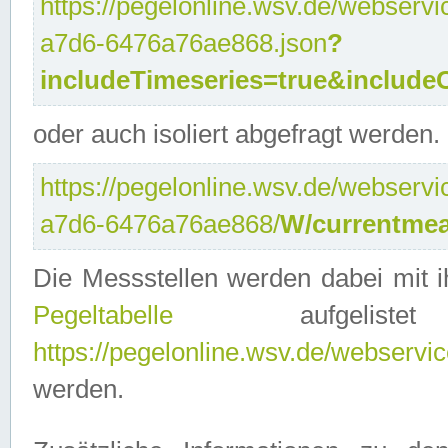
https://pegelonline.wsv.de/webservi
a7d6-6476a76ae868.json
?
includeTimeseries=true&include
oder auch isoliert abgefragt werden.
https://pegelonline.wsv.de/webservi
a7d6-6476a76ae868/
W/currentmea
Die Messstellen werden dabei mit ih
Pegeltabelle
aufgelist
https://pegelonline.wsv.de/webservice
werden.