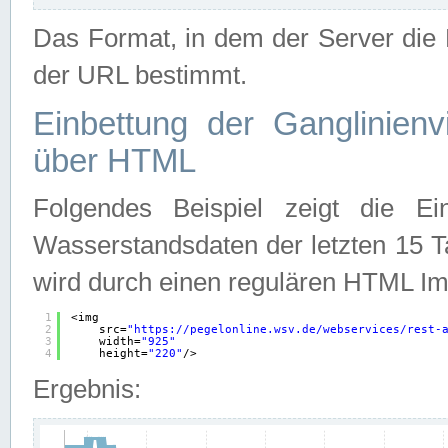
Das Format, in dem der Server die D
der URL bestimmt.
Einbettung der Ganglinienv
über HTML
Folgendes Beispiel zeigt die Ein
Wasserstandsdaten der letzten 15 T
wird durch einen regulären HTML Im
1
<img
2
src=
"
https://pegelonline.wsv.de/webservices/rest-
3
width=
"925"
4
height=
"220"
/>
Ergebnis: