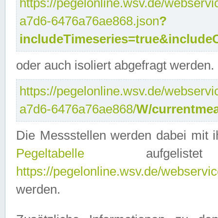
https://pegelonline.wsv.de/webservi
a7d6-6476a76ae868.json
?
includeTimeseries=true&include
oder auch isoliert abgefragt werden.
https://pegelonline.wsv.de/webservi
a7d6-6476a76ae868/
W/currentmea
Die Messstellen werden dabei mit ih
Pegeltabelle
aufgelist
https://pegelonline.wsv.de/webservice
werden.