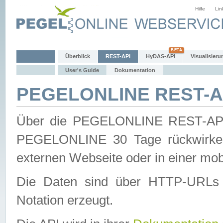
Hilfe
Lin
Überblick
REST-API
HyDAS-API
Visualisieru
User's Guide
Dokumentation
PEGELONLINE REST-AP
Über die PEGELONLINE REST-API 
PEGELONLINE 30 Tage rückwirkend
externen Webseite oder in einer mob
Die Daten sind über HTTP-URLs 
Notation erzeugt.