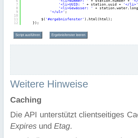
6
'<li>Nummer: '
+ station.number + 
'<
7
'<li>UUID: '
+ station.uuid + 
'</li>
8
'<li>Gewässer: '
+ station.water.lon
9
'</ul>'
;
10
11
$(
'#ergebnisfenster'
).html(html);
12
});
Script ausführen
Ergebnisfenster leeren
Weitere Hinweise
Caching
Die API unterstützt clientseitiges
Expires
und
Etag
.