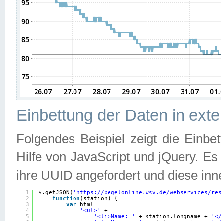
Einbettung der Daten in ext
Folgendes Beispiel zeigt die Einbe
Hilfe von JavaScript und jQuery. E
ihre UUID angefordert und diese inn
1
$.getJSON(
'
https://pegelonline.wsv.de/webservices/re
2
function
(station) {
3
var
html =
4
'<ul>'
+
5
'<li>Name: '
+ station.longname + 
'<