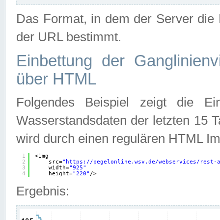
Das Format, in dem der Server die D
der URL bestimmt.
Einbettung der Ganglinienv
über HTML
Folgendes Beispiel zeigt die Ein
Wasserstandsdaten der letzten 15 T
wird durch einen regulären HTML Im
1
<img
2
src=
"
https://pegelonline.wsv.de/webservices/rest-
3
width=
"925"
4
height=
"220"
/>
Ergebnis: