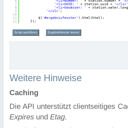
6
'<li>Nummer: '
+ station.number + 
'<
7
'<li>UUID: '
+ station.uuid + 
'</li>
8
'<li>Gewässer: '
+ station.water.lon
9
'</ul>'
;
10
11
$(
'#ergebnisfenster'
).html(html);
12
});
Script ausführen
Ergebnisfenster leeren
Weitere Hinweise
Caching
Die API unterstützt clientseitiges
Expires
und
Etag
.