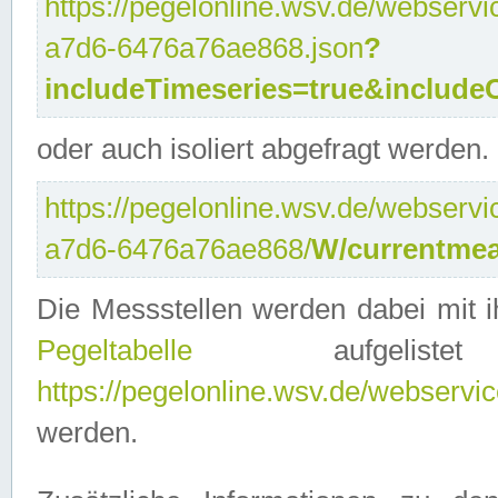
https://pegelonline.wsv.de/webservi
a7d6-6476a76ae868.json
?
includeTimeseries=true&include
oder auch isoliert abgefragt werden.
https://pegelonline.wsv.de/webservi
a7d6-6476a76ae868/
W/currentmea
Die Messstellen werden dabei mit ih
Pegeltabelle
aufgelist
https://pegelonline.wsv.de/webservice
werden.