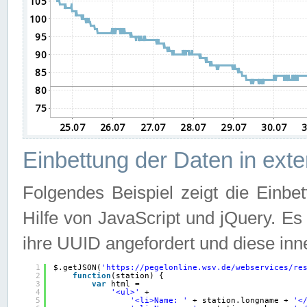
Einbettung der Daten in ext
Folgendes Beispiel zeigt die Einbe
Hilfe von JavaScript und jQuery. E
ihre UUID angefordert und diese inn
1
$.getJSON(
'
https://pegelonline.wsv.de/webservices/re
2
function
(station) {
3
var
html =
4
'<ul>'
+
5
'<li>Name: '
+ station.longname + 
'<