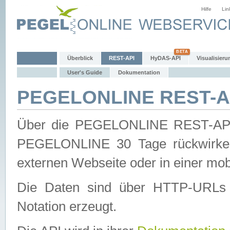
Hilfe
Lin
Überblick
REST-API
HyDAS-API
Visualisieru
User's Guide
Dokumentation
PEGELONLINE REST-AP
Über die PEGELONLINE REST-API 
PEGELONLINE 30 Tage rückwirkend
externen Webseite oder in einer mob
Die Daten sind über HTTP-URLs 
Notation erzeugt.