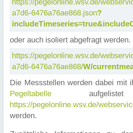
https://pegelonline.wsv.de/webservi
a7d6-6476a76ae868.json
?
includeTimeseries=true&include
oder auch isoliert abgefragt werden.
https://pegelonline.wsv.de/webservi
a7d6-6476a76ae868/
W/currentmea
Die Messstellen werden dabei mit ih
Pegeltabelle
aufgelist
https://pegelonline.wsv.de/webservice
werden.