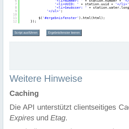
6
'<li>Nummer: '
+ station.number + 
'<
7
'<li>UUID: '
+ station.uuid + 
'</li>
8
'<li>Gewässer: '
+ station.water.lon
9
'</ul>'
;
10
11
$(
'#ergebnisfenster'
).html(html);
12
});
Script ausführen
Ergebnisfenster leeren
Weitere Hinweise
Caching
Die API unterstützt clientseitiges
Expires
und
Etag
.