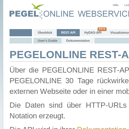
Hilfe
Lin
Überblick
REST-API
HyDAS-API
Visualisieru
User's Guide
Dokumentation
PEGELONLINE REST-AP
Über die PEGELONLINE REST-API 
PEGELONLINE 30 Tage rückwirkend
externen Webseite oder in einer mob
Die Daten sind über HTTP-URLs 
Notation erzeugt.