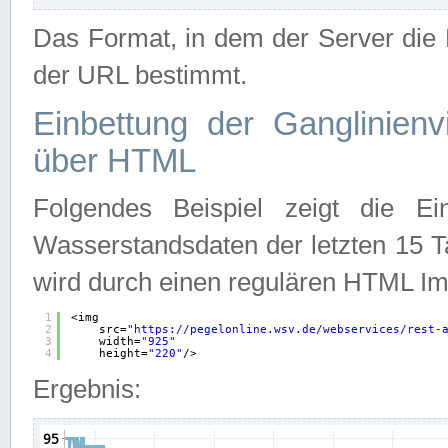
Das Format, in dem der Server die D
der URL bestimmt.
Einbettung der Ganglinienv
über HTML
Folgendes Beispiel zeigt die Ein
Wasserstandsdaten der letzten 15 T
wird durch einen regulären HTML Im
1
<img
2
src=
"
https://pegelonline.wsv.de/webservices/rest-
3
width=
"925"
4
height=
"220"
/>
Ergebnis: