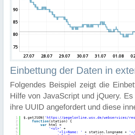
Einbettung der Daten in ext
Folgendes Beispiel zeigt die Einbe
Hilfe von JavaScript und jQuery. E
ihre UUID angefordert und diese inn
1
$.getJSON(
'
https://pegelonline.wsv.de/webservices/re
2
function
(station) {
3
var
html =
4
'<ul>'
+
5
'<li>Name: '
+ station.longname + 
'<