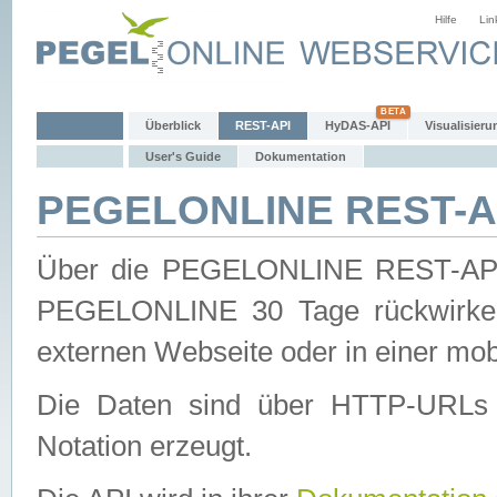
Hilfe
Lin
Überblick
REST-API
HyDAS-API
Visualisieru
User's Guide
Dokumentation
PEGELONLINE REST-AP
Über die PEGELONLINE REST-API 
PEGELONLINE 30 Tage rückwirkend
externen Webseite oder in einer mob
Die Daten sind über HTTP-URLs 
Notation erzeugt.