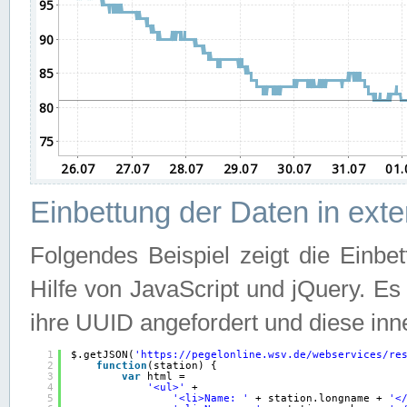
Einbettung der Daten in ext
Folgendes Beispiel zeigt die Einbe
Hilfe von JavaScript und jQuery. E
ihre UUID angefordert und diese inn
1
$.getJSON(
'
https://pegelonline.wsv.de/webservices/re
2
function
(station) {
3
var
html =
4
'<ul>'
+
5
'<li>Name: '
+ station.longname + 
'<