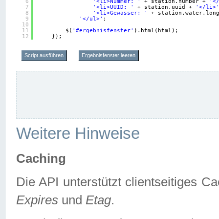
6
'<li>Nummer: '
+ station.number + 
'<
7
'<li>UUID: '
+ station.uuid + 
'</li>
8
'<li>Gewässer: '
+ station.water.lon
9
'</ul>'
;
10
11
$(
'#ergebnisfenster'
).html(html);
12
});
Script ausführen
Ergebnisfenster leeren
Weitere Hinweise
Caching
Die API unterstützt clientseitiges
Expires
und
Etag
.