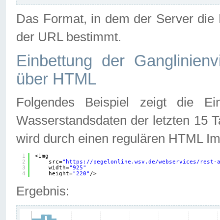
Das Format, in dem der Server die D
der URL bestimmt.
Einbettung der Ganglinienv
über HTML
Folgendes Beispiel zeigt die Ein
Wasserstandsdaten der letzten 15 T
wird durch einen regulären HTML Im
1
<img
2
src=
"
https://pegelonline.wsv.de/webservices/rest-
3
width=
"925"
4
height=
"220"
/>
Ergebnis: