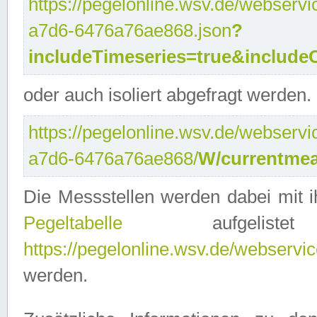
https://pegelonline.wsv.de/webservi
a7d6-6476a76ae868.json
?
includeTimeseries=true&include
oder auch isoliert abgefragt werden.
https://pegelonline.wsv.de/webservi
a7d6-6476a76ae868/
W/currentmea
Die Messstellen werden dabei mit ih
Pegeltabelle
aufgelist
https://pegelonline.wsv.de/webservice
werden.