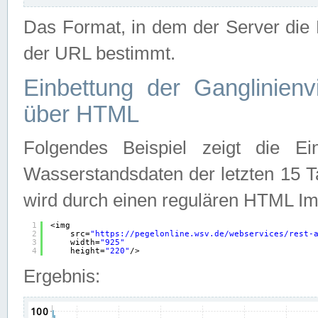
Das Format, in dem der Server die D
der URL bestimmt.
Einbettung der Ganglinienv
über HTML
Folgendes Beispiel zeigt die Ein
Wasserstandsdaten der letzten 15 T
wird durch einen regulären HTML Im
1
<img
2
src=
"
https://pegelonline.wsv.de/webservices/rest-
3
width=
"925"
4
height=
"220"
/>
Ergebnis: