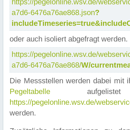
https://pegelonline.wsv.de/webservi
a7d6-6476a76ae868.json
?
includeTimeseries=true&include
oder auch isoliert abgefragt werden.
https://pegelonline.wsv.de/webservi
a7d6-6476a76ae868/
W/currentmea
Die Messstellen werden dabei mit ih
Pegeltabelle
aufgelist
https://pegelonline.wsv.de/webservice
werden.