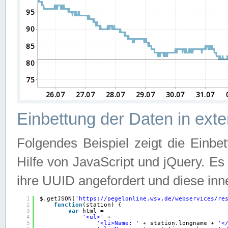
Einbettung der Daten in ext
Folgendes Beispiel zeigt die Einbe
Hilfe von JavaScript und jQuery. E
ihre UUID angefordert und diese inn
1
$.getJSON(
'
https://pegelonline.wsv.de/webservices/re
2
function
(station) {
3
var
html =
4
'<ul>'
+
5
'<li>Name: '
+ station.longname + 
'<