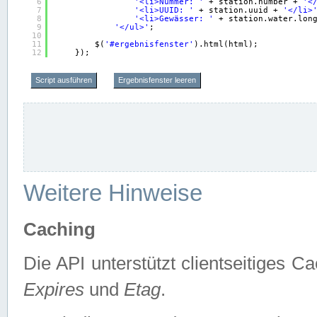
6
'<li>Nummer: '
+ station.number + 
'<
7
'<li>UUID: '
+ station.uuid + 
'</li>
8
'<li>Gewässer: '
+ station.water.lon
9
'</ul>'
;
10
11
$(
'#ergebnisfenster'
).html(html);
12
});
Script ausführen
Ergebnisfenster leeren
Weitere Hinweise
Caching
Die API unterstützt clientseitiges
Expires
und
Etag
.