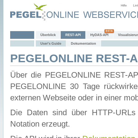
Hilfe
Lin
Überblick
REST-API
HyDAS-API
Visualisieru
User's Guide
Dokumentation
PEGELONLINE REST-AP
Über die PEGELONLINE REST-API 
PEGELONLINE 30 Tage rückwirkend
externen Webseite oder in einer mob
Die Daten sind über HTTP-URLs 
Notation erzeugt.