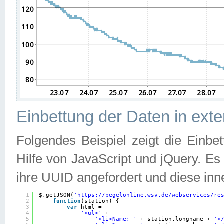
Einbettung der Daten in ext
Folgendes Beispiel zeigt die Einbe
Hilfe von JavaScript und jQuery. E
ihre UUID angefordert und diese inn
1
$.getJSON(
'
https://pegelonline.wsv.de/webservices/re
2
function
(station) {
3
var
html =
4
'<ul>'
+
5
'<li>Name: '
+ station.longname + 
'<