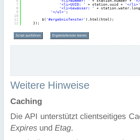
6
'<li>Nummer: '
+ station.number + 
'<
7
'<li>UUID: '
+ station.uuid + 
'</li>
8
'<li>Gewässer: '
+ station.water.lon
9
'</ul>'
;
10
11
$(
'#ergebnisfenster'
).html(html);
12
});
Script ausführen
Ergebnisfenster leeren
Weitere Hinweise
Caching
Die API unterstützt clientseitiges
Expires
und
Etag
.