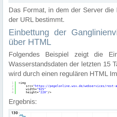
Das Format, in dem der Server die D
der URL bestimmt.
Einbettung der Ganglinienv
über HTML
Folgendes Beispiel zeigt die Ein
Wasserstandsdaten der letzten 15 T
wird durch einen regulären HTML Im
1
<img
2
src=
"
https://pegelonline.wsv.de/webservices/rest-
3
width=
"925"
4
height=
"220"
/>
Ergebnis: