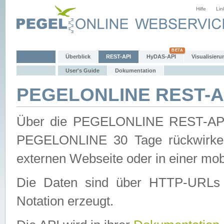
Hilfe
Lin
Überblick
REST-API
HyDAS-API
Visualisieru
User's Guide
Dokumentation
PEGELONLINE REST-AP
Über die PEGELONLINE REST-API 
PEGELONLINE 30 Tage rückwirkend
externen Webseite oder in einer mob
Die Daten sind über HTTP-URLs 
Notation erzeugt.