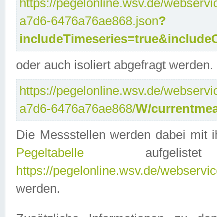
https://pegelonline.wsv.de/webservi
a7d6-6476a76ae868.json
?
includeTimeseries=true&include
oder auch isoliert abgefragt werden.
https://pegelonline.wsv.de/webservi
a7d6-6476a76ae868/
W/currentmea
Die Messstellen werden dabei mit ih
Pegeltabelle
aufgelist
https://pegelonline.wsv.de/webservice
werden.