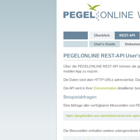
Überblick
REST-API
User's Guide
Dokumen
PEGELONLINE REST-API User's
Über die PEGELONLINE REST-API können die gewä
mobilen App zu nutzen.
Die Daten sind über HTTP-URLs adressierbar. Das
Die API wird in ihrer
Dokumentation
detaillierter be
Beispielabfragen
Eine Abfrage aller verfügbaren Messstellen von 
https://pegelonline.wsv.de/webservices/rest-api/v
Die Messstellen enthalten weitere untergeordnet