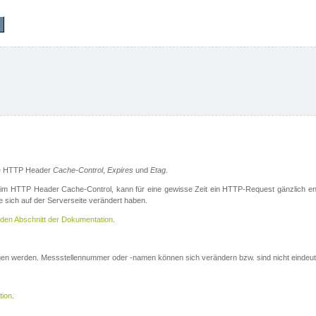
die HTTP Header
Cache-Control
,
Expires
und
Etag
.
m HTTP Header Cache-Control, kann für eine gewisse Zeit ein HTTP-Request gänzlich ent
 sich auf der Serverseite verändert haben.
den Abschnitt der Dokumentation
.
ogen werden. Messstellennummer oder -namen können sich verändern bzw. sind nicht eindeut
tion
.