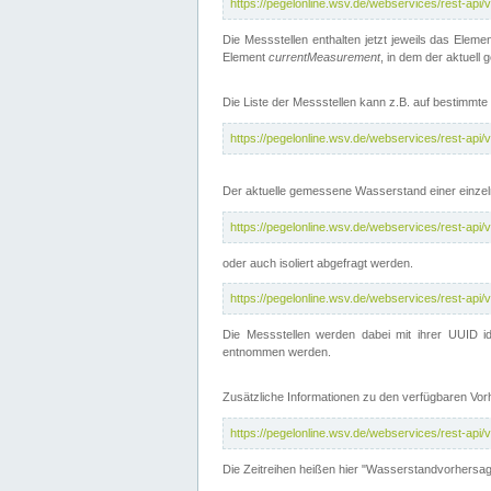
https://pegelonline.wsv.de/webservices/rest-api
Die Messstellen enthalten jetzt jeweils das Eleme
Element
currentMeasurement
, in dem der aktuell
Die Liste der Messstellen kann z.B. auf bestimm
https://pegelonline.wsv.de/webservices/rest-ap
Der aktuelle gemessene Wasserstand einer einzel
https://pegelonline.wsv.de/webservices/rest-ap
oder auch isoliert abgefragt werden.
https://pegelonline.wsv.de/webservices/rest-ap
Die Messstellen werden dabei mit ihrer UUID id
entnommen werden.
Zusätzliche Informationen zu den verfügbaren Vo
https://pegelonline.wsv.de/webservices/rest-ap
Die Zeitreihen heißen hier "Wasserstandvorhersa