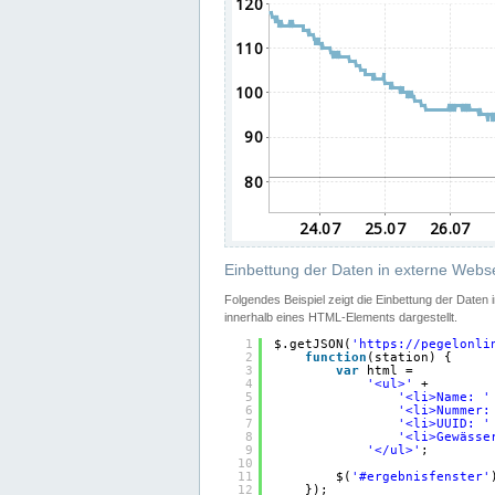
Einbettung der Daten in externe Webse
Folgendes Beispiel zeigt die Einbettung der Daten
innerhalb eines HTML-Elements dargestellt.
1
$.getJSON(
'
https://pegelonli
2
function
(station) {
3
var
html =
4
'<ul>'
+
5
'<li>Name: '
6
'<li>Nummer:
7
'<li>UUID: '
8
'<li>Gewässe
9
'</ul>'
;
10
11
$(
'#ergebnisfenster'
12
});