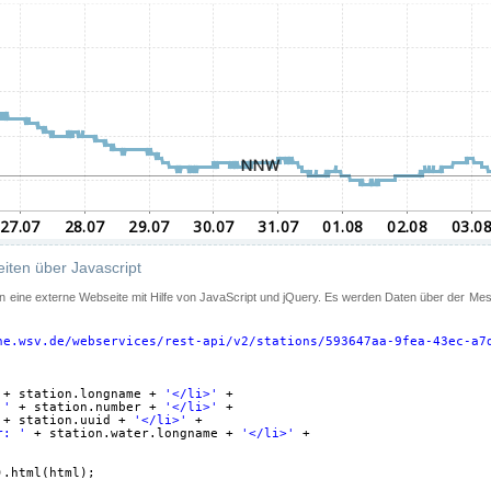
iten über Javascript
 in eine externe Webseite mit Hilfe von JavaScript und jQuery. Es werden Daten über der Me
ne.wsv.de/webservices/rest-api/v2/stations/593647aa-9fea-43ec-a7
+ station.longname + 
'</li>'
+
 '
+ station.number + 
'</li>'
+
+ station.uuid + 
'</li>'
+
r: '
+ station.water.longname + 
'</li>'
+
).html(html);