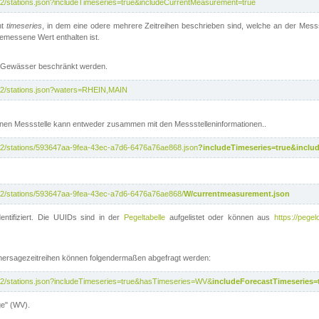
/v2/stations.json?includeTimeseries=true&includeCurrentMeasurement=true
nt
timeseries
, in dem eine odere mehrere Zeitreihen beschrieben sind, welche an der Messs
 gemessene Wert enthalten ist.
te Gewässer beschränkt werden.
i/v2/stations.json?waters=RHEIN,MAIN
nen Messstelle kann entweder zusammen mit den Messstelleninformationen..
i/v2/stations/593647aa-9fea-43ec-a7d6-6476a76ae868.json
?includeTimeseries=true&inclu
i/v2/stations/593647aa-9fea-43ec-a7d6-6476a76ae868/
W/currentmeasurement.json
entifiziert. Die UUIDs sind in der
Pegeltabelle
aufgelistet oder können aus
https://pegel
rhersagezeitreihen können folgendermaßen abgefragt werden:
i/v2/stations.json?includeTimeseries=true&hasTimeseries=WV&
includeForecastTimeseries=
ge" (WV).