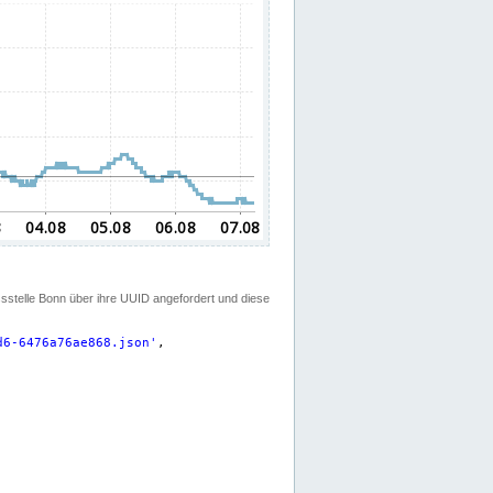
ssstelle Bonn über ihre UUID angefordert und diese
d6-6476a76ae868.json
'
,