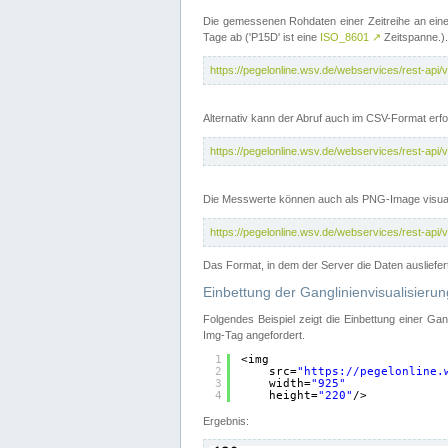
Die gemessenen Rohdaten einer Zeitreihe an ein
Tage ab ('P15D' ist eine
ISO_8601
↗
Zeitspanne.).
https://pegelonline.wsv.de/webservices/rest-a
Alternativ kann der Abruf auch im CSV-Format er
https://pegelonline.wsv.de/webservices/rest-a
Die Messwerte können auch als PNG-Image visual
https://pegelonline.wsv.de/webservices/rest-a
Das Format, in dem der Server die Daten ausliefer
Einbettung der Ganglinienvisualisier
Folgendes Beispiel zeigt die Einbettung einer Ga
Img-Tag angefordert.
1
<img
2
src=
"
https://pegelonline.
3
width=
"925"
4
height=
"220"
/>
Ergebnis: