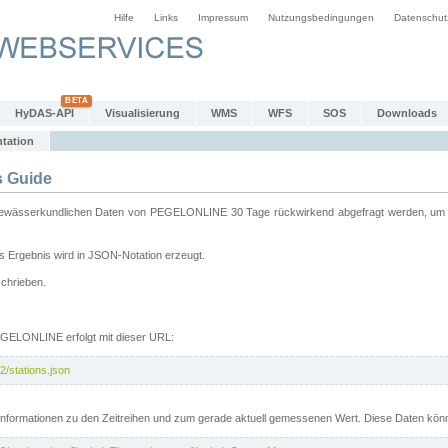
Hilfe
Links
Impressum
Nutzungsbedingungen
Datenschut
HyDAS-API
Visualisierung
WMS
WFS
SOS
Downloads
tation
 Guide
sserkundlichen Daten von PEGELONLINE 30 Tage rückwirkend abgefragt werden, um sie 
 Ergebnis wird in JSON-Notation erzeugt.
schrieben.
PEGELONLINE erfolgt mit dieser URL:
2/stations.json
e Informationen zu den Zeitreihen und zum gerade aktuell gemessenen Wert. Diese Daten kö