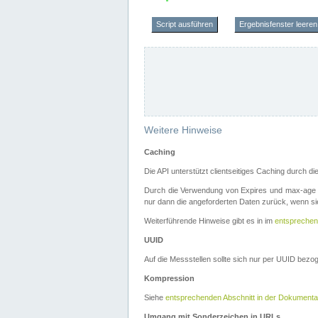
Script ausführen
Ergebnisfenster leeren
Weitere Hinweise
Caching
Die API unterstützt clientseitiges Caching durch 
Durch die Verwendung von Expires und max-age i
nur dann die angeforderten Daten zurück, wenn sie
Weiterführende Hinweise gibt es in im
entsprechen
UUID
Auf die Messstellen sollte sich nur per UUID bez
Kompression
Siehe
entsprechenden Abschnitt in der Dokumenta
Umgang mit Sonderzeichen in URLs