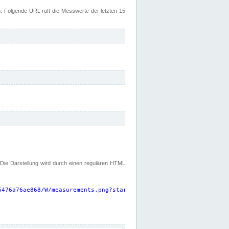
 Folgende URL ruft die Messwerte der letzten 15
. Die Darstellung wird durch einen regulären HTML
6476a76ae868/W/measurements.png?start=P15D&width=925&height=220
"