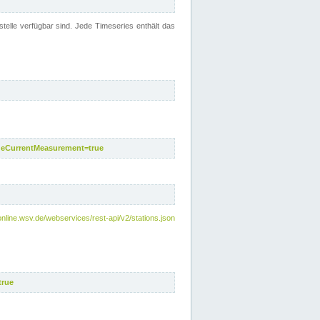
telle verfügbar sind. Jede Timeseries enthält das
deCurrentMeasurement=true
online.wsv.de/webservices/rest-api/v2/stations.json
true