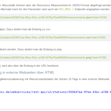
er Messstelle können über die Ressource
Measurement
im JSON-Format abgefragt werden.
 Alternativ kann für den Parameter
start
auch ein
ISO_8601
↗
Zeitpunkt angegeben werden.
pi/v2/stations/593647aa-9fea-43ec-a7d6-6476a76ae868/W/measurements.
json
?start=P15D
folgen. Dazu ändert man die Endung zu
csv
.
pi/v2/stations/593647aa-9fea-43ec-a7d6-6476a76ae868/W/measurements.
csv
?start=P15D
isiert werden. Dazu ändert man die Endung zu
png
.
pi/v2/stations/593647aa-9fea-43ec-a7d6-6476a76ae868/W/measurements.
png
?start=P15D
t, wird also über die Endung in der URL bestimmt.
ung in externe Webseiten über HTML
nglinienvisualisierung mit Wasserstandsdaten der letzten 15 Tage in eine externe Webseite
wsv.de/webservices/rest-api/v2/stations/593647aa-9fea-43ec-a7d6-