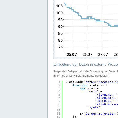
Einbettung der Daten in externe Webse
Folgendes Beispiel zeigt die Einbettung der Daten
innerhalb eines HTML-Elements dargestellt.
1
$.getJSON(
'
https://pegelonli
2
function
(station) {
3
var
html =
4
'<ul>'
+
5
'<li>Name: '
6
'<li>Nummer:
7
'<li>UUID: '
8
'<li>Gewässe
9
'</ul>'
;
10
11
$(
'#ergebnisfenster'
12
});