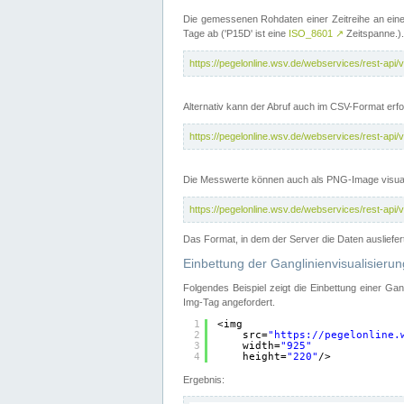
Die gemessenen Rohdaten einer Zeitreihe an ein
Tage ab ('P15D' ist eine
ISO_8601
↗
Zeitspanne.).
https://pegelonline.wsv.de/webservices/rest-a
Alternativ kann der Abruf auch im CSV-Format er
https://pegelonline.wsv.de/webservices/rest-a
Die Messwerte können auch als PNG-Image visual
https://pegelonline.wsv.de/webservices/rest-a
Das Format, in dem der Server die Daten ausliefer
Einbettung der Ganglinienvisualisier
Folgendes Beispiel zeigt die Einbettung einer Ga
Img-Tag angefordert.
1
<img
2
src=
"
https://pegelonline.
3
width=
"925"
4
height=
"220"
/>
Ergebnis: