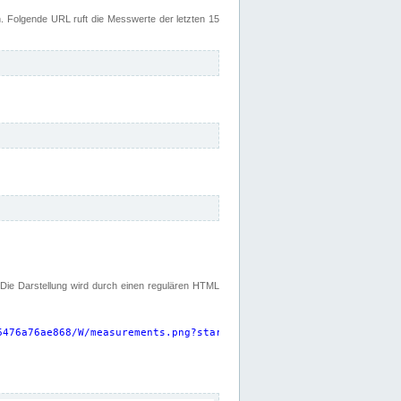
 Folgende URL ruft die Messwerte der letzten 15
. Die Darstellung wird durch einen regulären HTML
6476a76ae868/W/measurements.png?start=P15D&width=925&height=220
"