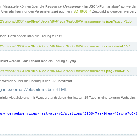
er Messstelle können über die Ressource
Measurement
im JSON-Format abgefragt werden.
 Alternativ kann für den Parameter
start
auch ein
ISO_8601
↗
Zeitpunkt angegeben werden.
pi/v2/stations/593647aa-9fea-43ec-a7d6-6476a76ae868/W/measurements.
json
?start=P15D
folgen. Dazu ändert man die Endung zu
csv
.
pi/v2/stations/593647aa-9fea-43ec-a7d6-6476a76ae868/W/measurements.
csv
?start=P15D
isiert werden. Dazu ändert man die Endung zu
png
.
pi/v2/stations/593647aa-9fea-43ec-a7d6-6476a76ae868/W/measurements.
png
?start=P15D
t, wird also über die Endung in der URL bestimmt.
ung in externe Webseiten über HTML
nglinienvisualisierung mit Wasserstandsdaten der letzten 15 Tage in eine externe Webseite
wsv.de/webservices/rest-api/v2/stations/593647aa-9fea-43ec-a7d6-