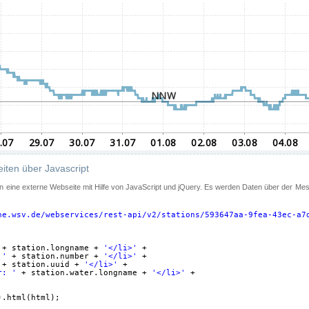
iten über Javascript
 in eine externe Webseite mit Hilfe von JavaScript und jQuery. Es werden Daten über der Me
ne.wsv.de/webservices/rest-api/v2/stations/593647aa-9fea-43ec-a7
+ station.longname + 
'</li>'
+
 '
+ station.number + 
'</li>'
+
+ station.uuid + 
'</li>'
+
r: '
+ station.water.longname + 
'</li>'
+
).html(html);