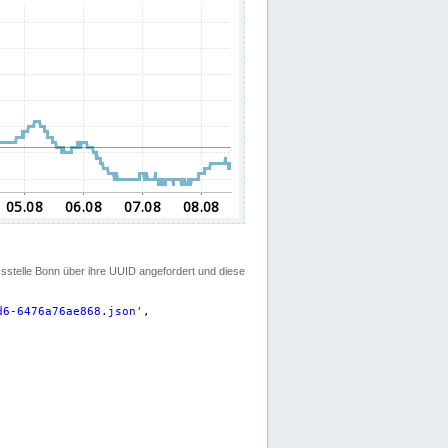
ssstelle Bonn über ihre UUID angefordert und diese
d6-6476a76ae868.json
'
,