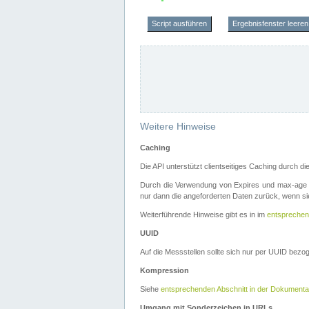
Script ausführen
Ergebnisfenster leeren
Weitere Hinweise
Caching
Die API unterstützt clientseitiges Caching durch 
Durch die Verwendung von Expires und max-age i
nur dann die angeforderten Daten zurück, wenn sie
Weiterführende Hinweise gibt es in im
entsprechen
UUID
Auf die Messstellen sollte sich nur per UUID bez
Kompression
Siehe
entsprechenden Abschnitt in der Dokumenta
Umgang mit Sonderzeichen in URLs