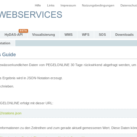
Hilfe
Links
Impressum
Nutzungsbedingungen
Datenschut
HyDAS-API
Visualisierung
WMS
WFS
SOS
Downloads
tation
 Guide
sserkundlichen Daten von PEGELONLINE 30 Tage rückwirkend abgefragt werden, um sie 
 Ergebnis wird in JSON-Notation erzeugt.
schrieben.
PEGELONLINE erfolgt mit dieser URL:
2/stations.json
e Informationen zu den Zeitreihen und zum gerade aktuell gemessenen Wert. Diese Daten kö