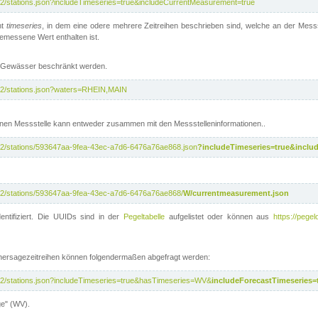
/v2/stations.json?includeTimeseries=true&includeCurrentMeasurement=true
nt
timeseries
, in dem eine odere mehrere Zeitreihen beschrieben sind, welche an der Messs
 gemessene Wert enthalten ist.
te Gewässer beschränkt werden.
i/v2/stations.json?waters=RHEIN,MAIN
nen Messstelle kann entweder zusammen mit den Messstelleninformationen..
i/v2/stations/593647aa-9fea-43ec-a7d6-6476a76ae868.json
?includeTimeseries=true&inclu
i/v2/stations/593647aa-9fea-43ec-a7d6-6476a76ae868/
W/currentmeasurement.json
entifiziert. Die UUIDs sind in der
Pegeltabelle
aufgelistet oder können aus
https://pegel
rhersagezeitreihen können folgendermaßen abgefragt werden:
i/v2/stations.json?includeTimeseries=true&hasTimeseries=WV&
includeForecastTimeseries=
ge" (WV).