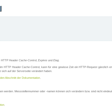
die HTTP Header
Cache-Control
,
Expires
und
Etag
.
m HTTP Header Cache-Control, kann für eine gewisse Zeit ein HTTP-Request gänzlich ent
 sich auf der Serverseite verändert haben.
den Abschnitt der Dokumentation
.
ogen werden. Messstellennummer oder -namen können sich verändern bzw. sind nicht eindeut
tion
.