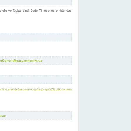
telle verfügbar sind. Jede Timeseries enthält das
deCurrentMeasurement=true
online.wsv.de/webservices/rest-api/v2/stations.json
true