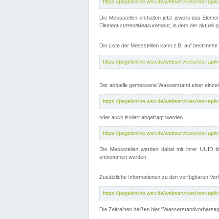
https://pegelonline.wsv.de/webservices/rest-api
Die Messstellen enthalten jetzt jeweils das Eleme
Element
currentMeasurement
, in dem der aktuell
Die Liste der Messstellen kann z.B. auf bestimm
https://pegelonline.wsv.de/webservices/rest-ap
Der aktuelle gemessene Wasserstand einer einzel
https://pegelonline.wsv.de/webservices/rest-ap
oder auch isoliert abgefragt werden.
https://pegelonline.wsv.de/webservices/rest-ap
Die Messstellen werden dabei mit ihrer UUID id
entnommen werden.
Zusätzliche Informationen zu den verfügbaren Vo
https://pegelonline.wsv.de/webservices/rest-ap
Die Zeitreihen heißen hier "Wasserstandvorhersa