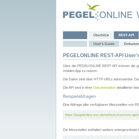
Überblick
REST-API
User's Guide
Dokumen
PEGELONLINE REST-API User's
Über die PEGELONLINE REST-API können die gewä
mobilen App zu nutzen.
Die Daten sind über HTTP-URLs adressierbar. Das
Die API wird in ihrer
Dokumentation
detaillierter be
Beispielabfragen
Eine Abfrage aller verfügbaren Messstellen von 
https://pegelonline.wsv.de/webservices/rest-api/v
Die Messstellen enthalten weitere untergeordnet