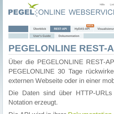
Hilfe
Lin
Überblick
REST-API
HyDAS-API
Visualisieru
User's Guide
Dokumentation
PEGELONLINE REST-AP
Über die PEGELONLINE REST-API 
PEGELONLINE 30 Tage rückwirkend
externen Webseite oder in einer mob
Die Daten sind über HTTP-URLs 
Notation erzeugt.