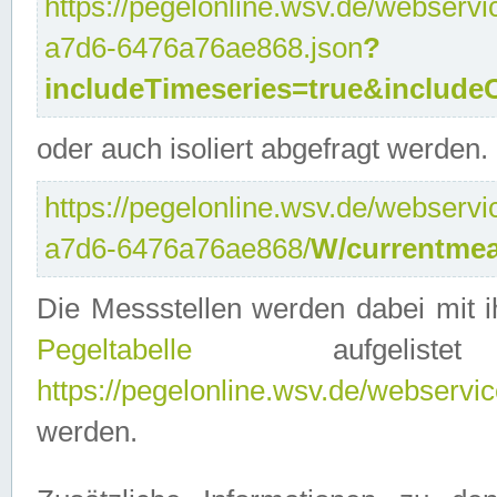
https://pegelonline.wsv.de/webservi
a7d6-6476a76ae868.json
?
includeTimeseries=true&include
oder auch isoliert abgefragt werden.
https://pegelonline.wsv.de/webservi
a7d6-6476a76ae868/
W/currentmea
Die Messstellen werden dabei mit ih
Pegeltabelle
aufgelist
https://pegelonline.wsv.de/webservice
werden.