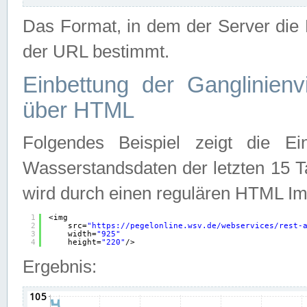
Das Format, in dem der Server die D
der URL bestimmt.
Einbettung der Ganglinienv
über HTML
Folgendes Beispiel zeigt die Ein
Wasserstandsdaten der letzten 15 T
wird durch einen regulären HTML Im
1
<img
2
src=
"
https://pegelonline.wsv.de/webservices/rest-
3
width=
"925"
4
height=
"220"
/>
Ergebnis: