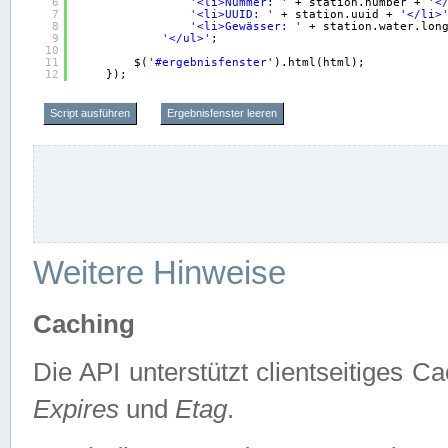
6
'<li>Nummer: '
+ station.number + 
'<
7
'<li>UUID: '
+ station.uuid + 
'</li>
8
'<li>Gewässer: '
+ station.water.lon
9
'</ul>'
;
10
11
$(
'#ergebnisfenster'
).html(html);
12
});
Script ausführen
Ergebnisfenster leeren
Weitere Hinweise
Caching
Die API unterstützt clientseitiges
Expires
und
Etag
.