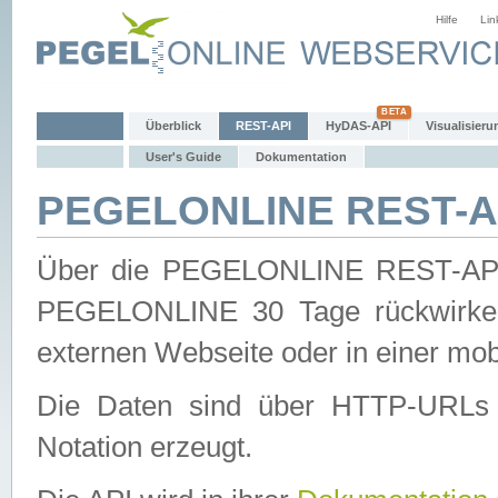
Hilfe
Lin
Überblick
REST-API
HyDAS-API
Visualisieru
User's Guide
Dokumentation
PEGELONLINE REST-AP
Über die PEGELONLINE REST-API 
PEGELONLINE 30 Tage rückwirkend
externen Webseite oder in einer mob
Die Daten sind über HTTP-URLs 
Notation erzeugt.