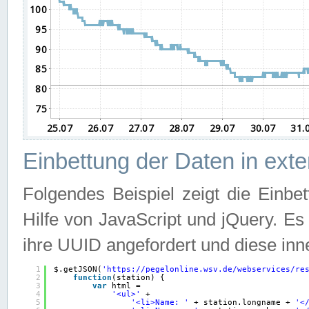
Einbettung der Daten in ext
Folgendes Beispiel zeigt die Einbe
Hilfe von JavaScript und jQuery. E
ihre UUID angefordert und diese inn
1
$.getJSON(
'
https://pegelonline.wsv.de/webservices/re
2
function
(station) {
3
var
html =
4
'<ul>'
+
5
'<li>Name: '
+ station.longname + 
'<