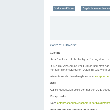
Script ausführen
Ergebnisfenster leeren
Weitere Hinweise
Caching
Die API unterstützt clientseitiges Caching durch 
Durch die Verwendung von Expires und max-age i
nur dann die angeforderten Daten zurück, wenn sie
Weiterführende Hinweise gibt es in im
entsprechen
UUID
Auf die Messstellen sollte sich nur per UUID bez
Kompression
Siehe
entsprechenden Abschnitt in der Dokumenta
Umgang mit Sonderzeichen in URLs