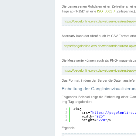
Die gemessenen Rohdaten einer Zeitreihe an ein
Tage ab ('P15D' ist eine
ISO_8601
↗
Zeitspanne.).
https://pegelonline.wsv.de/webservices/rest-a
Alternativ kann der Abruf auch im CSV-Format er
https://pegelonline.wsv.de/webservices/rest-a
Die Messwerte können auch als PNG-Image visual
https://pegelonline.wsv.de/webservices/rest-a
Das Format, in dem der Server die Daten ausliefer
Einbettung der Ganglinienvisualisier
Folgendes Beispiel zeigt die Einbettung einer Ga
Img-Tag angefordert.
1
<img
2
src=
"
https://pegelonline.
3
width=
"925"
4
height=
"220"
/>
Ergebnis: