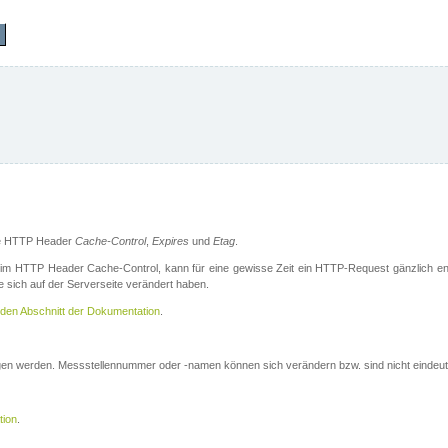
die HTTP Header
Cache-Control
,
Expires
und
Etag
.
m HTTP Header Cache-Control, kann für eine gewisse Zeit ein HTTP-Request gänzlich ent
 sich auf der Serverseite verändert haben.
den Abschnitt der Dokumentation
.
ogen werden. Messstellennummer oder -namen können sich verändern bzw. sind nicht eindeut
tion
.