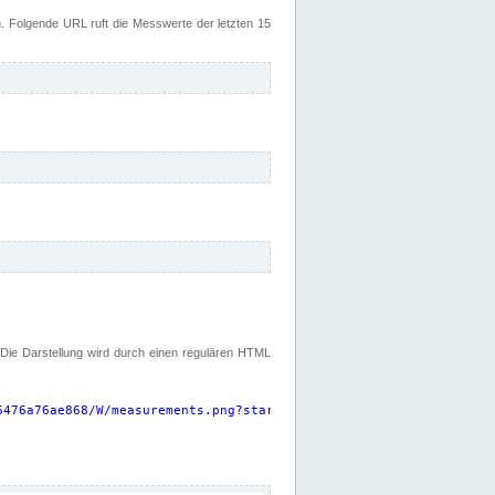
 Folgende URL ruft die Messwerte der letzten 15
. Die Darstellung wird durch einen regulären HTML
6476a76ae868/W/measurements.png?start=P15D&width=925&height=220
"