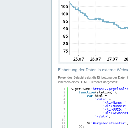
Einbettung der Daten in externe Webse
Folgendes Beispiel zeigt die Einbettung der Daten
innerhalb eines HTML-Elements dargestellt.
1
$.getJSON(
'
https://pegelonli
2
function
(station) {
3
var
html =
4
'<ul>'
+
5
'<li>Name: '
6
'<li>Nummer:
7
'<li>UUID: '
8
'<li>Gewässe
9
'</ul>'
;
10
11
$(
'#ergebnisfenster'
12
});