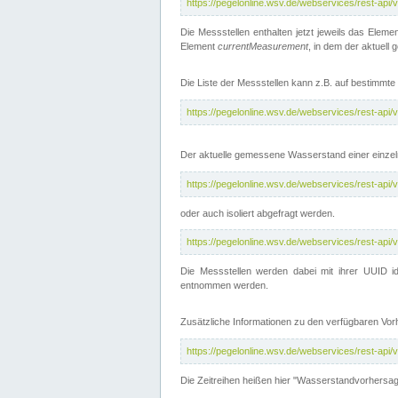
https://pegelonline.wsv.de/webservices/rest-api
Die Messstellen enthalten jetzt jeweils das Eleme
Element
currentMeasurement
, in dem der aktuell
Die Liste der Messstellen kann z.B. auf bestimm
https://pegelonline.wsv.de/webservices/rest-ap
Der aktuelle gemessene Wasserstand einer einzel
https://pegelonline.wsv.de/webservices/rest-ap
oder auch isoliert abgefragt werden.
https://pegelonline.wsv.de/webservices/rest-ap
Die Messstellen werden dabei mit ihrer UUID id
entnommen werden.
Zusätzliche Informationen zu den verfügbaren Vo
https://pegelonline.wsv.de/webservices/rest-ap
Die Zeitreihen heißen hier "Wasserstandvorhersa