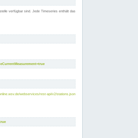
telle verfügbar sind. Jede Timeseries enthält das
deCurrentMeasurement=true
online.wsv.de/webservices/rest-api/v2/stations.json
true