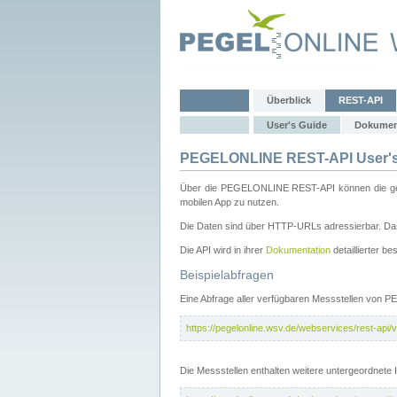
Überblick
REST-API
User's Guide
Dokumen
PEGELONLINE REST-API User's
Über die PEGELONLINE REST-API können die gewä
mobilen App zu nutzen.
Die Daten sind über HTTP-URLs adressierbar. Das
Die API wird in ihrer
Dokumentation
detaillierter be
Beispielabfragen
Eine Abfrage aller verfügbaren Messstellen von 
https://pegelonline.wsv.de/webservices/rest-api/v
Die Messstellen enthalten weitere untergeordnet