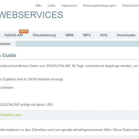
Hilfe
Links
Impressum
Nutzungsbedingungen
Datenschut
HyDAS-API
Visualisierung
WMS
WFS
SOS
Downloads
tation
 Guide
sserkundlichen Daten von PEGELONLINE 30 Tage rückwirkend abgefragt werden, um sie 
 Ergebnis wird in JSON-Notation erzeugt.
schrieben.
PEGELONLINE erfolgt mit dieser URL:
2/stations.json
e Informationen zu den Zeitreihen und zum gerade aktuell gemessenen Wert. Diese Daten kö