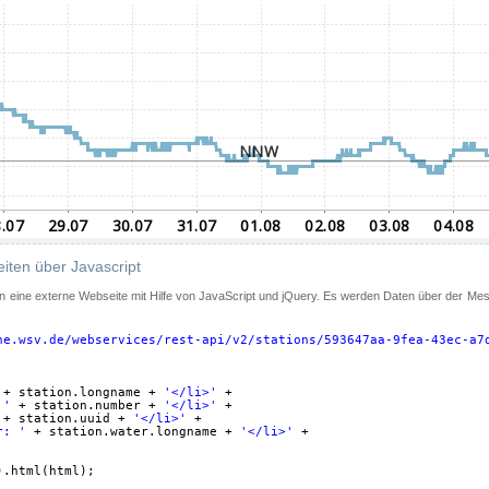
iten über Javascript
 in eine externe Webseite mit Hilfe von JavaScript und jQuery. Es werden Daten über der Me
ne.wsv.de/webservices/rest-api/v2/stations/593647aa-9fea-43ec-a7
+ station.longname + 
'</li>'
+
 '
+ station.number + 
'</li>'
+
+ station.uuid + 
'</li>'
+
r: '
+ station.water.longname + 
'</li>'
+
).html(html);