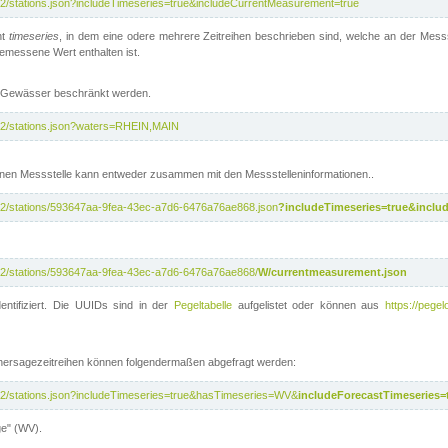
/v2/stations.json?includeTimeseries=true&includeCurrentMeasurement=true
nt
timeseries
, in dem eine odere mehrere Zeitreihen beschrieben sind, welche an der Messs
 gemessene Wert enthalten ist.
te Gewässer beschränkt werden.
i/v2/stations.json?waters=RHEIN,MAIN
nen Messstelle kann entweder zusammen mit den Messstelleninformationen..
i/v2/stations/593647aa-9fea-43ec-a7d6-6476a76ae868.json
?includeTimeseries=true&inclu
i/v2/stations/593647aa-9fea-43ec-a7d6-6476a76ae868/
W/currentmeasurement.json
entifiziert. Die UUIDs sind in der
Pegeltabelle
aufgelistet oder können aus
https://pegel
rhersagezeitreihen können folgendermaßen abgefragt werden:
i/v2/stations.json?includeTimeseries=true&hasTimeseries=WV&
includeForecastTimeseries=
ge" (WV).