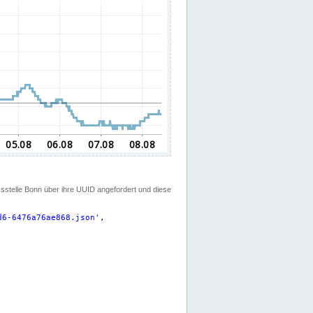
ssstelle Bonn über ihre UUID angefordert und diese
d6-6476a76ae868.json
'
,