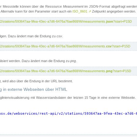
er Messstelle können über die Ressource
Measurement
im JSON-Format abgefragt werden.
 Alternativ kann für den Parameter
start
auch ein
ISO_8601
↗
Zeitpunkt angegeben werden.
pi/v2/stations/593647aa-9fea-43ec-a7d6-6476a76ae868/W/measurements.
json
?start=P15D
folgen. Dazu ändert man die Endung zu
csv
.
pi/v2/stations/593647aa-9fea-43ec-a7d6-6476a76ae868/W/measurements.
csv
?start=P15D
isiert werden. Dazu ändert man die Endung zu
png
.
pi/v2/stations/593647aa-9fea-43ec-a7d6-6476a76ae868/W/measurements.
png
?start=P15D
t, wird also über die Endung in der URL bestimmt.
ung in externe Webseiten über HTML
nglinienvisualisierung mit Wasserstandsdaten der letzten 15 Tage in eine externe Webseite
wsv.de/webservices/rest-api/v2/stations/593647aa-9fea-43ec-a7d6-