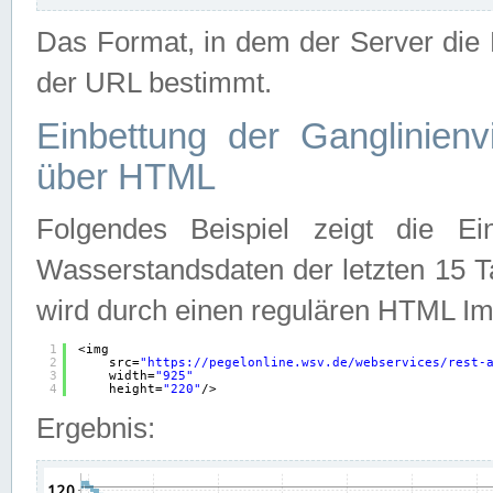
Das Format, in dem der Server die D
der URL bestimmt.
Einbettung der Ganglinienv
über HTML
Folgendes Beispiel zeigt die Ein
Wasserstandsdaten der letzten 15 T
wird durch einen regulären HTML Im
1
<img
2
src=
"
https://pegelonline.wsv.de/webservices/rest-
3
width=
"925"
4
height=
"220"
/>
Ergebnis: