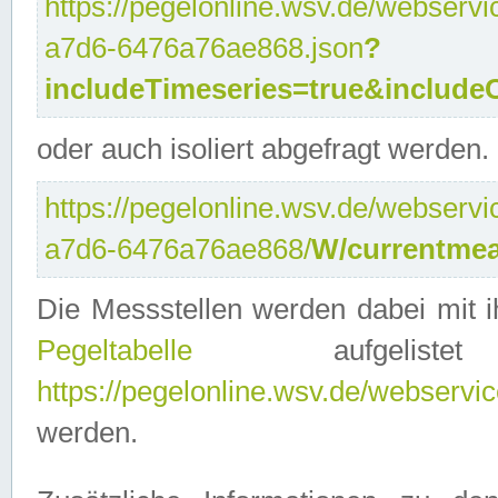
https://pegelonline.wsv.de/webservi
a7d6-6476a76ae868.json
?
includeTimeseries=true&include
oder auch isoliert abgefragt werden.
https://pegelonline.wsv.de/webservi
a7d6-6476a76ae868/
W/currentmea
Die Messstellen werden dabei mit ih
Pegeltabelle
aufgelist
https://pegelonline.wsv.de/webservice
werden.