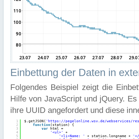
Einbettung der Daten in ext
Folgendes Beispiel zeigt die Einbe
Hilfe von JavaScript und jQuery. E
ihre UUID angefordert und diese inn
1
$.getJSON(
'
https://pegelonline.wsv.de/webservices/re
2
function
(station) {
3
var
html =
4
'<ul>'
+
5
'<li>Name: '
+ station.longname + 
'<