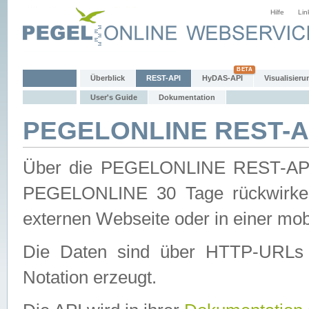
Hilfe
Lin
Überblick
REST-API
HyDAS-API
Visualisieru
User's Guide
Dokumentation
PEGELONLINE REST-AP
Über die PEGELONLINE REST-API 
PEGELONLINE 30 Tage rückwirkend
externen Webseite oder in einer mob
Die Daten sind über HTTP-URLs 
Notation erzeugt.