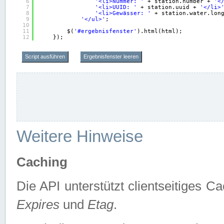
6
'<li>Nummer: '
+ station.number + 
'<
7
'<li>UUID: '
+ station.uuid + 
'</li>
8
'<li>Gewässer: '
+ station.water.lon
9
'</ul>'
;
10
11
$(
'#ergebnisfenster'
).html(html);
12
});
Script ausführen
Ergebnisfenster leeren
Weitere Hinweise
Caching
Die API unterstützt clientseitiges
Expires
und
Etag
.