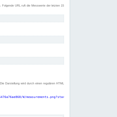
 Folgende URL ruft die Messwerte der letzten 15
. Die Darstellung wird durch einen regulären HTML
6476a76ae868/W/measurements.png?start=P15D&width=925&height=220
"