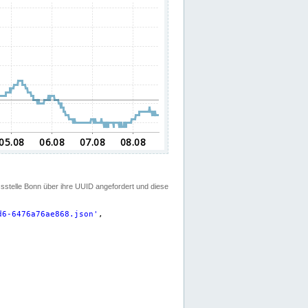
ssstelle Bonn über ihre UUID angefordert und diese
d6-6476a76ae868.json
'
,