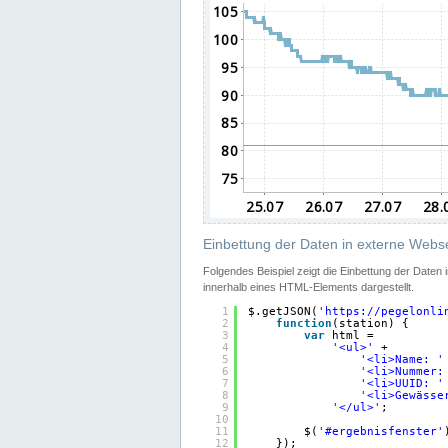
Einbettung der Daten in externe Webse
Folgendes Beispiel zeigt die Einbettung der Daten
innerhalb eines HTML-Elements dargestellt.
1
$.getJSON(
'
https://pegelonli
2
function
(station) {
3
var
html =
4
'<ul>'
+
5
'<li>Name: '
6
'<li>Nummer:
7
'<li>UUID: '
8
'<li>Gewässe
9
'</ul>'
;
10
11
$(
'#ergebnisfenster'
12
});