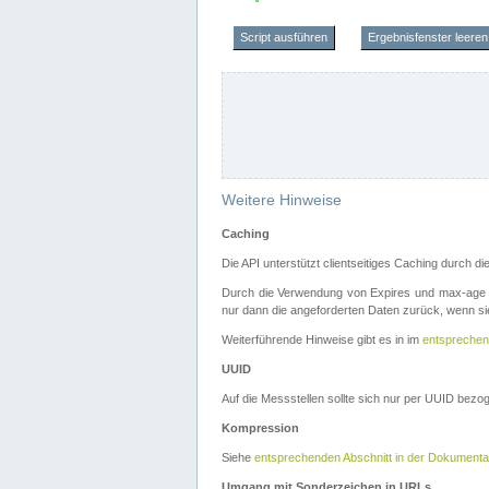
Script ausführen
Ergebnisfenster leeren
Weitere Hinweise
Caching
Die API unterstützt clientseitiges Caching durch 
Durch die Verwendung von Expires und max-age i
nur dann die angeforderten Daten zurück, wenn sie
Weiterführende Hinweise gibt es in im
entsprechen
UUID
Auf die Messstellen sollte sich nur per UUID bez
Kompression
Siehe
entsprechenden Abschnitt in der Dokumenta
Umgang mit Sonderzeichen in URLs