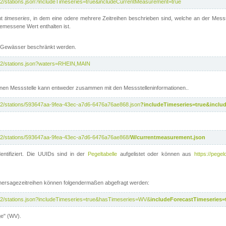
/v2/stations.json?includeTimeseries=true&includeCurrentMeasurement=true
nt
timeseries
, in dem eine odere mehrere Zeitreihen beschrieben sind, welche an der Messs
 gemessene Wert enthalten ist.
te Gewässer beschränkt werden.
i/v2/stations.json?waters=RHEIN,MAIN
nen Messstelle kann entweder zusammen mit den Messstelleninformationen..
i/v2/stations/593647aa-9fea-43ec-a7d6-6476a76ae868.json
?includeTimeseries=true&inclu
i/v2/stations/593647aa-9fea-43ec-a7d6-6476a76ae868/
W/currentmeasurement.json
entifiziert. Die UUIDs sind in der
Pegeltabelle
aufgelistet oder können aus
https://pegel
rhersagezeitreihen können folgendermaßen abgefragt werden:
i/v2/stations.json?includeTimeseries=true&hasTimeseries=WV&
includeForecastTimeseries=
ge" (WV).