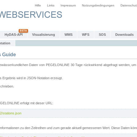
Hilfe
Links
Impressum
Nutzungsbedingungen
Datenschut
HyDAS-API
Visualisierung
WMS
WFS
SOS
Downloads
tation
 Guide
sserkundlichen Daten von PEGELONLINE 30 Tage rückwirkend abgefragt werden, um sie 
 Ergebnis wird in JSON-Notation erzeugt.
schrieben.
PEGELONLINE erfolgt mit dieser URL:
2/stations.json
e Informationen zu den Zeitreihen und zum gerade aktuell gemessenen Wert. Diese Daten kö