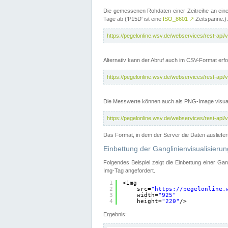
Die gemessenen Rohdaten einer Zeitreihe an ein
Tage ab ('P15D' ist eine
ISO_8601
↗
Zeitspanne.).
https://pegelonline.wsv.de/webservices/rest-a
Alternativ kann der Abruf auch im CSV-Format er
https://pegelonline.wsv.de/webservices/rest-a
Die Messwerte können auch als PNG-Image visual
https://pegelonline.wsv.de/webservices/rest-a
Das Format, in dem der Server die Daten ausliefer
Einbettung der Ganglinienvisualisier
Folgendes Beispiel zeigt die Einbettung einer Ga
Img-Tag angefordert.
1
<img
2
src=
"
https://pegelonline.
3
width=
"925"
4
height=
"220"
/>
Ergebnis: