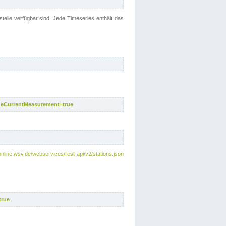
telle verfügbar sind. Jede Timeseries enthält das
deCurrentMeasurement=true
online.wsv.de/webservices/rest-api/v2/stations.json
true