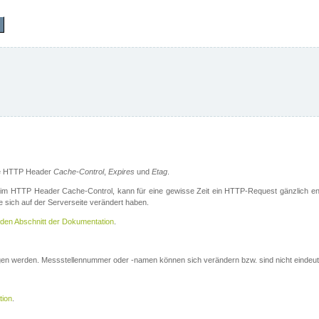
die HTTP Header
Cache-Control
,
Expires
und
Etag
.
m HTTP Header Cache-Control, kann für eine gewisse Zeit ein HTTP-Request gänzlich ent
 sich auf der Serverseite verändert haben.
den Abschnitt der Dokumentation
.
ogen werden. Messstellennummer oder -namen können sich verändern bzw. sind nicht eindeut
tion
.