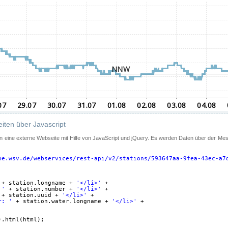
iten über Javascript
 in eine externe Webseite mit Hilfe von JavaScript und jQuery. Es werden Daten über der Me
ne.wsv.de/webservices/rest-api/v2/stations/593647aa-9fea-43ec-a7
+ station.longname + 
'</li>'
+
 '
+ station.number + 
'</li>'
+
+ station.uuid + 
'</li>'
+
r: '
+ station.water.longname + 
'</li>'
+
).html(html);