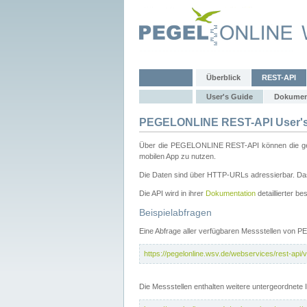
Überblick
REST-API
User's Guide
Dokumen
PEGELONLINE REST-API User's
Über die PEGELONLINE REST-API können die gewä
mobilen App zu nutzen.
Die Daten sind über HTTP-URLs adressierbar. Das
Die API wird in ihrer
Dokumentation
detaillierter be
Beispielabfragen
Eine Abfrage aller verfügbaren Messstellen von 
https://pegelonline.wsv.de/webservices/rest-api/v
Die Messstellen enthalten weitere untergeordnet