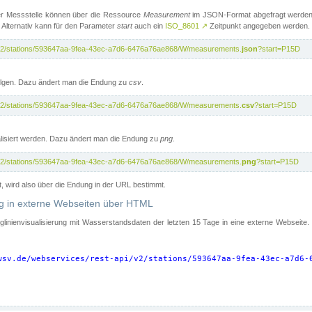
er Messstelle können über die Ressource
Measurement
im JSON-Format abgefragt werden.
 Alternativ kann für den Parameter
start
auch ein
ISO_8601
↗
Zeitpunkt angegeben werden.
pi/v2/stations/593647aa-9fea-43ec-a7d6-6476a76ae868/W/measurements.
json
?start=P15D
folgen. Dazu ändert man die Endung zu
csv
.
pi/v2/stations/593647aa-9fea-43ec-a7d6-6476a76ae868/W/measurements.
csv
?start=P15D
isiert werden. Dazu ändert man die Endung zu
png
.
pi/v2/stations/593647aa-9fea-43ec-a7d6-6476a76ae868/W/measurements.
png
?start=P15D
t, wird also über die Endung in der URL bestimmt.
ung in externe Webseiten über HTML
nglinienvisualisierung mit Wasserstandsdaten der letzten 15 Tage in eine externe Webseite
wsv.de/webservices/rest-api/v2/stations/593647aa-9fea-43ec-a7d6-