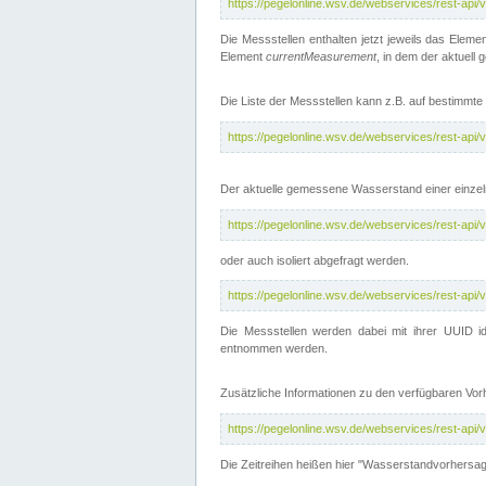
https://pegelonline.wsv.de/webservices/rest-api
Die Messstellen enthalten jetzt jeweils das Eleme
Element
currentMeasurement
, in dem der aktuell
Die Liste der Messstellen kann z.B. auf bestimm
https://pegelonline.wsv.de/webservices/rest-ap
Der aktuelle gemessene Wasserstand einer einzel
https://pegelonline.wsv.de/webservices/rest-ap
oder auch isoliert abgefragt werden.
https://pegelonline.wsv.de/webservices/rest-ap
Die Messstellen werden dabei mit ihrer UUID id
entnommen werden.
Zusätzliche Informationen zu den verfügbaren Vo
https://pegelonline.wsv.de/webservices/rest-ap
Die Zeitreihen heißen hier "Wasserstandvorhersa