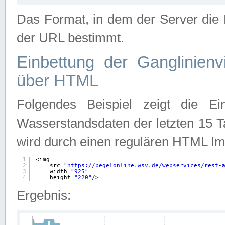
Das Format, in dem der Server die D
der URL bestimmt.
Einbettung der Ganglinienv
über HTML
Folgendes Beispiel zeigt die Ein
Wasserstandsdaten der letzten 15 T
wird durch einen regulären HTML Im
1
<img
2
src=
"
https://pegelonline.wsv.de/webservices/rest-
3
width=
"925"
4
height=
"220"
/>
Ergebnis: