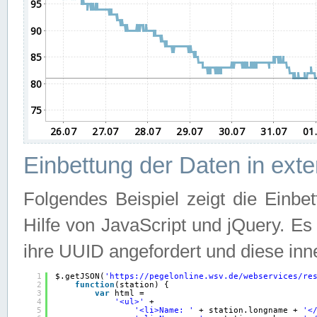
Einbettung der Daten in ext
Folgendes Beispiel zeigt die Einbe
Hilfe von JavaScript und jQuery. E
ihre UUID angefordert und diese inn
1
$.getJSON(
'
https://pegelonline.wsv.de/webservices/re
2
function
(station) {
3
var
html =
4
'<ul>'
+
5
'<li>Name: '
+ station.longname + 
'<