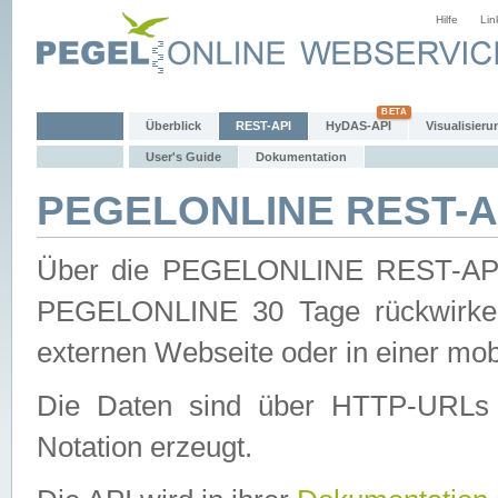
Hilfe
Lin
Überblick
REST-API
HyDAS-API
Visualisieru
User's Guide
Dokumentation
PEGELONLINE REST-AP
Über die PEGELONLINE REST-API 
PEGELONLINE 30 Tage rückwirkend
externen Webseite oder in einer mob
Die Daten sind über HTTP-URLs 
Notation erzeugt.