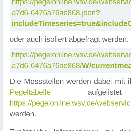
https://pegelonline.wsv.de/webservi
a7d6-6476a76ae868.json
?
includeTimeseries=true&include
oder auch isoliert abgefragt werden.
https://pegelonline.wsv.de/webservi
a7d6-6476a76ae868/
W/currentmea
Die Messstellen werden dabei mit ih
Pegeltabelle
aufgelist
https://pegelonline.wsv.de/webservice
werden.