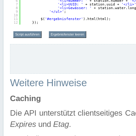
6
'<li>Nummer: '
+ station.number + 
'<
7
'<li>UUID: '
+ station.uuid + 
'</li>
8
'<li>Gewässer: '
+ station.water.lon
9
'</ul>'
;
10
11
$(
'#ergebnisfenster'
).html(html);
12
});
Script ausführen
Ergebnisfenster leeren
Weitere Hinweise
Caching
Die API unterstützt clientseitiges
Expires
und
Etag
.