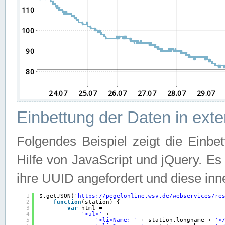
Einbettung der Daten in ext
Folgendes Beispiel zeigt die Einbe
Hilfe von JavaScript und jQuery. E
ihre UUID angefordert und diese inn
1
$.getJSON(
'
https://pegelonline.wsv.de/webservices/re
2
function
(station) {
3
var
html =
4
'<ul>'
+
5
'<li>Name: '
+ station.longname + 
'<