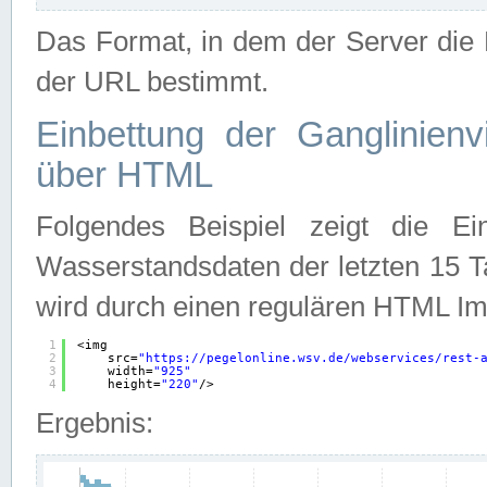
Das Format, in dem der Server die D
der URL bestimmt.
Einbettung der Ganglinienv
über HTML
Folgendes Beispiel zeigt die Ein
Wasserstandsdaten der letzten 15 T
wird durch einen regulären HTML Im
1
<img
2
src=
"
https://pegelonline.wsv.de/webservices/rest-
3
width=
"925"
4
height=
"220"
/>
Ergebnis: