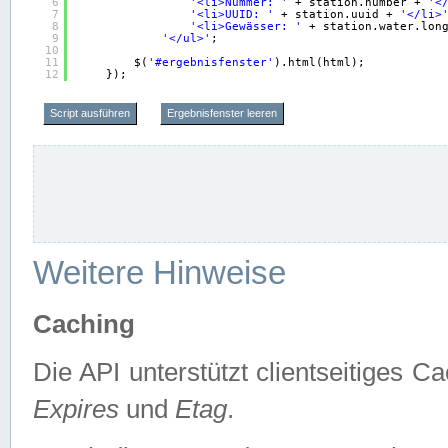
6
'<li>Nummer: '
+ station.number + 
'<
7
'<li>UUID: '
+ station.uuid + 
'</li>
8
'<li>Gewässer: '
+ station.water.lon
9
'</ul>'
;
10
11
$(
'#ergebnisfenster'
).html(html);
12
});
Script ausführen
Ergebnisfenster leeren
Weitere Hinweise
Caching
Die API unterstützt clientseitiges
Expires
und
Etag
.