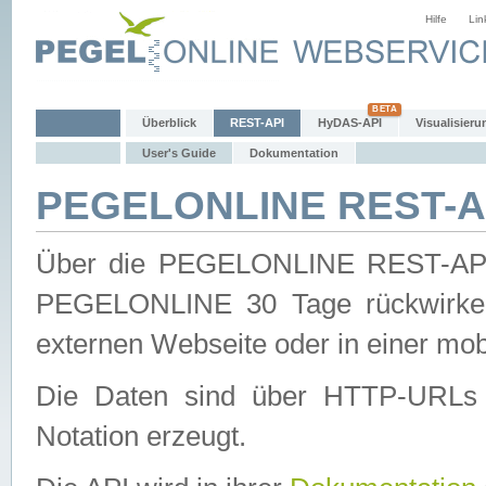
Hilfe
Lin
Überblick
REST-API
HyDAS-API
Visualisieru
User's Guide
Dokumentation
PEGELONLINE REST-AP
Über die PEGELONLINE REST-API 
PEGELONLINE 30 Tage rückwirkend
externen Webseite oder in einer mob
Die Daten sind über HTTP-URLs 
Notation erzeugt.