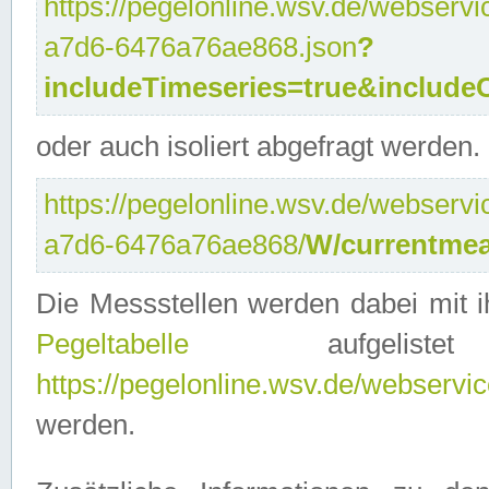
https://pegelonline.wsv.de/webservi
a7d6-6476a76ae868.json
?
includeTimeseries=true&include
oder auch isoliert abgefragt werden.
https://pegelonline.wsv.de/webservi
a7d6-6476a76ae868/
W/currentmea
Die Messstellen werden dabei mit ih
Pegeltabelle
aufgelist
https://pegelonline.wsv.de/webservice
werden.