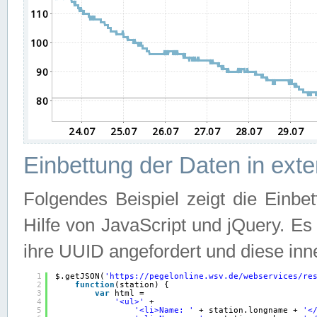
Einbettung der Daten in ext
Folgendes Beispiel zeigt die Einbe
Hilfe von JavaScript und jQuery. E
ihre UUID angefordert und diese inn
1
$.getJSON(
'
https://pegelonline.wsv.de/webservices/re
2
function
(station) {
3
var
html =
4
'<ul>'
+
5
'<li>Name: '
+ station.longname + 
'<