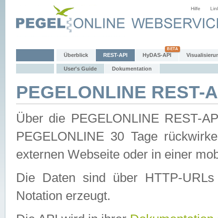
Hilfe
Lin
Überblick
REST-API
HyDAS-API
Visualisieru
User's Guide
Dokumentation
PEGELONLINE REST-AP
Über die PEGELONLINE REST-API 
PEGELONLINE 30 Tage rückwirkend
externen Webseite oder in einer mob
Die Daten sind über HTTP-URLs 
Notation erzeugt.