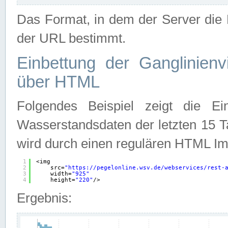
Das Format, in dem der Server die D
der URL bestimmt.
Einbettung der Ganglinienv
über HTML
Folgendes Beispiel zeigt die Ein
Wasserstandsdaten der letzten 15 T
wird durch einen regulären HTML Im
1
<img
2
src=
"
https://pegelonline.wsv.de/webservices/rest-
3
width=
"925"
4
height=
"220"
/>
Ergebnis: