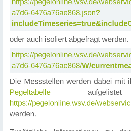
https://pegelonline.wsv.de/webservi
a7d6-6476a76ae868.json
?
includeTimeseries=true&include
oder auch isoliert abgefragt werden.
https://pegelonline.wsv.de/webservi
a7d6-6476a76ae868/
W/currentmea
Die Messstellen werden dabei mit ih
Pegeltabelle
aufgelist
https://pegelonline.wsv.de/webservice
werden.