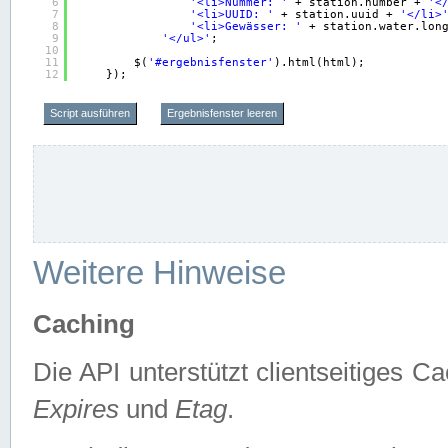
6
'<li>Nummer: '
+ station.number + 
'<
7
'<li>UUID: '
+ station.uuid + 
'</li>
8
'<li>Gewässer: '
+ station.water.lon
9
'</ul>'
;
10
11
$(
'#ergebnisfenster'
).html(html);
12
});
Script ausführen
Ergebnisfenster leeren
Weitere Hinweise
Caching
Die API unterstützt clientseitiges
Expires
und
Etag
.