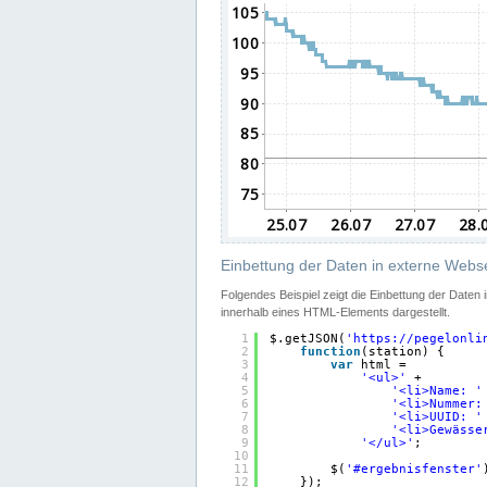
Einbettung der Daten in externe Webse
Folgendes Beispiel zeigt die Einbettung der Daten
innerhalb eines HTML-Elements dargestellt.
1
$.getJSON(
'
https://pegelonli
2
function
(station) {
3
var
html =
4
'<ul>'
+
5
'<li>Name: '
6
'<li>Nummer:
7
'<li>UUID: '
8
'<li>Gewässe
9
'</ul>'
;
10
11
$(
'#ergebnisfenster'
12
});