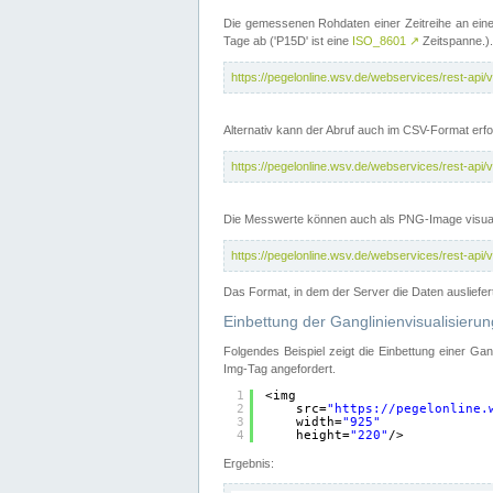
Die gemessenen Rohdaten einer Zeitreihe an ein
Tage ab ('P15D' ist eine
ISO_8601
↗
Zeitspanne.).
https://pegelonline.wsv.de/webservices/rest-a
Alternativ kann der Abruf auch im CSV-Format er
https://pegelonline.wsv.de/webservices/rest-a
Die Messwerte können auch als PNG-Image visual
https://pegelonline.wsv.de/webservices/rest-a
Das Format, in dem der Server die Daten ausliefer
Einbettung der Ganglinienvisualisier
Folgendes Beispiel zeigt die Einbettung einer Ga
Img-Tag angefordert.
1
<img
2
src=
"
https://pegelonline.
3
width=
"925"
4
height=
"220"
/>
Ergebnis: