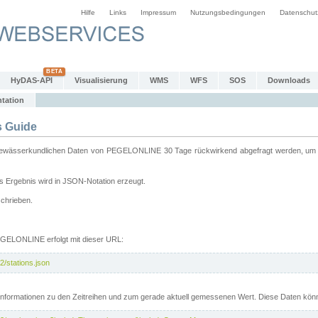
Hilfe
Links
Impressum
Nutzungsbedingungen
Datenschut
HyDAS-API
Visualisierung
WMS
WFS
SOS
Downloads
tation
 Guide
sserkundlichen Daten von PEGELONLINE 30 Tage rückwirkend abgefragt werden, um sie 
 Ergebnis wird in JSON-Notation erzeugt.
schrieben.
PEGELONLINE erfolgt mit dieser URL:
2/stations.json
e Informationen zu den Zeitreihen und zum gerade aktuell gemessenen Wert. Diese Daten kö