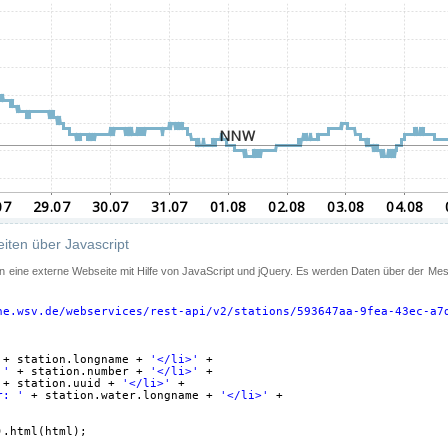
iten über Javascript
 in eine externe Webseite mit Hilfe von JavaScript und jQuery. Es werden Daten über der Me
ne.wsv.de/webservices/rest-api/v2/stations/593647aa-9fea-43ec-a7
+ station.longname + 
'</li>'
+
 '
+ station.number + 
'</li>'
+
+ station.uuid + 
'</li>'
+
r: '
+ station.water.longname + 
'</li>'
+
).html(html);