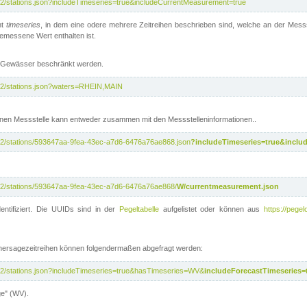
/v2/stations.json?includeTimeseries=true&includeCurrentMeasurement=true
nt
timeseries
, in dem eine odere mehrere Zeitreihen beschrieben sind, welche an der Messs
 gemessene Wert enthalten ist.
te Gewässer beschränkt werden.
i/v2/stations.json?waters=RHEIN,MAIN
nen Messstelle kann entweder zusammen mit den Messstelleninformationen..
i/v2/stations/593647aa-9fea-43ec-a7d6-6476a76ae868.json
?includeTimeseries=true&inclu
i/v2/stations/593647aa-9fea-43ec-a7d6-6476a76ae868/
W/currentmeasurement.json
entifiziert. Die UUIDs sind in der
Pegeltabelle
aufgelistet oder können aus
https://pegel
rhersagezeitreihen können folgendermaßen abgefragt werden:
i/v2/stations.json?includeTimeseries=true&hasTimeseries=WV&
includeForecastTimeseries=
ge" (WV).