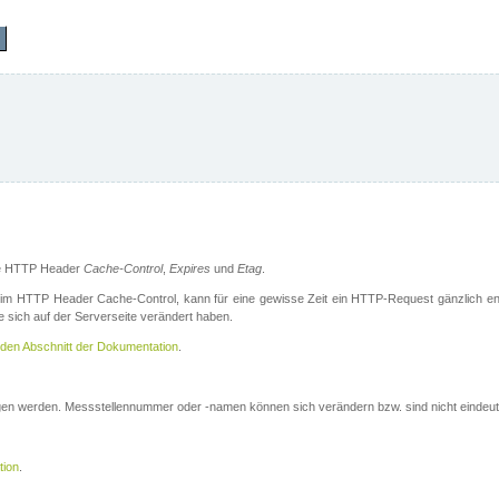
die HTTP Header
Cache-Control
,
Expires
und
Etag
.
m HTTP Header Cache-Control, kann für eine gewisse Zeit ein HTTP-Request gänzlich ent
 sich auf der Serverseite verändert haben.
den Abschnitt der Dokumentation
.
ogen werden. Messstellennummer oder -namen können sich verändern bzw. sind nicht eindeut
tion
.