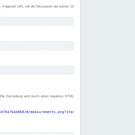
 Folgende URL ruft die Messwerte der letzten 15
. Die Darstellung wird durch einen regulären HTML
6476a76ae868/W/measurements.png?start=P15D&width=925&height=220
"