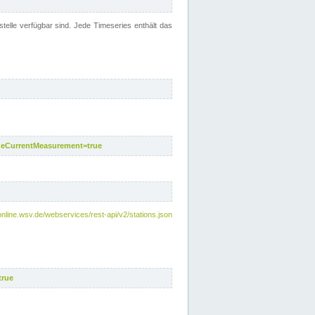
telle verfügbar sind. Jede Timeseries enthält das
deCurrentMeasurement=true
online.wsv.de/webservices/rest-api/v2/stations.json
true