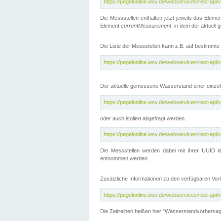
https://pegelonline.wsv.de/webservices/rest-api
Die Messstellen enthalten jetzt jeweils das Eleme
Element
currentMeasurement
, in dem der aktuell
Die Liste der Messstellen kann z.B. auf bestimm
https://pegelonline.wsv.de/webservices/rest-ap
Der aktuelle gemessene Wasserstand einer einzel
https://pegelonline.wsv.de/webservices/rest-ap
oder auch isoliert abgefragt werden.
https://pegelonline.wsv.de/webservices/rest-ap
Die Messstellen werden dabei mit ihrer UUID id
entnommen werden.
Zusätzliche Informationen zu den verfügbaren Vo
https://pegelonline.wsv.de/webservices/rest-ap
Die Zeitreihen heißen hier "Wasserstandvorhersa