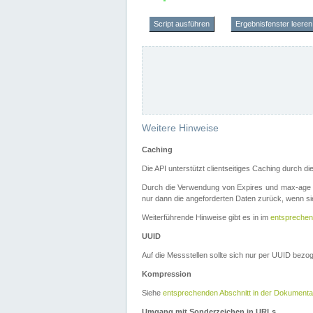
Script ausführen
Ergebnisfenster leeren
Weitere Hinweise
Caching
Die API unterstützt clientseitiges Caching durch 
Durch die Verwendung von Expires und max-age i
nur dann die angeforderten Daten zurück, wenn sie
Weiterführende Hinweise gibt es in im
entsprechen
UUID
Auf die Messstellen sollte sich nur per UUID bez
Kompression
Siehe
entsprechenden Abschnitt in der Dokumenta
Umgang mit Sonderzeichen in URLs