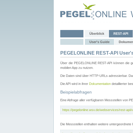
Überblick
REST-API
User's Guide
Dokumen
PEGELONLINE REST-API User's
Über die PEGELONLINE REST-API können die gewä
mobilen App zu nutzen.
Die Daten sind über HTTP-URLs adressierbar. Das
Die API wird in ihrer
Dokumentation
detaillierter be
Beispielabfragen
Eine Abfrage aller verfügbaren Messstellen von 
https://pegelonline.wsv.de/webservices/rest-api/v
Die Messstellen enthalten weitere untergeordnet