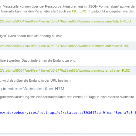
er Messstelle können über die Ressource
Measurement
im JSON-Format abgefragt werden.
 Alternativ kann für den Parameter
start
auch ein
ISO_8601
↗
Zeitpunkt angegeben werden.
pi/v2/stations/593647aa-9fea-43ec-a7d6-6476a76ae868/W/measurements.
json
?start=P15D
folgen. Dazu ändert man die Endung zu
csv
.
pi/v2/stations/593647aa-9fea-43ec-a7d6-6476a76ae868/W/measurements.
csv
?start=P15D
isiert werden. Dazu ändert man die Endung zu
png
.
pi/v2/stations/593647aa-9fea-43ec-a7d6-6476a76ae868/W/measurements.
png
?start=P15D
t, wird also über die Endung in der URL bestimmt.
ung in externe Webseiten über HTML
nglinienvisualisierung mit Wasserstandsdaten der letzten 15 Tage in eine externe Webseite
wsv.de/webservices/rest-api/v2/stations/593647aa-9fea-43ec-a7d6-