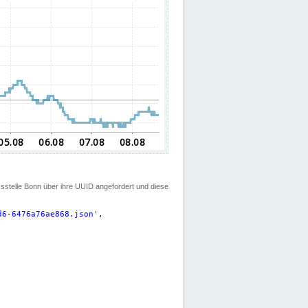
ssstelle Bonn über ihre UUID angefordert und diese
d6-6476a76ae868.json
'
,