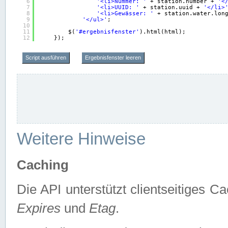
6
'<li>Nummer: '
+ station.number + 
'<
7
'<li>UUID: '
+ station.uuid + 
'</li>
8
'<li>Gewässer: '
+ station.water.lon
9
'</ul>'
;
10
11
$(
'#ergebnisfenster'
).html(html);
12
});
Script ausführen
Ergebnisfenster leeren
Weitere Hinweise
Caching
Die API unterstützt clientseitiges
Expires
und
Etag
.