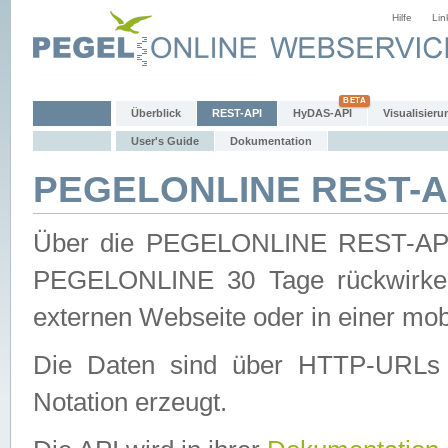
Hilfe
Lin
Überblick
REST-API
HyDAS-API
Visualisieru
User's Guide
Dokumentation
PEGELONLINE REST-AP
Über die PEGELONLINE REST-API 
PEGELONLINE 30 Tage rückwirkend
externen Webseite oder in einer mob
Die Daten sind über HTTP-URLs 
Notation erzeugt.