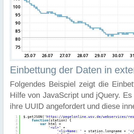
Einbettung der Daten in ext
Folgendes Beispiel zeigt die Einbe
Hilfe von JavaScript und jQuery. E
ihre UUID angefordert und diese inn
1
$.getJSON(
'
https://pegelonline.wsv.de/webservices/re
2
function
(station) {
3
var
html =
4
'<ul>'
+
5
'<li>Name: '
+ station.longname + 
'<