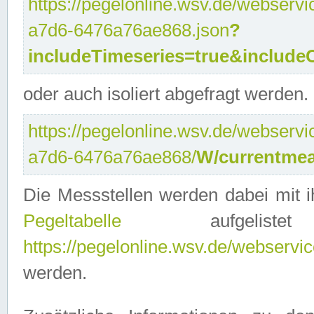
https://pegelonline.wsv.de/webservi
a7d6-6476a76ae868.json
?
includeTimeseries=true&include
oder auch isoliert abgefragt werden.
https://pegelonline.wsv.de/webservi
a7d6-6476a76ae868/
W/currentmea
Die Messstellen werden dabei mit ih
Pegeltabelle
aufgelist
https://pegelonline.wsv.de/webservice
werden.