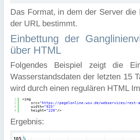
Das Format, in dem der Server die D
der URL bestimmt.
Einbettung der Ganglinienv
über HTML
Folgendes Beispiel zeigt die Ein
Wasserstandsdaten der letzten 15 T
wird durch einen regulären HTML Im
1
<img
2
src=
"
https://pegelonline.wsv.de/webservices/rest-
3
width=
"925"
4
height=
"220"
/>
Ergebnis: