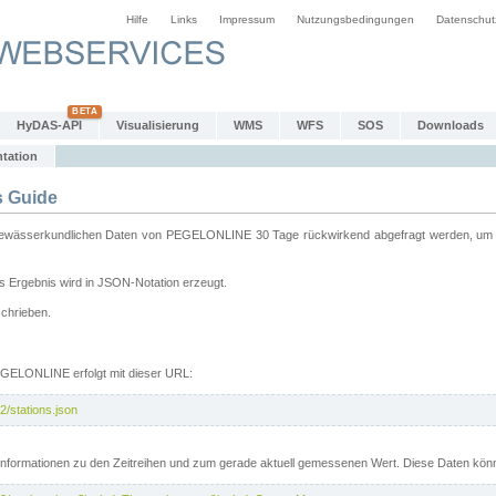
Hilfe
Links
Impressum
Nutzungsbedingungen
Datenschut
HyDAS-API
Visualisierung
WMS
WFS
SOS
Downloads
tation
 Guide
sserkundlichen Daten von PEGELONLINE 30 Tage rückwirkend abgefragt werden, um sie 
 Ergebnis wird in JSON-Notation erzeugt.
schrieben.
PEGELONLINE erfolgt mit dieser URL:
2/stations.json
e Informationen zu den Zeitreihen und zum gerade aktuell gemessenen Wert. Diese Daten kö