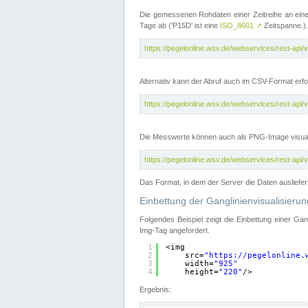
Die gemessenen Rohdaten einer Zeitreihe an ein
Tage ab ('P15D' ist eine
ISO_8601
↗
Zeitspanne.).
https://pegelonline.wsv.de/webservices/rest-a
Alternativ kann der Abruf auch im CSV-Format er
https://pegelonline.wsv.de/webservices/rest-a
Die Messwerte können auch als PNG-Image visual
https://pegelonline.wsv.de/webservices/rest-a
Das Format, in dem der Server die Daten ausliefer
Einbettung der Ganglinienvisualisier
Folgendes Beispiel zeigt die Einbettung einer Ga
Img-Tag angefordert.
1
<img
2
src=
"
https://pegelonline.
3
width=
"925"
4
height=
"220"
/>
Ergebnis: