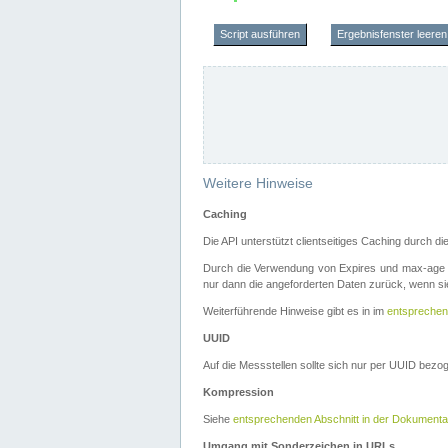
Script ausführen
Ergebnisfenster leeren
Weitere Hinweise
Caching
Die API unterstützt clientseitiges Caching durch 
Durch die Verwendung von Expires und max-age i
nur dann die angeforderten Daten zurück, wenn sie
Weiterführende Hinweise gibt es in im
entsprechen
UUID
Auf die Messstellen sollte sich nur per UUID bez
Kompression
Siehe
entsprechenden Abschnitt in der Dokumenta
Umgang mit Sonderzeichen in URLs