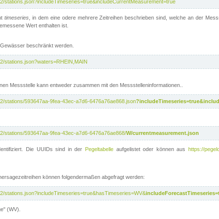
/v2/stations.json?includeTimeseries=true&includeCurrentMeasurement=true
nt
timeseries
, in dem eine odere mehrere Zeitreihen beschrieben sind, welche an der Messs
 gemessene Wert enthalten ist.
te Gewässer beschränkt werden.
i/v2/stations.json?waters=RHEIN,MAIN
nen Messstelle kann entweder zusammen mit den Messstelleninformationen..
i/v2/stations/593647aa-9fea-43ec-a7d6-6476a76ae868.json
?includeTimeseries=true&inclu
i/v2/stations/593647aa-9fea-43ec-a7d6-6476a76ae868/
W/currentmeasurement.json
entifiziert. Die UUIDs sind in der
Pegeltabelle
aufgelistet oder können aus
https://pegel
rhersagezeitreihen können folgendermaßen abgefragt werden:
i/v2/stations.json?includeTimeseries=true&hasTimeseries=WV&
includeForecastTimeseries=
ge" (WV).