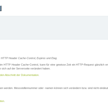
die HTTP Header
Cache-Control
,
Expires
und
Etag
.
m HTTP Header Cache-Control, kann für eine gewisse Zeit ein HTTP-Request gänzlich ent
 sich auf der Serverseite verändert haben.
den Abschnitt der Dokumentation
.
ogen werden. Messstellennummer oder -namen können sich verändern bzw. sind nicht eindeut
tion
.