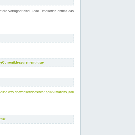
telle verfügbar sind. Jede Timeseries enthält das
deCurrentMeasurement=true
online.wsv.de/webservices/rest-api/v2/stations.json
true