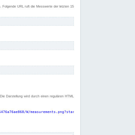
 Folgende URL ruft die Messwerte der letzten 15
. Die Darstellung wird durch einen regulären HTML
6476a76ae868/W/measurements.png?start=P15D&width=925&height=220
"