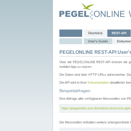
Überblick
REST-API
User's Guide
Dokumen
PEGELONLINE REST-API User's
Über die PEGELONLINE REST-API können die gewä
mobilen App zu nutzen.
Die Daten sind über HTTP-URLs adressierbar. Das
Die API wird in ihrer
Dokumentation
detaillierter be
Beispielabfragen
Eine Abfrage aller verfügbaren Messstellen von 
https://pegelonline.wsv.de/webservices/rest-api/v
Die Messstellen enthalten weitere untergeordnet