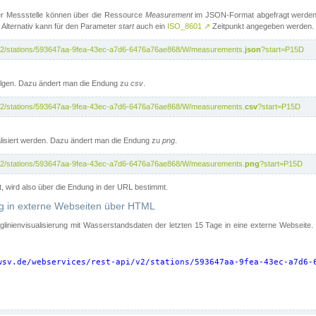
er Messstelle können über die Ressource
Measurement
im JSON-Format abgefragt werden.
 Alternativ kann für den Parameter
start
auch ein
ISO_8601
↗
Zeitpunkt angegeben werden.
pi/v2/stations/593647aa-9fea-43ec-a7d6-6476a76ae868/W/measurements.
json
?start=P15D
folgen. Dazu ändert man die Endung zu
csv
.
pi/v2/stations/593647aa-9fea-43ec-a7d6-6476a76ae868/W/measurements.
csv
?start=P15D
isiert werden. Dazu ändert man die Endung zu
png
.
pi/v2/stations/593647aa-9fea-43ec-a7d6-6476a76ae868/W/measurements.
png
?start=P15D
t, wird also über die Endung in der URL bestimmt.
ung in externe Webseiten über HTML
nglinienvisualisierung mit Wasserstandsdaten der letzten 15 Tage in eine externe Webseite
wsv.de/webservices/rest-api/v2/stations/593647aa-9fea-43ec-a7d6-