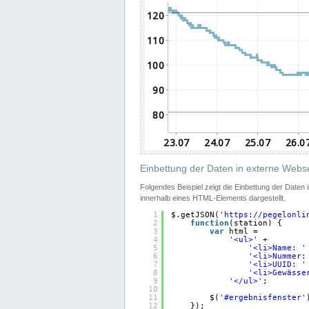
Einbettung der Daten in externe Webse
Folgendes Beispiel zeigt die Einbettung der Daten
innerhalb eines HTML-Elements dargestellt.
1
$.getJSON(
'
https://pegelonli
2
function
(station) {
3
var
html =
4
'<ul>'
+
5
'<li>Name: '
6
'<li>Nummer:
7
'<li>UUID: '
8
'<li>Gewässe
9
'</ul>'
;
10
11
$(
'#ergebnisfenster'
12
});