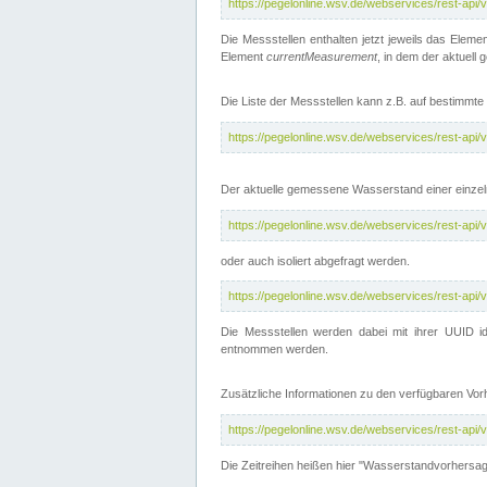
https://pegelonline.wsv.de/webservices/rest-api
Die Messstellen enthalten jetzt jeweils das Eleme
Element
currentMeasurement
, in dem der aktuell
Die Liste der Messstellen kann z.B. auf bestimm
https://pegelonline.wsv.de/webservices/rest-ap
Der aktuelle gemessene Wasserstand einer einzel
https://pegelonline.wsv.de/webservices/rest-ap
oder auch isoliert abgefragt werden.
https://pegelonline.wsv.de/webservices/rest-ap
Die Messstellen werden dabei mit ihrer UUID id
entnommen werden.
Zusätzliche Informationen zu den verfügbaren Vo
https://pegelonline.wsv.de/webservices/rest-ap
Die Zeitreihen heißen hier "Wasserstandvorhersa