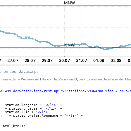
iten über Javascript
 in eine externe Webseite mit Hilfe von JavaScript und jQuery. Es werden Daten über der Me
ne.wsv.de/webservices/rest-api/v2/stations/593647aa-9fea-43ec-a7
+ station.longname + 
'</li>'
+
 '
+ station.number + 
'</li>'
+
+ station.uuid + 
'</li>'
+
r: '
+ station.water.longname + 
'</li>'
+
).html(html);