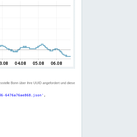
ssstelle Bonn über ihre UUID angefordert und diese
d6-6476a76ae868.json
'
,