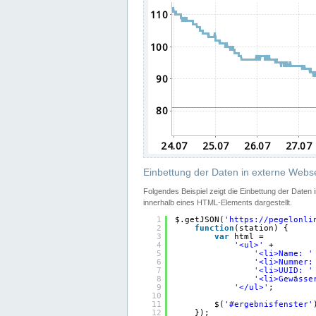
Einbettung der Daten in externe Webse
Folgendes Beispiel zeigt die Einbettung der Daten
innerhalb eines HTML-Elements dargestellt.
1
$.getJSON(
'
https://pegelonli
2
function
(station) {
3
var
html =
4
'<ul>'
+
5
'<li>Name: '
6
'<li>Nummer:
7
'<li>UUID: '
8
'<li>Gewässe
9
'</ul>'
;
10
11
$(
'#ergebnisfenster'
12
});