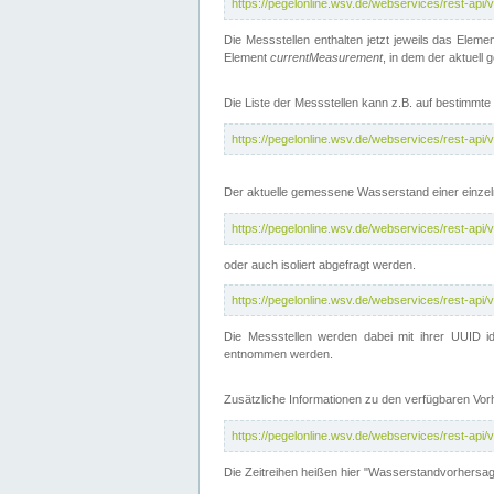
https://pegelonline.wsv.de/webservices/rest-api
Die Messstellen enthalten jetzt jeweils das Eleme
Element
currentMeasurement
, in dem der aktuell
Die Liste der Messstellen kann z.B. auf bestimm
https://pegelonline.wsv.de/webservices/rest-ap
Der aktuelle gemessene Wasserstand einer einzel
https://pegelonline.wsv.de/webservices/rest-ap
oder auch isoliert abgefragt werden.
https://pegelonline.wsv.de/webservices/rest-ap
Die Messstellen werden dabei mit ihrer UUID id
entnommen werden.
Zusätzliche Informationen zu den verfügbaren Vo
https://pegelonline.wsv.de/webservices/rest-ap
Die Zeitreihen heißen hier "Wasserstandvorhersa