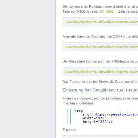
Die gemessenen Rohdaten einer Zeitreihe an ein
Tage ab ('P15D' ist eine
ISO_8601
↗
Zeitspanne.).
https://pegelonline.wsv.de/webservices/rest-a
Alternativ kann der Abruf auch im CSV-Format er
https://pegelonline.wsv.de/webservices/rest-a
Die Messwerte können auch als PNG-Image visual
https://pegelonline.wsv.de/webservices/rest-a
Das Format, in dem der Server die Daten ausliefer
Einbettung der Ganglinienvisualisier
Folgendes Beispiel zeigt die Einbettung einer Ga
Img-Tag angefordert.
1
<img
2
src=
"
https://pegelonline.
3
width=
"925"
4
height=
"220"
/>
Ergebnis: