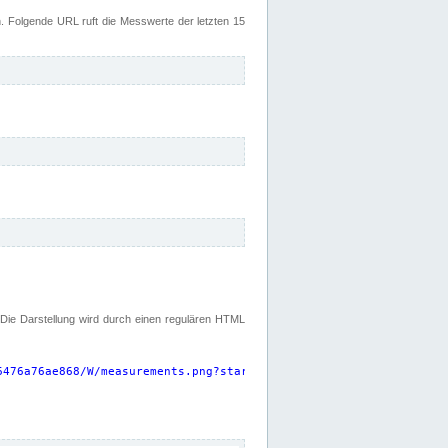
 Folgende URL ruft die Messwerte der letzten 15
. Die Darstellung wird durch einen regulären HTML
6476a76ae868/W/measurements.png?start=P15D&width=925&height=220
"