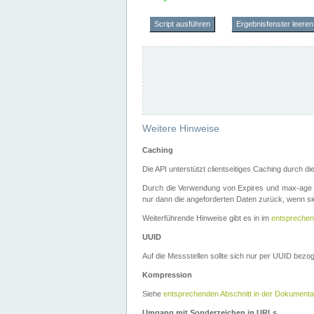
Script ausführen
Ergebnisfenster leeren
Weitere Hinweise
Caching
Die API unterstützt clientseitiges Caching durch 
Durch die Verwendung von Expires und max-age i
nur dann die angeforderten Daten zurück, wenn sie
Weiterführende Hinweise gibt es in im
entsprechen
UUID
Auf die Messstellen sollte sich nur per UUID bez
Kompression
Siehe
entsprechenden Abschnitt in der Dokumenta
Umgang mit Sonderzeichen in URLs