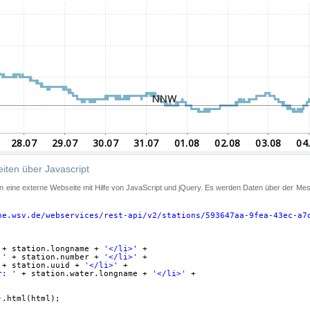
iten über Javascript
 in eine externe Webseite mit Hilfe von JavaScript und jQuery. Es werden Daten über der Me
ne.wsv.de/webservices/rest-api/v2/stations/593647aa-9fea-43ec-a7
+ station.longname + 
'</li>'
+
 '
+ station.number + 
'</li>'
+
+ station.uuid + 
'</li>'
+
r: '
+ station.water.longname + 
'</li>'
+
).html(html);