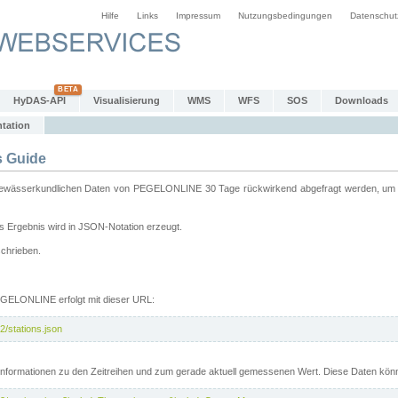
Hilfe
Links
Impressum
Nutzungsbedingungen
Datenschut
HyDAS-API
Visualisierung
WMS
WFS
SOS
Downloads
tation
 Guide
sserkundlichen Daten von PEGELONLINE 30 Tage rückwirkend abgefragt werden, um sie 
 Ergebnis wird in JSON-Notation erzeugt.
schrieben.
PEGELONLINE erfolgt mit dieser URL:
2/stations.json
e Informationen zu den Zeitreihen und zum gerade aktuell gemessenen Wert. Diese Daten kö