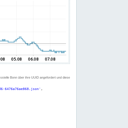
ssstelle Bonn über ihre UUID angefordert und diese
d6-6476a76ae868.json
'
,