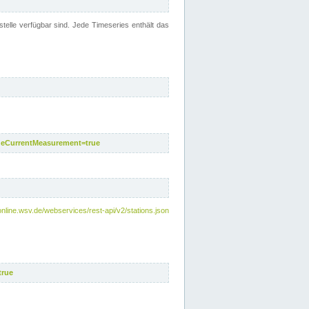
telle verfügbar sind. Jede Timeseries enthält das
deCurrentMeasurement=true
online.wsv.de/webservices/rest-api/v2/stations.json
true