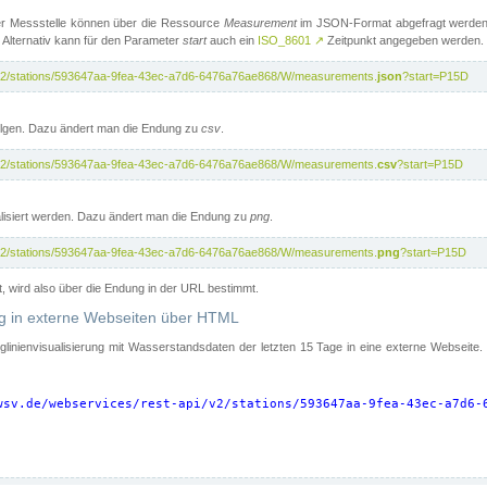
er Messstelle können über die Ressource
Measurement
im JSON-Format abgefragt werden.
 Alternativ kann für den Parameter
start
auch ein
ISO_8601
↗
Zeitpunkt angegeben werden.
pi/v2/stations/593647aa-9fea-43ec-a7d6-6476a76ae868/W/measurements.
json
?start=P15D
folgen. Dazu ändert man die Endung zu
csv
.
pi/v2/stations/593647aa-9fea-43ec-a7d6-6476a76ae868/W/measurements.
csv
?start=P15D
isiert werden. Dazu ändert man die Endung zu
png
.
pi/v2/stations/593647aa-9fea-43ec-a7d6-6476a76ae868/W/measurements.
png
?start=P15D
t, wird also über die Endung in der URL bestimmt.
ung in externe Webseiten über HTML
nglinienvisualisierung mit Wasserstandsdaten der letzten 15 Tage in eine externe Webseite
wsv.de/webservices/rest-api/v2/stations/593647aa-9fea-43ec-a7d6-