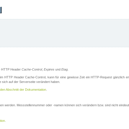
die HTTP Header
Cache-Control
,
Expires
und
Etag
.
m HTTP Header Cache-Control, kann für eine gewisse Zeit ein HTTP-Request gänzlich ent
 sich auf der Serverseite verändert haben.
den Abschnitt der Dokumentation
.
ogen werden. Messstellennummer oder -namen können sich verändern bzw. sind nicht eindeut
tion
.