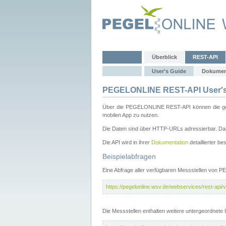
Überblick
REST-API
User's Guide
Dokumen
PEGELONLINE REST-API User's
Über die PEGELONLINE REST-API können die gewä
mobilen App zu nutzen.
Die Daten sind über HTTP-URLs adressierbar. Das
Die API wird in ihrer
Dokumentation
detaillierter be
Beispielabfragen
Eine Abfrage aller verfügbaren Messstellen von 
https://pegelonline.wsv.de/webservices/rest-api/v
Die Messstellen enthalten weitere untergeordnet