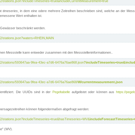
/v2/stations.json?includeTimeseries=true&includeCurrentMeasurement=true
nt
timeseries
, in dem eine odere mehrere Zeitreihen beschrieben sind, welche an der Messs
 gemessene Wert enthalten ist.
te Gewässer beschränkt werden.
i/v2/stations.json?waters=RHEIN,MAIN
nen Messstelle kann entweder zusammen mit den Messstelleninformationen..
i/v2/stations/593647aa-9fea-43ec-a7d6-6476a76ae868.json
?includeTimeseries=true&inclu
i/v2/stations/593647aa-9fea-43ec-a7d6-6476a76ae868/
W/currentmeasurement.json
entifiziert. Die UUIDs sind in der
Pegeltabelle
aufgelistet oder können aus
https://pegel
rhersagezeitreihen können folgendermaßen abgefragt werden:
i/v2/stations.json?includeTimeseries=true&hasTimeseries=WV&
includeForecastTimeseries=
ge" (WV).