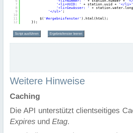
6
'<li>Nummer: '
+ station.number + 
'<
7
'<li>UUID: '
+ station.uuid + 
'</li>
8
'<li>Gewässer: '
+ station.water.lon
9
'</ul>'
;
10
11
$(
'#ergebnisfenster'
).html(html);
12
});
Script ausführen
Ergebnisfenster leeren
Weitere Hinweise
Caching
Die API unterstützt clientseitiges
Expires
und
Etag
.