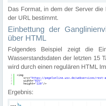
Das Format, in dem der Server die D
der URL bestimmt.
Einbettung der Ganglinienv
über HTML
Folgendes Beispiel zeigt die Ein
Wasserstandsdaten der letzten 15 T
wird durch einen regulären HTML Im
1
<img
2
src=
"
https://pegelonline.wsv.de/webservices/rest-
3
width=
"925"
4
height=
"220"
/>
Ergebnis: