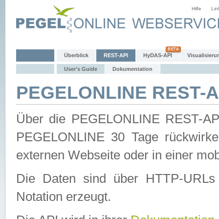
Hilfe
Lin
Überblick
REST-API
HyDAS-API
Visualisieru
User's Guide
Dokumentation
PEGELONLINE REST-AP
Über die PEGELONLINE REST-API 
PEGELONLINE 30 Tage rückwirkend
externen Webseite oder in einer mob
Die Daten sind über HTTP-URLs 
Notation erzeugt.