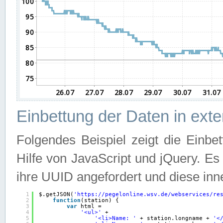
Einbettung der Daten in ext
Folgendes Beispiel zeigt die Einbe
Hilfe von JavaScript und jQuery. E
ihre UUID angefordert und diese inn
1
$.getJSON(
'
https://pegelonline.wsv.de/webservices/re
2
function
(station) {
3
var
html =
4
'<ul>'
+
5
'<li>Name: '
+ station.longname + 
'<