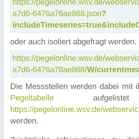
https://pegelonline.wsv.de/webservi
a7d6-6476a76ae868.json
?
includeTimeseries=true&include
oder auch isoliert abgefragt werden.
https://pegelonline.wsv.de/webservi
a7d6-6476a76ae868/
W/currentmea
Die Messstellen werden dabei mit ih
Pegeltabelle
aufgelist
https://pegelonline.wsv.de/webservice
werden.