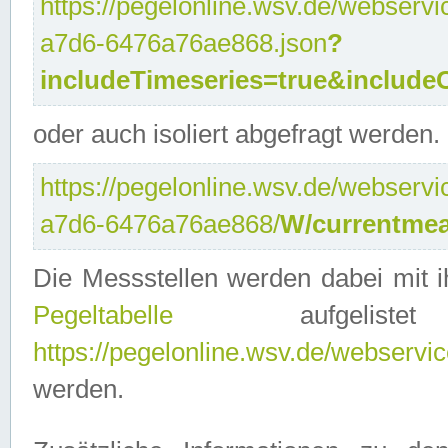
https://pegelonline.wsv.de/webservi
a7d6-6476a76ae868.json
?
includeTimeseries=true&include
oder auch isoliert abgefragt werden.
https://pegelonline.wsv.de/webservi
a7d6-6476a76ae868/
W/currentmea
Die Messstellen werden dabei mit ih
Pegeltabelle
aufgelist
https://pegelonline.wsv.de/webservice
werden.