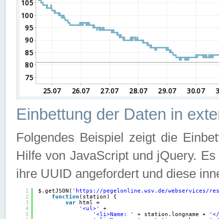
Einbettung der Daten in ext
Folgendes Beispiel zeigt die Einbe
Hilfe von JavaScript und jQuery. E
ihre UUID angefordert und diese inn
1
$.getJSON(
'
https://pegelonline.wsv.de/webservices/re
2
function
(station) {
3
var
html =
4
'<ul>'
+
5
'<li>Name: '
+ station.longname + 
'<