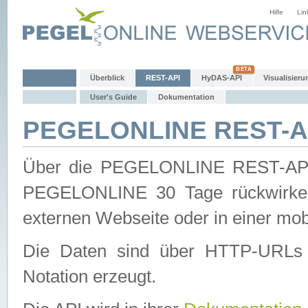
Hilfe
Lin
Überblick
REST-API
HyDAS-API
Visualisieru
User's Guide
Dokumentation
PEGELONLINE REST-AP
Über die PEGELONLINE REST-API 
PEGELONLINE 30 Tage rückwirkend
externen Webseite oder in einer mob
Die Daten sind über HTTP-URLs 
Notation erzeugt.