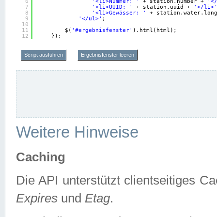
6
'<li>Nummer: '
+ station.number + 
'<
7
'<li>UUID: '
+ station.uuid + 
'</li>
8
'<li>Gewässer: '
+ station.water.lon
9
'</ul>'
;
10
11
$(
'#ergebnisfenster'
).html(html);
12
});
Script ausführen
Ergebnisfenster leeren
Weitere Hinweise
Caching
Die API unterstützt clientseitiges
Expires
und
Etag
.