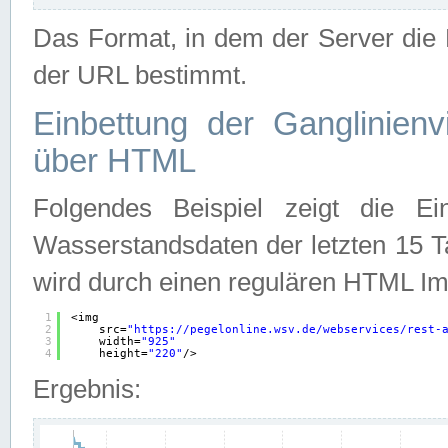
Das Format, in dem der Server die D
der URL bestimmt.
Einbettung der Ganglinienv
über HTML
Folgendes Beispiel zeigt die Ein
Wasserstandsdaten der letzten 15 T
wird durch einen regulären HTML Im
1
<img
2
src=
"
https://pegelonline.wsv.de/webservices/rest-
3
width=
"925"
4
height=
"220"
/>
Ergebnis: