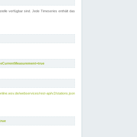
telle verfügbar sind. Jede Timeseries enthält das
deCurrentMeasurement=true
online.wsv.de/webservices/rest-api/v2/stations.json
true