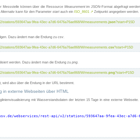
er Messstelle können über die Ressource
Measurement
im JSON-Format abgefragt werden.
 Alternativ kann für den Parameter
start
auch ein
ISO_8601
↗
Zeitpunkt angegeben werden.
pi/v2/stations/593647aa-9fea-43ec-a7d6-6476a76ae868/W/measurements.
json
?start=P15D
folgen. Dazu ändert man die Endung zu
csv
.
pi/v2/stations/593647aa-9fea-43ec-a7d6-6476a76ae868/W/measurements.
csv
?start=P15D
isiert werden. Dazu ändert man die Endung zu
png
.
pi/v2/stations/593647aa-9fea-43ec-a7d6-6476a76ae868/W/measurements.
png
?start=P15D
t, wird also über die Endung in der URL bestimmt.
ung in externe Webseiten über HTML
nglinienvisualisierung mit Wasserstandsdaten der letzten 15 Tage in eine externe Webseite
wsv.de/webservices/rest-api/v2/stations/593647aa-9fea-43ec-a7d6-