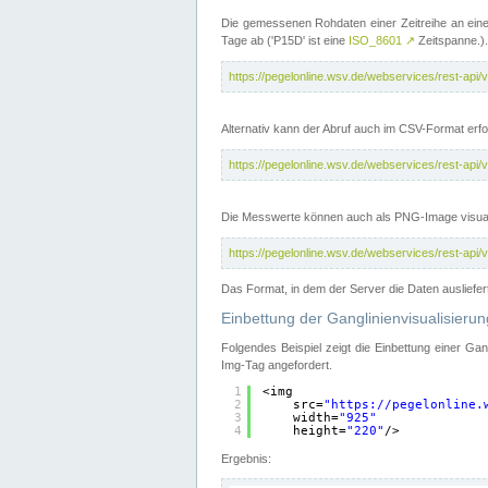
Die gemessenen Rohdaten einer Zeitreihe an ein
Tage ab ('P15D' ist eine
ISO_8601
↗
Zeitspanne.).
https://pegelonline.wsv.de/webservices/rest-a
Alternativ kann der Abruf auch im CSV-Format er
https://pegelonline.wsv.de/webservices/rest-a
Die Messwerte können auch als PNG-Image visual
https://pegelonline.wsv.de/webservices/rest-a
Das Format, in dem der Server die Daten ausliefer
Einbettung der Ganglinienvisualisier
Folgendes Beispiel zeigt die Einbettung einer Ga
Img-Tag angefordert.
1
<img
2
src=
"
https://pegelonline.
3
width=
"925"
4
height=
"220"
/>
Ergebnis: