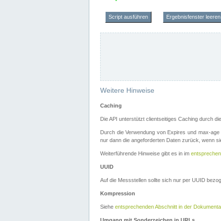
Script ausführen
Ergebnisfenster leeren
Weitere Hinweise
Caching
Die API unterstützt clientseitiges Caching durch 
Durch die Verwendung von Expires und max-age i
nur dann die angeforderten Daten zurück, wenn sie
Weiterführende Hinweise gibt es in im
entsprechen
UUID
Auf die Messstellen sollte sich nur per UUID bez
Kompression
Siehe
entsprechenden Abschnitt in der Dokumenta
Umgang mit Sonderzeichen in URLs