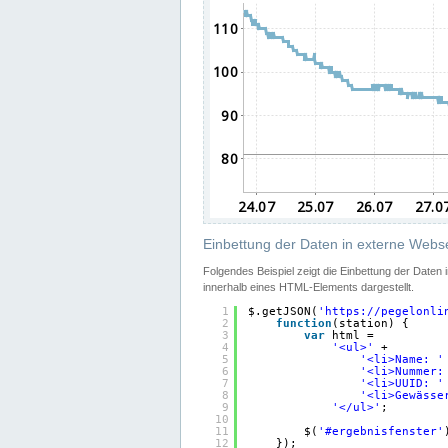
Einbettung der Daten in externe Webse
Folgendes Beispiel zeigt die Einbettung der Daten
innerhalb eines HTML-Elements dargestellt.
1
$.getJSON(
'
https://pegelonli
2
function
(station) {
3
var
html =
4
'<ul>'
+
5
'<li>Name: '
6
'<li>Nummer:
7
'<li>UUID: '
8
'<li>Gewässe
9
'</ul>'
;
10
11
$(
'#ergebnisfenster'
12
});