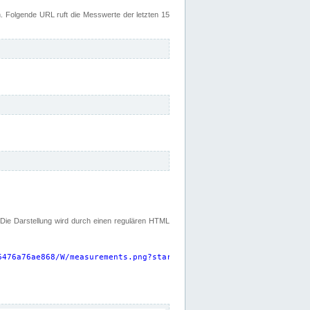
 Folgende URL ruft die Messwerte der letzten 15
. Die Darstellung wird durch einen regulären HTML
6476a76ae868/W/measurements.png?start=P15D&width=925&height=220
"