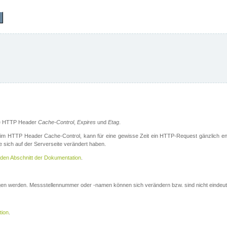
die HTTP Header
Cache-Control
,
Expires
und
Etag
.
m HTTP Header Cache-Control, kann für eine gewisse Zeit ein HTTP-Request gänzlich ent
 sich auf der Serverseite verändert haben.
den Abschnitt der Dokumentation
.
ogen werden. Messstellennummer oder -namen können sich verändern bzw. sind nicht eindeut
tion
.