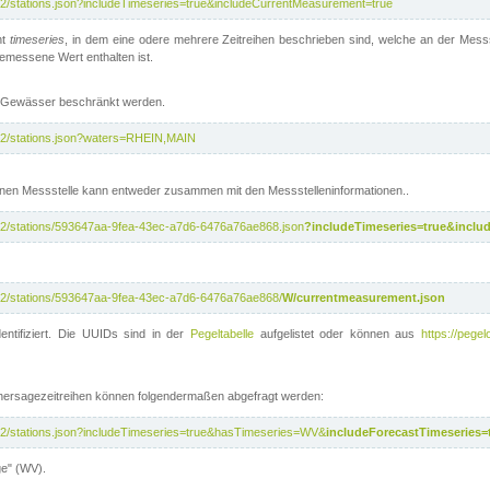
/v2/stations.json?includeTimeseries=true&includeCurrentMeasurement=true
nt
timeseries
, in dem eine odere mehrere Zeitreihen beschrieben sind, welche an der Messs
 gemessene Wert enthalten ist.
te Gewässer beschränkt werden.
i/v2/stations.json?waters=RHEIN,MAIN
nen Messstelle kann entweder zusammen mit den Messstelleninformationen..
i/v2/stations/593647aa-9fea-43ec-a7d6-6476a76ae868.json
?includeTimeseries=true&inclu
i/v2/stations/593647aa-9fea-43ec-a7d6-6476a76ae868/
W/currentmeasurement.json
entifiziert. Die UUIDs sind in der
Pegeltabelle
aufgelistet oder können aus
https://pegel
rhersagezeitreihen können folgendermaßen abgefragt werden:
i/v2/stations.json?includeTimeseries=true&hasTimeseries=WV&
includeForecastTimeseries=
ge" (WV).