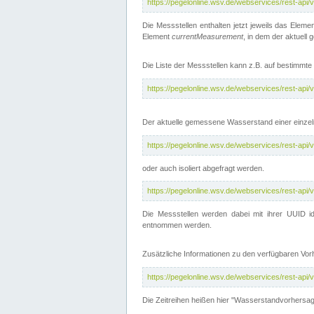
https://pegelonline.wsv.de/webservices/rest-api
Die Messstellen enthalten jetzt jeweils das Eleme
Element
currentMeasurement
, in dem der aktuell
Die Liste der Messstellen kann z.B. auf bestimm
https://pegelonline.wsv.de/webservices/rest-ap
Der aktuelle gemessene Wasserstand einer einzel
https://pegelonline.wsv.de/webservices/rest-ap
oder auch isoliert abgefragt werden.
https://pegelonline.wsv.de/webservices/rest-ap
Die Messstellen werden dabei mit ihrer UUID id
entnommen werden.
Zusätzliche Informationen zu den verfügbaren Vo
https://pegelonline.wsv.de/webservices/rest-ap
Die Zeitreihen heißen hier "Wasserstandvorhersa