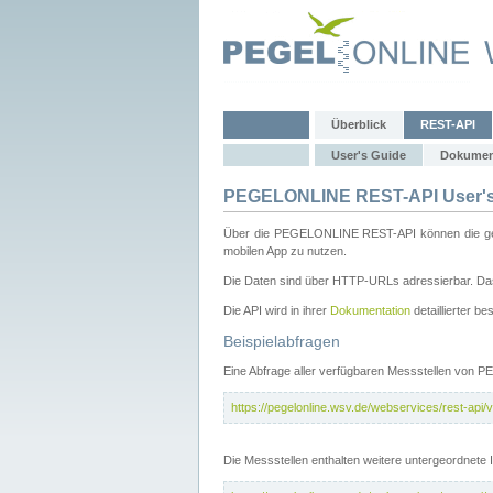
Überblick
REST-API
User's Guide
Dokumen
PEGELONLINE REST-API User's
Über die PEGELONLINE REST-API können die gewä
mobilen App zu nutzen.
Die Daten sind über HTTP-URLs adressierbar. Das
Die API wird in ihrer
Dokumentation
detaillierter be
Beispielabfragen
Eine Abfrage aller verfügbaren Messstellen von 
https://pegelonline.wsv.de/webservices/rest-api/v
Die Messstellen enthalten weitere untergeordnet