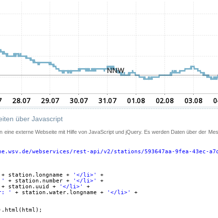
iten über Javascript
 in eine externe Webseite mit Hilfe von JavaScript und jQuery. Es werden Daten über der Me
ne.wsv.de/webservices/rest-api/v2/stations/593647aa-9fea-43ec-a7
+ station.longname + 
'</li>'
+
 '
+ station.number + 
'</li>'
+
+ station.uuid + 
'</li>'
+
r: '
+ station.water.longname + 
'</li>'
+
).html(html);