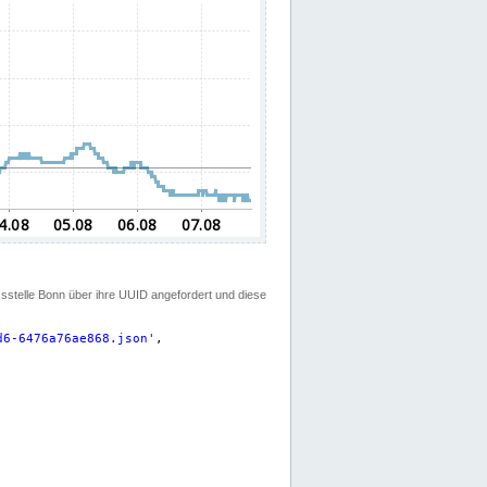
ssstelle Bonn über ihre UUID angefordert und diese
d6-6476a76ae868.json
'
,