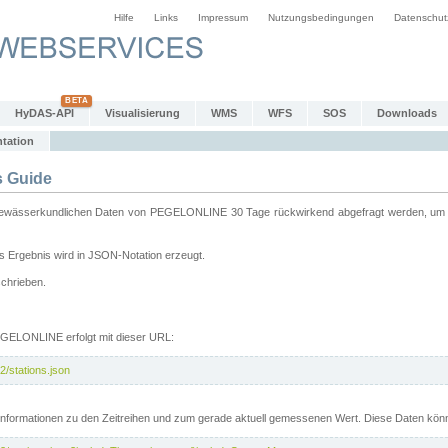
Hilfe
Links
Impressum
Nutzungsbedingungen
Datenschut
HyDAS-API
Visualisierung
WMS
WFS
SOS
Downloads
tation
 Guide
sserkundlichen Daten von PEGELONLINE 30 Tage rückwirkend abgefragt werden, um sie 
 Ergebnis wird in JSON-Notation erzeugt.
schrieben.
PEGELONLINE erfolgt mit dieser URL:
2/stations.json
e Informationen zu den Zeitreihen und zum gerade aktuell gemessenen Wert. Diese Daten kö