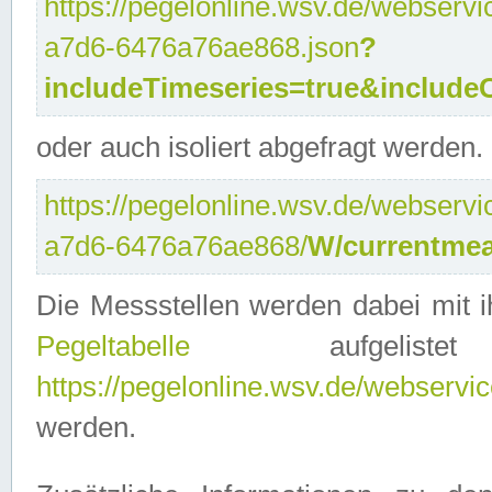
https://pegelonline.wsv.de/webservi
a7d6-6476a76ae868.json
?
includeTimeseries=true&include
oder auch isoliert abgefragt werden.
https://pegelonline.wsv.de/webservi
a7d6-6476a76ae868/
W/currentmea
Die Messstellen werden dabei mit ih
Pegeltabelle
aufgelist
https://pegelonline.wsv.de/webservice
werden.