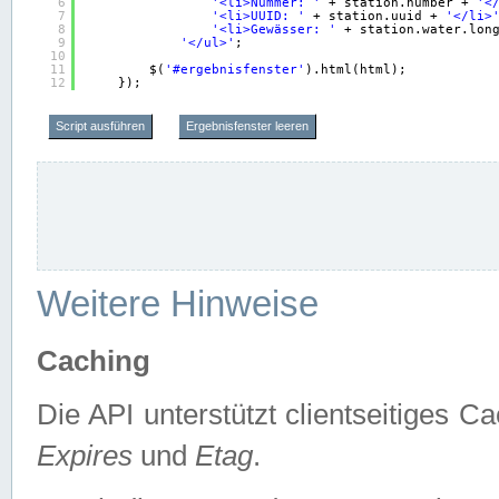
6
'<li>Nummer: '
+ station.number + 
'<
7
'<li>UUID: '
+ station.uuid + 
'</li>
8
'<li>Gewässer: '
+ station.water.lon
9
'</ul>'
;
10
11
$(
'#ergebnisfenster'
).html(html);
12
});
Script ausführen
Ergebnisfenster leeren
Weitere Hinweise
Caching
Die API unterstützt clientseitiges
Expires
und
Etag
.