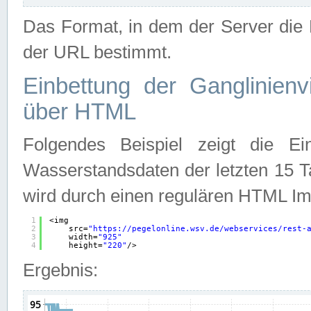
Das Format, in dem der Server die D
der URL bestimmt.
Einbettung der Ganglinienv
über HTML
Folgendes Beispiel zeigt die Ein
Wasserstandsdaten der letzten 15 T
wird durch einen regulären HTML Im
1
<img
2
src=
"
https://pegelonline.wsv.de/webservices/rest-
3
width=
"925"
4
height=
"220"
/>
Ergebnis: