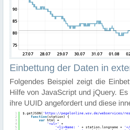
Einbettung der Daten in ext
Folgendes Beispiel zeigt die Einbe
Hilfe von JavaScript und jQuery. E
ihre UUID angefordert und diese inn
1
$.getJSON(
'
https://pegelonline.wsv.de/webservices/re
2
function
(station) {
3
var
html =
4
'<ul>'
+
5
'<li>Name: '
+ station.longname + 
'<