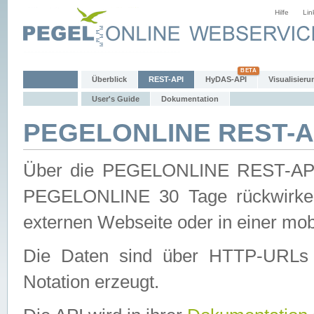
Hilfe
Lin
Überblick
REST-API
HyDAS-API
Visualisieru
User's Guide
Dokumentation
PEGELONLINE REST-AP
Über die PEGELONLINE REST-API 
PEGELONLINE 30 Tage rückwirkend
externen Webseite oder in einer mob
Die Daten sind über HTTP-URLs 
Notation erzeugt.