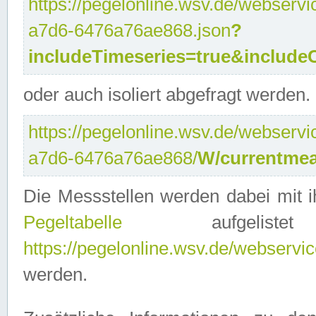
https://pegelonline.wsv.de/webservi
a7d6-6476a76ae868.json
?
includeTimeseries=true&include
oder auch isoliert abgefragt werden.
https://pegelonline.wsv.de/webservi
a7d6-6476a76ae868/
W/currentmea
Die Messstellen werden dabei mit ih
Pegeltabelle
aufgelist
https://pegelonline.wsv.de/webservice
werden.