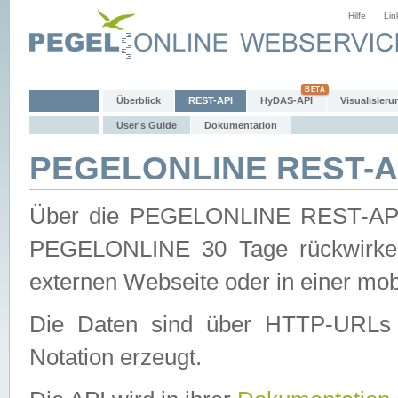
Hilfe
Lin
Überblick
REST-API
HyDAS-API
Visualisieru
User's Guide
Dokumentation
PEGELONLINE REST-AP
Über die PEGELONLINE REST-API 
PEGELONLINE 30 Tage rückwirkend
externen Webseite oder in einer mob
Die Daten sind über HTTP-URLs 
Notation erzeugt.