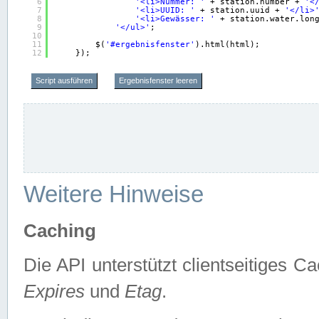
6
'<li>Nummer: '
+ station.number + 
'<
7
'<li>UUID: '
+ station.uuid + 
'</li>
8
'<li>Gewässer: '
+ station.water.lon
9
'</ul>'
;
10
11
$(
'#ergebnisfenster'
).html(html);
12
});
Script ausführen
Ergebnisfenster leeren
Weitere Hinweise
Caching
Die API unterstützt clientseitiges
Expires
und
Etag
.