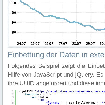
Einbettung der Daten in ext
Folgendes Beispiel zeigt die Einbe
Hilfe von JavaScript und jQuery. E
ihre UUID angefordert und diese inn
1
$.getJSON(
'
https://pegelonline.wsv.de/webservices/re
2
function
(station) {
3
var
html =
4
'<ul>'
+
5
'<li>Name: '
+ station.longname + 
'<