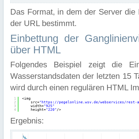
Das Format, in dem der Server die D
der URL bestimmt.
Einbettung der Ganglinienv
über HTML
Folgendes Beispiel zeigt die Ein
Wasserstandsdaten der letzten 15 T
wird durch einen regulären HTML Im
1
<img
2
src=
"
https://pegelonline.wsv.de/webservices/rest-
3
width=
"925"
4
height=
"220"
/>
Ergebnis: