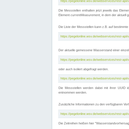
https://pegelonline.wsv.de/webservices/rest-api
Die Messstellen enthalten jetzt jeweils das Eleme
Element
currentMeasurement
, in dem der aktuell
Die Liste der Messstellen kann z.B. auf bestimm
https://pegelonline.wsv.de/webservices/rest-ap
Der aktuelle gemessene Wasserstand einer einzel
https://pegelonline.wsv.de/webservices/rest-ap
oder auch isoliert abgefragt werden.
https://pegelonline.wsv.de/webservices/rest-ap
Die Messstellen werden dabei mit ihrer UUID id
entnommen werden.
Zusätzliche Informationen zu den verfügbaren Vo
https://pegelonline.wsv.de/webservices/rest-ap
Die Zeitreihen heißen hier "Wasserstandvorhersa