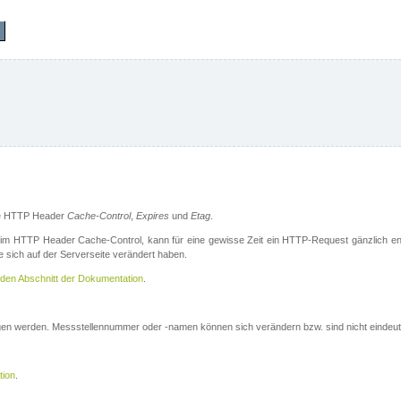
die HTTP Header
Cache-Control
,
Expires
und
Etag
.
m HTTP Header Cache-Control, kann für eine gewisse Zeit ein HTTP-Request gänzlich ent
 sich auf der Serverseite verändert haben.
den Abschnitt der Dokumentation
.
ogen werden. Messstellennummer oder -namen können sich verändern bzw. sind nicht eindeut
tion
.