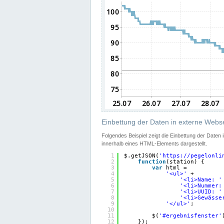
Einbettung der Daten in externe Webse
Folgendes Beispiel zeigt die Einbettung der Daten
innerhalb eines HTML-Elements dargestellt.
1
$.getJSON(
'
https://pegelonli
2
function
(station) {
3
var
html =
4
'<ul>'
+
5
'<li>Name: '
6
'<li>Nummer:
7
'<li>UUID: '
8
'<li>Gewässe
9
'</ul>'
;
10
11
$(
'#ergebnisfenster'
12
});