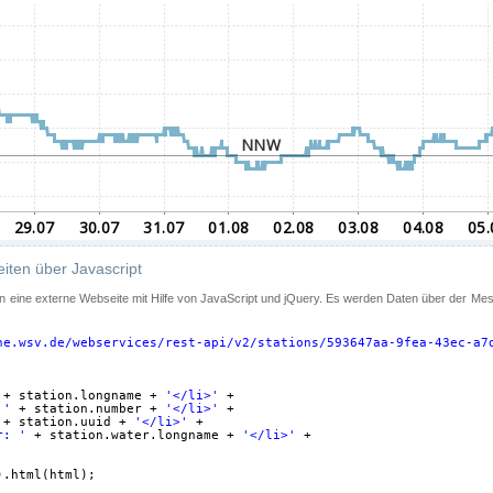
iten über Javascript
 in eine externe Webseite mit Hilfe von JavaScript und jQuery. Es werden Daten über der Me
ne.wsv.de/webservices/rest-api/v2/stations/593647aa-9fea-43ec-a7
+ station.longname + 
'</li>'
+
 '
+ station.number + 
'</li>'
+
+ station.uuid + 
'</li>'
+
r: '
+ station.water.longname + 
'</li>'
+
).html(html);