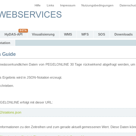
Hilfe
Links
Impressum
Nutzungsbedingungen
Datenschut
HyDAS-API
Visualisierung
WMS
WFS
SOS
Downloads
tation
 Guide
sserkundlichen Daten von PEGELONLINE 30 Tage rückwirkend abgefragt werden, um sie 
 Ergebnis wird in JSON-Notation erzeugt.
schrieben.
PEGELONLINE erfolgt mit dieser URL:
2/stations.json
e Informationen zu den Zeitreihen und zum gerade aktuell gemessenen Wert. Diese Daten kö