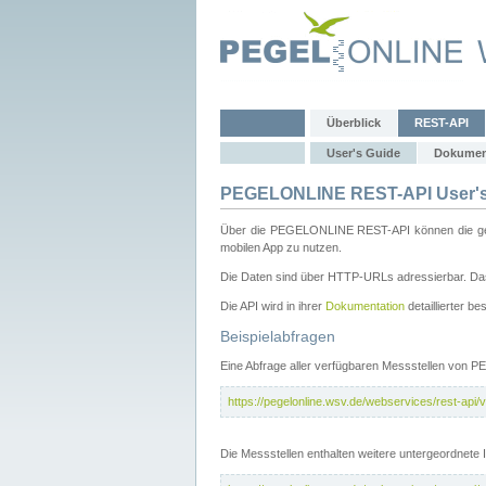
Überblick
REST-API
User's Guide
Dokumen
PEGELONLINE REST-API User's
Über die PEGELONLINE REST-API können die gewä
mobilen App zu nutzen.
Die Daten sind über HTTP-URLs adressierbar. Das
Die API wird in ihrer
Dokumentation
detaillierter be
Beispielabfragen
Eine Abfrage aller verfügbaren Messstellen von 
https://pegelonline.wsv.de/webservices/rest-api/v
Die Messstellen enthalten weitere untergeordnet