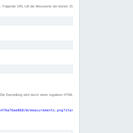
 Folgende URL ruft die Messwerte der letzten 15
. Die Darstellung wird durch einen regulären HTML
6476a76ae868/W/measurements.png?start=P15D&width=925&height=220
"