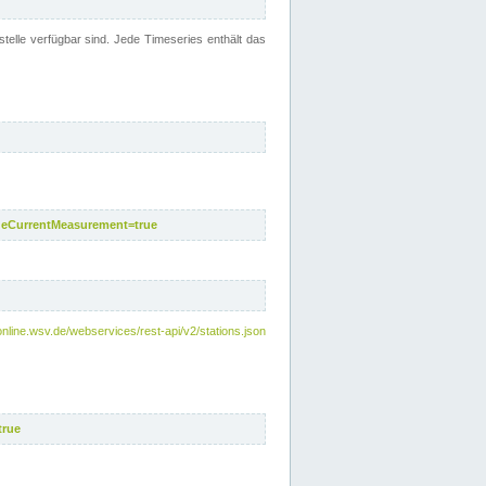
telle verfügbar sind. Jede Timeseries enthält das
deCurrentMeasurement=true
online.wsv.de/webservices/rest-api/v2/stations.json
true