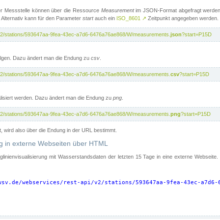
er Messstelle können über die Ressource
Measurement
im JSON-Format abgefragt werden.
 Alternativ kann für den Parameter
start
auch ein
ISO_8601
↗
Zeitpunkt angegeben werden.
pi/v2/stations/593647aa-9fea-43ec-a7d6-6476a76ae868/W/measurements.
json
?start=P15D
folgen. Dazu ändert man die Endung zu
csv
.
pi/v2/stations/593647aa-9fea-43ec-a7d6-6476a76ae868/W/measurements.
csv
?start=P15D
isiert werden. Dazu ändert man die Endung zu
png
.
pi/v2/stations/593647aa-9fea-43ec-a7d6-6476a76ae868/W/measurements.
png
?start=P15D
t, wird also über die Endung in der URL bestimmt.
ung in externe Webseiten über HTML
nglinienvisualisierung mit Wasserstandsdaten der letzten 15 Tage in eine externe Webseite
wsv.de/webservices/rest-api/v2/stations/593647aa-9fea-43ec-a7d6-