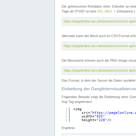
Die gemessenen Rohdaten einer Zeitreihe an ein
Tage ab ('P15D' ist eine
ISO_8601
↗
Zeitspanne.).
https://pegelonline.wsv.de/webservices/rest-a
Alternativ kann der Abruf auch im CSV-Format er
https://pegelonline.wsv.de/webservices/rest-a
Die Messwerte können auch als PNG-Image visual
https://pegelonline.wsv.de/webservices/rest-a
Das Format, in dem der Server die Daten ausliefer
Einbettung der Ganglinienvisualisier
Folgendes Beispiel zeigt die Einbettung einer Ga
Img-Tag angefordert.
1
<img
2
src=
"
https://pegelonline.
3
width=
"925"
4
height=
"220"
/>
Ergebnis: