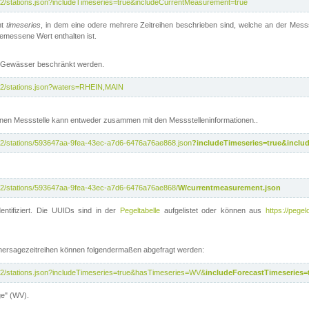
/v2/stations.json?includeTimeseries=true&includeCurrentMeasurement=true
nt
timeseries
, in dem eine odere mehrere Zeitreihen beschrieben sind, welche an der Messs
 gemessene Wert enthalten ist.
te Gewässer beschränkt werden.
i/v2/stations.json?waters=RHEIN,MAIN
nen Messstelle kann entweder zusammen mit den Messstelleninformationen..
i/v2/stations/593647aa-9fea-43ec-a7d6-6476a76ae868.json
?includeTimeseries=true&inclu
i/v2/stations/593647aa-9fea-43ec-a7d6-6476a76ae868/
W/currentmeasurement.json
entifiziert. Die UUIDs sind in der
Pegeltabelle
aufgelistet oder können aus
https://pegel
rhersagezeitreihen können folgendermaßen abgefragt werden:
i/v2/stations.json?includeTimeseries=true&hasTimeseries=WV&
includeForecastTimeseries=
ge" (WV).