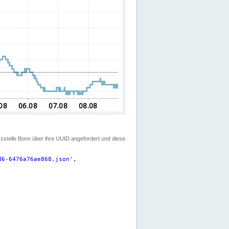
ssstelle Bonn über ihre UUID angefordert und diese
d6-6476a76ae868.json
'
,