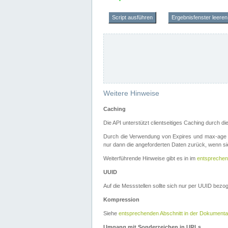
Script ausführen
Ergebnisfenster leeren
Weitere Hinweise
Caching
Die API unterstützt clientseitiges Caching durch 
Durch die Verwendung von Expires und max-age i
nur dann die angeforderten Daten zurück, wenn sie
Weiterführende Hinweise gibt es in im
entsprechen
UUID
Auf die Messstellen sollte sich nur per UUID bez
Kompression
Siehe
entsprechenden Abschnitt in der Dokumenta
Umgang mit Sonderzeichen in URLs