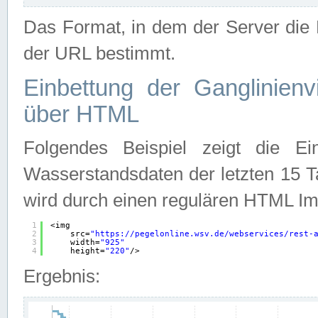
Das Format, in dem der Server die D
der URL bestimmt.
Einbettung der Ganglinienv
über HTML
Folgendes Beispiel zeigt die Ein
Wasserstandsdaten der letzten 15 T
wird durch einen regulären HTML Im
1
<img
2
src=
"
https://pegelonline.wsv.de/webservices/rest-
3
width=
"925"
4
height=
"220"
/>
Ergebnis: