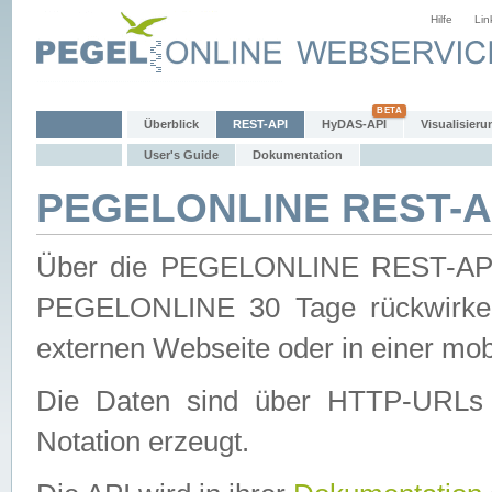
Hilfe
Lin
Überblick
REST-API
HyDAS-API
Visualisieru
User's Guide
Dokumentation
PEGELONLINE REST-AP
Über die PEGELONLINE REST-API 
PEGELONLINE 30 Tage rückwirkend
externen Webseite oder in einer mob
Die Daten sind über HTTP-URLs 
Notation erzeugt.