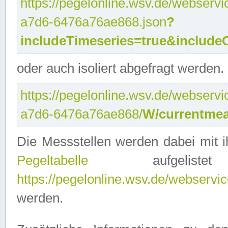
https://pegelonline.wsv.de/webservi
a7d6-6476a76ae868.json
?
includeTimeseries=true&include
oder auch isoliert abgefragt werden.
https://pegelonline.wsv.de/webservi
a7d6-6476a76ae868/
W/currentmea
Die Messstellen werden dabei mit ih
Pegeltabelle
aufgelist
https://pegelonline.wsv.de/webservice
werden.