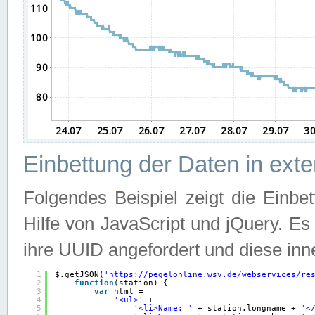
Einbettung der Daten in ext
Folgendes Beispiel zeigt die Einbe
Hilfe von JavaScript und jQuery. E
ihre UUID angefordert und diese inn
1
$.getJSON(
'
https://pegelonline.wsv.de/webservices/re
2
function
(station) {
3
var
html =
4
'<ul>'
+
5
'<li>Name: '
+ station.longname + 
'<