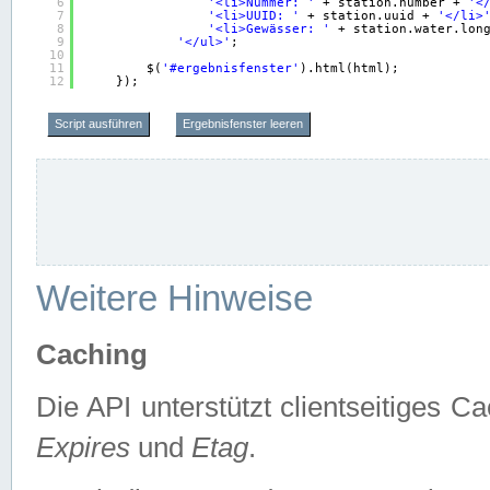
6
'<li>Nummer: '
+ station.number + 
'<
7
'<li>UUID: '
+ station.uuid + 
'</li>
8
'<li>Gewässer: '
+ station.water.lon
9
'</ul>'
;
10
11
$(
'#ergebnisfenster'
).html(html);
12
});
Script ausführen
Ergebnisfenster leeren
Weitere Hinweise
Caching
Die API unterstützt clientseitiges
Expires
und
Etag
.