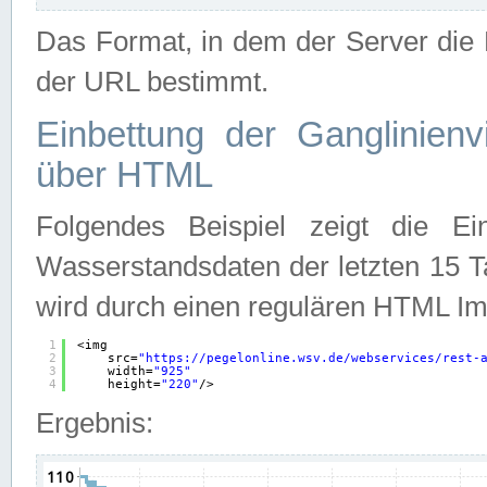
Das Format, in dem der Server die D
der URL bestimmt.
Einbettung der Ganglinienv
über HTML
Folgendes Beispiel zeigt die Ein
Wasserstandsdaten der letzten 15 T
wird durch einen regulären HTML Im
1
<img
2
src=
"
https://pegelonline.wsv.de/webservices/rest-
3
width=
"925"
4
height=
"220"
/>
Ergebnis: