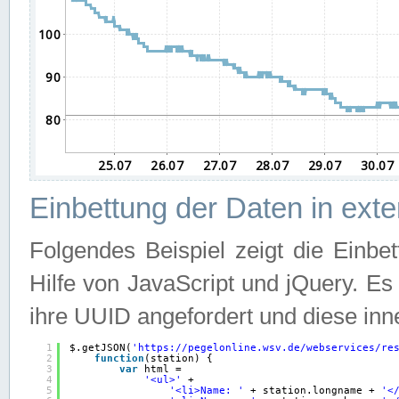
Einbettung der Daten in ext
Folgendes Beispiel zeigt die Einbe
Hilfe von JavaScript und jQuery. E
ihre UUID angefordert und diese inn
1
$.getJSON(
'
https://pegelonline.wsv.de/webservices/re
2
function
(station) {
3
var
html =
4
'<ul>'
+
5
'<li>Name: '
+ station.longname + 
'<