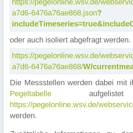
https://pegelonline.wsv.de/webservi
a7d6-6476a76ae868.json
?
includeTimeseries=true&include
oder auch isoliert abgefragt werden.
https://pegelonline.wsv.de/webservi
a7d6-6476a76ae868/
W/currentmea
Die Messstellen werden dabei mit ih
Pegeltabelle
aufgelist
https://pegelonline.wsv.de/webservice
werden.