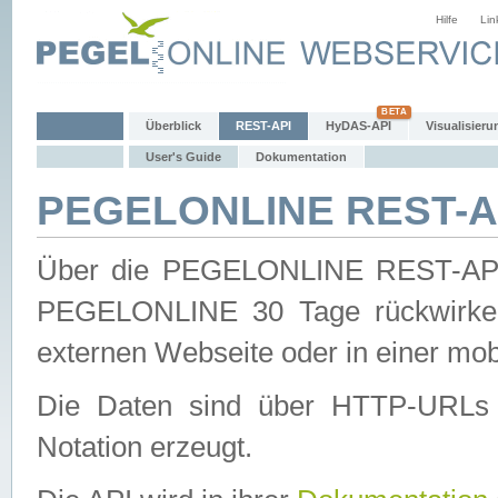
Hilfe
Lin
Überblick
REST-API
HyDAS-API
Visualisieru
User's Guide
Dokumentation
PEGELONLINE REST-AP
Über die PEGELONLINE REST-API 
PEGELONLINE 30 Tage rückwirkend
externen Webseite oder in einer mob
Die Daten sind über HTTP-URLs 
Notation erzeugt.