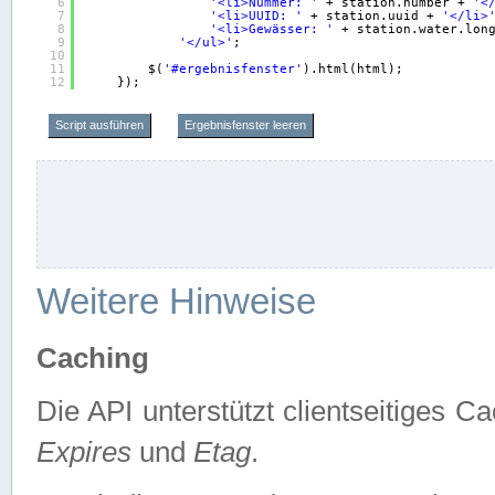
6
'<li>Nummer: '
+ station.number + 
'<
7
'<li>UUID: '
+ station.uuid + 
'</li>
8
'<li>Gewässer: '
+ station.water.lon
9
'</ul>'
;
10
11
$(
'#ergebnisfenster'
).html(html);
12
});
Script ausführen
Ergebnisfenster leeren
Weitere Hinweise
Caching
Die API unterstützt clientseitiges
Expires
und
Etag
.