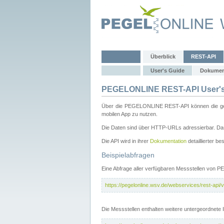
Überblick
REST-API
User's Guide
Dokumen
PEGELONLINE REST-API User's
Über die PEGELONLINE REST-API können die gewä
mobilen App zu nutzen.
Die Daten sind über HTTP-URLs adressierbar. Das
Die API wird in ihrer
Dokumentation
detaillierter be
Beispielabfragen
Eine Abfrage aller verfügbaren Messstellen von 
https://pegelonline.wsv.de/webservices/rest-api/v
Die Messstellen enthalten weitere untergeordnet