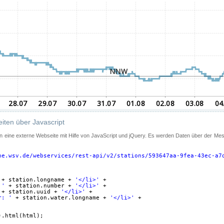
iten über Javascript
 in eine externe Webseite mit Hilfe von JavaScript und jQuery. Es werden Daten über der Me
ne.wsv.de/webservices/rest-api/v2/stations/593647aa-9fea-43ec-a7
+ station.longname + 
'</li>'
+
 '
+ station.number + 
'</li>'
+
+ station.uuid + 
'</li>'
+
r: '
+ station.water.longname + 
'</li>'
+
).html(html);