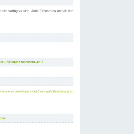
telle verfügbar sind. Jede Timeseries enthält das
deCurrentMeasurement=true
online.wsv.de/webservices/rest-api/v2/stations.json
true