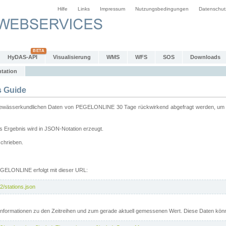
Hilfe
Links
Impressum
Nutzungsbedingungen
Datenschut
HyDAS-API
Visualisierung
WMS
WFS
SOS
Downloads
tation
 Guide
sserkundlichen Daten von PEGELONLINE 30 Tage rückwirkend abgefragt werden, um sie 
 Ergebnis wird in JSON-Notation erzeugt.
schrieben.
PEGELONLINE erfolgt mit dieser URL:
2/stations.json
e Informationen zu den Zeitreihen und zum gerade aktuell gemessenen Wert. Diese Daten kö