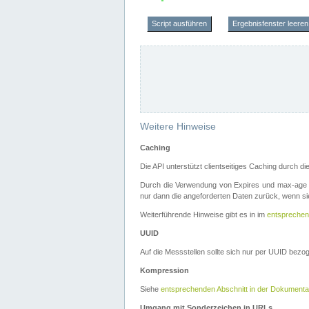
Script ausführen
Ergebnisfenster leeren
Weitere Hinweise
Caching
Die API unterstützt clientseitiges Caching durch 
Durch die Verwendung von Expires und max-age i
nur dann die angeforderten Daten zurück, wenn sie
Weiterführende Hinweise gibt es in im
entsprechen
UUID
Auf die Messstellen sollte sich nur per UUID bez
Kompression
Siehe
entsprechenden Abschnitt in der Dokumenta
Umgang mit Sonderzeichen in URLs