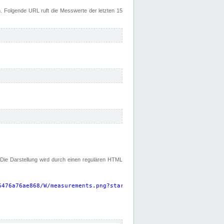
 Folgende URL ruft die Messwerte der letzten 15
. Die Darstellung wird durch einen regulären HTML
6476a76ae868/W/measurements.png?start=P15D&width=925&height=220
"