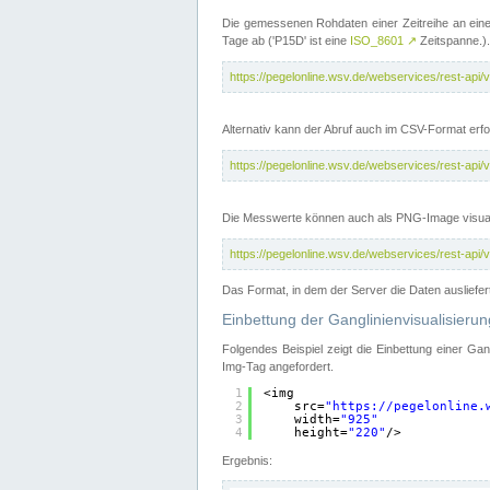
Die gemessenen Rohdaten einer Zeitreihe an ein
Tage ab ('P15D' ist eine
ISO_8601
↗
Zeitspanne.).
https://pegelonline.wsv.de/webservices/rest-a
Alternativ kann der Abruf auch im CSV-Format er
https://pegelonline.wsv.de/webservices/rest-a
Die Messwerte können auch als PNG-Image visual
https://pegelonline.wsv.de/webservices/rest-a
Das Format, in dem der Server die Daten ausliefer
Einbettung der Ganglinienvisualisier
Folgendes Beispiel zeigt die Einbettung einer Ga
Img-Tag angefordert.
1
<img
2
src=
"
https://pegelonline.
3
width=
"925"
4
height=
"220"
/>
Ergebnis: