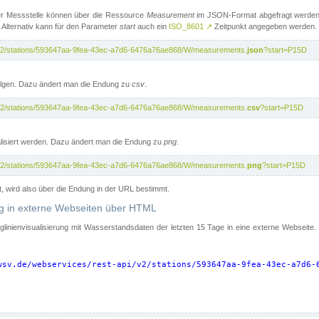
er Messstelle können über die Ressource
Measurement
im JSON-Format abgefragt werden.
 Alternativ kann für den Parameter
start
auch ein
ISO_8601
↗
Zeitpunkt angegeben werden.
pi/v2/stations/593647aa-9fea-43ec-a7d6-6476a76ae868/W/measurements.
json
?start=P15D
folgen. Dazu ändert man die Endung zu
csv
.
pi/v2/stations/593647aa-9fea-43ec-a7d6-6476a76ae868/W/measurements.
csv
?start=P15D
isiert werden. Dazu ändert man die Endung zu
png
.
pi/v2/stations/593647aa-9fea-43ec-a7d6-6476a76ae868/W/measurements.
png
?start=P15D
t, wird also über die Endung in der URL bestimmt.
ung in externe Webseiten über HTML
nglinienvisualisierung mit Wasserstandsdaten der letzten 15 Tage in eine externe Webseite
wsv.de/webservices/rest-api/v2/stations/593647aa-9fea-43ec-a7d6-