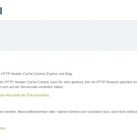
die HTTP Header
Cache-Control
,
Expires
und
Etag
.
m HTTP Header Cache-Control, kann für eine gewisse Zeit ein HTTP-Request gänzlich ent
 sich auf der Serverseite verändert haben.
den Abschnitt der Dokumentation
.
ogen werden. Messstellennummer oder -namen können sich verändern bzw. sind nicht eindeut
tion
.