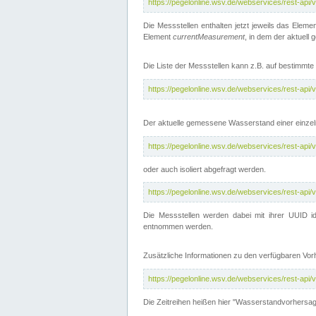
https://pegelonline.wsv.de/webservices/rest-api
Die Messstellen enthalten jetzt jeweils das Eleme
Element
currentMeasurement
, in dem der aktuell
Die Liste der Messstellen kann z.B. auf bestimm
https://pegelonline.wsv.de/webservices/rest-ap
Der aktuelle gemessene Wasserstand einer einzel
https://pegelonline.wsv.de/webservices/rest-ap
oder auch isoliert abgefragt werden.
https://pegelonline.wsv.de/webservices/rest-ap
Die Messstellen werden dabei mit ihrer UUID id
entnommen werden.
Zusätzliche Informationen zu den verfügbaren Vo
https://pegelonline.wsv.de/webservices/rest-ap
Die Zeitreihen heißen hier "Wasserstandvorhersa