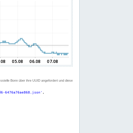
ssstelle Bonn über ihre UUID angefordert und diese
d6-6476a76ae868.json
'
,