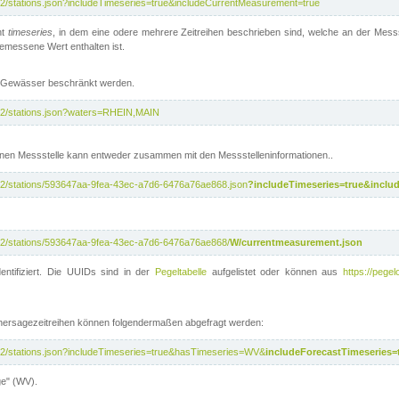
/v2/stations.json?includeTimeseries=true&includeCurrentMeasurement=true
nt
timeseries
, in dem eine odere mehrere Zeitreihen beschrieben sind, welche an der Messs
 gemessene Wert enthalten ist.
te Gewässer beschränkt werden.
i/v2/stations.json?waters=RHEIN,MAIN
nen Messstelle kann entweder zusammen mit den Messstelleninformationen..
i/v2/stations/593647aa-9fea-43ec-a7d6-6476a76ae868.json
?includeTimeseries=true&inclu
i/v2/stations/593647aa-9fea-43ec-a7d6-6476a76ae868/
W/currentmeasurement.json
entifiziert. Die UUIDs sind in der
Pegeltabelle
aufgelistet oder können aus
https://pegel
rhersagezeitreihen können folgendermaßen abgefragt werden:
i/v2/stations.json?includeTimeseries=true&hasTimeseries=WV&
includeForecastTimeseries=
ge" (WV).