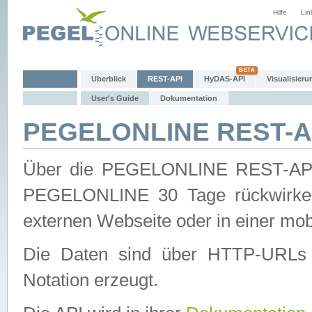
Hilfe
Lin
Überblick
REST-API
HyDAS-API
Visualisieru
User's Guide
Dokumentation
PEGELONLINE REST-AP
Über die PEGELONLINE REST-API 
PEGELONLINE 30 Tage rückwirkend
externen Webseite oder in einer mob
Die Daten sind über HTTP-URLs 
Notation erzeugt.