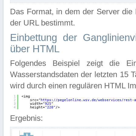
Das Format, in dem der Server die D
der URL bestimmt.
Einbettung der Ganglinienv
über HTML
Folgendes Beispiel zeigt die Ein
Wasserstandsdaten der letzten 15 T
wird durch einen regulären HTML Im
1
<img
2
src=
"
https://pegelonline.wsv.de/webservices/rest-
3
width=
"925"
4
height=
"220"
/>
Ergebnis: