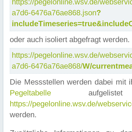
https://pegelonline.wsv.de/webservi
a7d6-6476a76ae868.json
?
includeTimeseries=true&include
oder auch isoliert abgefragt werden.
https://pegelonline.wsv.de/webservi
a7d6-6476a76ae868/
W/currentmea
Die Messstellen werden dabei mit ih
Pegeltabelle
aufgelist
https://pegelonline.wsv.de/webservice
werden.