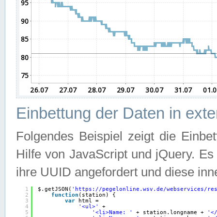
Einbettung der Daten in ext
Folgendes Beispiel zeigt die Einbe
Hilfe von JavaScript und jQuery. E
ihre UUID angefordert und diese inn
1
$.getJSON(
'
https://pegelonline.wsv.de/webservices/re
2
function
(station) {
3
var
html =
4
'<ul>'
+
5
'<li>Name: '
+ station.longname + 
'<