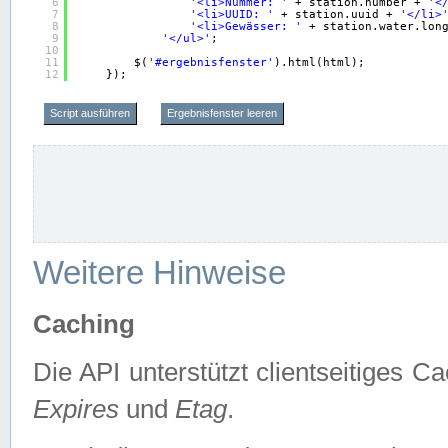
6
'<li>Nummer: '
+ station.number + 
'<
7
'<li>UUID: '
+ station.uuid + 
'</li>
8
'<li>Gewässer: '
+ station.water.lon
9
'</ul>'
;
10
11
$(
'#ergebnisfenster'
).html(html);
12
});
Script ausführen
Ergebnisfenster leeren
Weitere Hinweise
Caching
Die API unterstützt clientseitiges
Expires
und
Etag
.