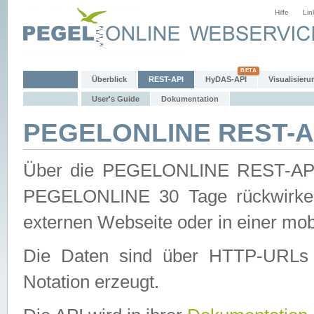
Hilfe
Lin
Überblick
REST-API
HyDAS-API
Visualisieru
User's Guide
Dokumentation
PEGELONLINE REST-AP
Über die PEGELONLINE REST-API 
PEGELONLINE 30 Tage rückwirkend
externen Webseite oder in einer mob
Die Daten sind über HTTP-URLs 
Notation erzeugt.