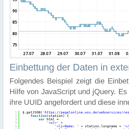
Einbettung der Daten in ext
Folgendes Beispiel zeigt die Einbe
Hilfe von JavaScript und jQuery. E
ihre UUID angefordert und diese inn
1
$.getJSON(
'
https://pegelonline.wsv.de/webservices/re
2
function
(station) {
3
var
html =
4
'<ul>'
+
5
'<li>Name: '
+ station.longname + 
'<