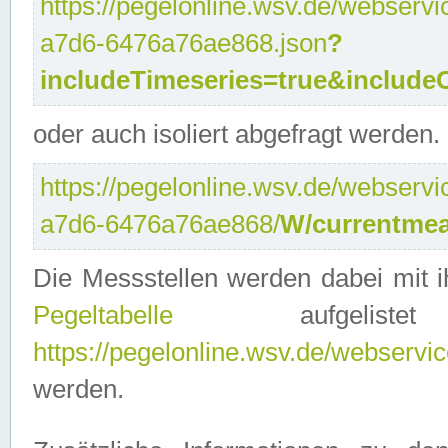
https://pegelonline.wsv.de/webservi
a7d6-6476a76ae868.json
?
includeTimeseries=true&include
oder auch isoliert abgefragt werden.
https://pegelonline.wsv.de/webservi
a7d6-6476a76ae868/
W/currentmea
Die Messstellen werden dabei mit ih
Pegeltabelle
aufgelist
https://pegelonline.wsv.de/webservice
werden.