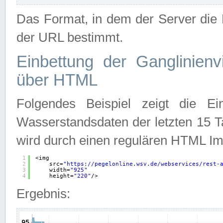
Das Format, in dem der Server die D
der URL bestimmt.
Einbettung der Ganglinienv
über HTML
Folgendes Beispiel zeigt die Ein
Wasserstandsdaten der letzten 15 T
wird durch einen regulären HTML Im
1
<img
2
src=
"
https://pegelonline.wsv.de/webservices/rest-
3
width=
"925"
4
height=
"220"
/>
Ergebnis: