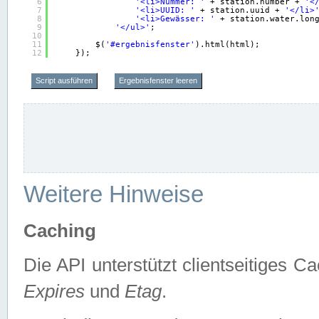
6
'<li>Nummer: '
+ station.number + 
'<
7
'<li>UUID: '
+ station.uuid + 
'</li>
8
'<li>Gewässer: '
+ station.water.lon
9
'</ul>'
;
10
11
$(
'#ergebnisfenster'
).html(html);
12
});
Script ausführen
Ergebnisfenster leeren
Weitere Hinweise
Caching
Die API unterstützt clientseitiges
Expires
und
Etag
.