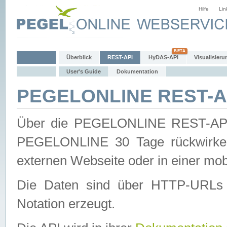
Hilfe
Lin
Überblick
REST-API
HyDAS-API
Visualisieru
User's Guide
Dokumentation
PEGELONLINE REST-AP
Über die PEGELONLINE REST-API 
PEGELONLINE 30 Tage rückwirkend
externen Webseite oder in einer mob
Die Daten sind über HTTP-URLs 
Notation erzeugt.