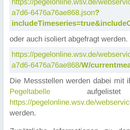
https://pegelonline.wsv.de/webservi
a7d6-6476a76ae868.json
?
includeTimeseries=true&include
oder auch isoliert abgefragt werden.
https://pegelonline.wsv.de/webservi
a7d6-6476a76ae868/
W/currentmea
Die Messstellen werden dabei mit ih
Pegeltabelle
aufgelist
https://pegelonline.wsv.de/webservice
werden.