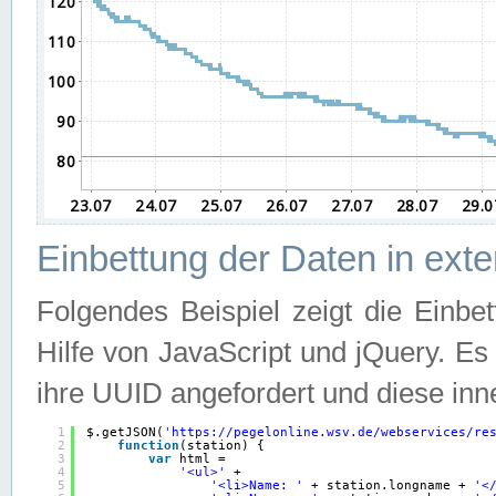
Einbettung der Daten in ext
Folgendes Beispiel zeigt die Einbe
Hilfe von JavaScript und jQuery. E
ihre UUID angefordert und diese inn
1
$.getJSON(
'
https://pegelonline.wsv.de/webservices/re
2
function
(station) {
3
var
html =
4
'<ul>'
+
5
'<li>Name: '
+ station.longname + 
'<