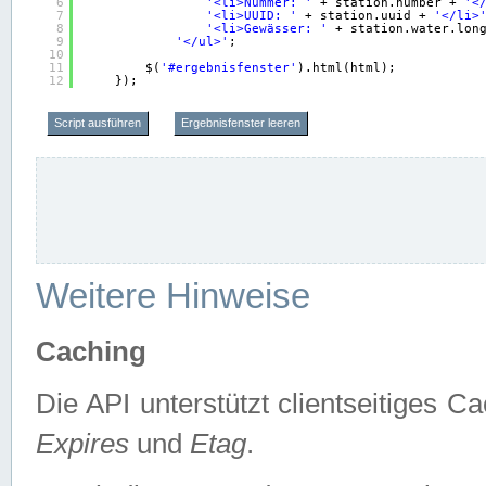
6
'<li>Nummer: '
+ station.number + 
'<
7
'<li>UUID: '
+ station.uuid + 
'</li>
8
'<li>Gewässer: '
+ station.water.lon
9
'</ul>'
;
10
11
$(
'#ergebnisfenster'
).html(html);
12
});
Script ausführen
Ergebnisfenster leeren
Weitere Hinweise
Caching
Die API unterstützt clientseitiges
Expires
und
Etag
.