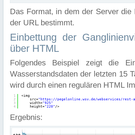
Das Format, in dem der Server die D
der URL bestimmt.
Einbettung der Ganglinienv
über HTML
Folgendes Beispiel zeigt die Ein
Wasserstandsdaten der letzten 15 T
wird durch einen regulären HTML Im
1
<img
2
src=
"
https://pegelonline.wsv.de/webservices/rest-
3
width=
"925"
4
height=
"220"
/>
Ergebnis: