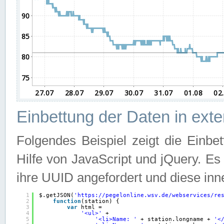
Einbettung der Daten in ext
Folgendes Beispiel zeigt die Einbe
Hilfe von JavaScript und jQuery. E
ihre UUID angefordert und diese inn
1
$.getJSON(
'
https://pegelonline.wsv.de/webservices/re
2
function
(station) {
3
var
html =
4
'<ul>'
+
5
'<li>Name: '
+ station.longname + 
'<