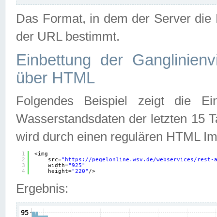
Das Format, in dem der Server die D
der URL bestimmt.
Einbettung der Ganglinienv
über HTML
Folgendes Beispiel zeigt die Ein
Wasserstandsdaten der letzten 15 T
wird durch einen regulären HTML Im
1
<img
2
src=
"
https://pegelonline.wsv.de/webservices/rest-
3
width=
"925"
4
height=
"220"
/>
Ergebnis: