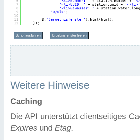
6
'<li>Nummer: '
+ station.number + 
'<
7
'<li>UUID: '
+ station.uuid + 
'</li>
8
'<li>Gewässer: '
+ station.water.lon
9
'</ul>'
;
10
11
$(
'#ergebnisfenster'
).html(html);
12
});
Script ausführen
Ergebnisfenster leeren
Weitere Hinweise
Caching
Die API unterstützt clientseitiges
Expires
und
Etag
.