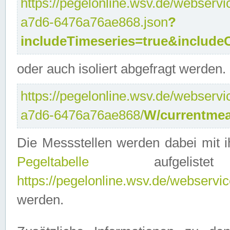
https://pegelonline.wsv.de/webservi
a7d6-6476a76ae868.json
?
includeTimeseries=true&include
oder auch isoliert abgefragt werden.
https://pegelonline.wsv.de/webservi
a7d6-6476a76ae868/
W/currentmea
Die Messstellen werden dabei mit ih
Pegeltabelle
aufgelist
https://pegelonline.wsv.de/webservice
werden.