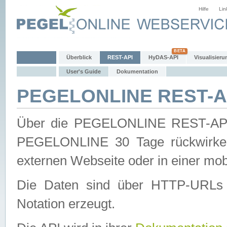
Hilfe
Lin
Überblick
REST-API
HyDAS-API
Visualisieru
User's Guide
Dokumentation
PEGELONLINE REST-AP
Über die PEGELONLINE REST-API 
PEGELONLINE 30 Tage rückwirkend
externen Webseite oder in einer mob
Die Daten sind über HTTP-URLs 
Notation erzeugt.