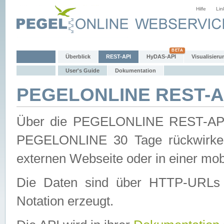
Hilfe
Lin
Überblick
REST-API
HyDAS-API
Visualisieru
User's Guide
Dokumentation
PEGELONLINE REST-AP
Über die PEGELONLINE REST-API 
PEGELONLINE 30 Tage rückwirkend
externen Webseite oder in einer mob
Die Daten sind über HTTP-URLs 
Notation erzeugt.