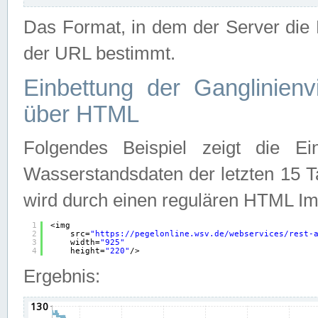
Das Format, in dem der Server die D
der URL bestimmt.
Einbettung der Ganglinienv
über HTML
Folgendes Beispiel zeigt die Ein
Wasserstandsdaten der letzten 15 T
wird durch einen regulären HTML Im
1
<img
2
src=
"
https://pegelonline.wsv.de/webservices/rest-
3
width=
"925"
4
height=
"220"
/>
Ergebnis: