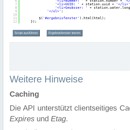
6
'<li>Nummer: '
+ station.number + 
'<
7
'<li>UUID: '
+ station.uuid + 
'</li>
8
'<li>Gewässer: '
+ station.water.lon
9
'</ul>'
;
10
11
$(
'#ergebnisfenster'
).html(html);
12
});
Script ausführen
Ergebnisfenster leeren
Weitere Hinweise
Caching
Die API unterstützt clientseitiges
Expires
und
Etag
.