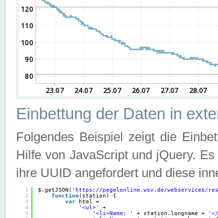
Einbettung der Daten in ext
Folgendes Beispiel zeigt die Einbe
Hilfe von JavaScript und jQuery. E
ihre UUID angefordert und diese inn
1
$.getJSON(
'
https://pegelonline.wsv.de/webservices/re
2
function
(station) {
3
var
html =
4
'<ul>'
+
5
'<li>Name: '
+ station.longname + 
'<