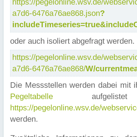
https://pegelonline.wsv.de/webservi
a7d6-6476a76ae868.json
?
includeTimeseries=true&include
oder auch isoliert abgefragt werden.
https://pegelonline.wsv.de/webservi
a7d6-6476a76ae868/
W/currentmea
Die Messstellen werden dabei mit ih
Pegeltabelle
aufgelist
https://pegelonline.wsv.de/webservice
werden.