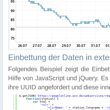
Einbettung der Daten in ext
Folgendes Beispiel zeigt die Einbe
Hilfe von JavaScript und jQuery. E
ihre UUID angefordert und diese inn
1
$.getJSON(
'
https://pegelonline.wsv.de/webservices/re
2
function
(station) {
3
var
html =
4
'<ul>'
+
5
'<li>Name: '
+ station.longname + 
'<