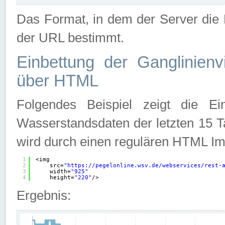
Das Format, in dem der Server die D
der URL bestimmt.
Einbettung der Ganglinienv
über HTML
Folgendes Beispiel zeigt die Ein
Wasserstandsdaten der letzten 15 T
wird durch einen regulären HTML Im
1
<img
2
src=
"
https://pegelonline.wsv.de/webservices/rest-
3
width=
"925"
4
height=
"220"
/>
Ergebnis: