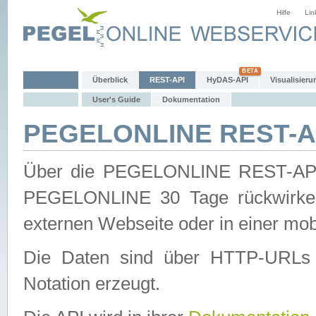
Hilfe
Lin
Überblick
REST-API
HyDAS-API
Visualisieru
User's Guide
Dokumentation
PEGELONLINE REST-AP
Über die PEGELONLINE REST-API 
PEGELONLINE 30 Tage rückwirkend
externen Webseite oder in einer mob
Die Daten sind über HTTP-URLs 
Notation erzeugt.