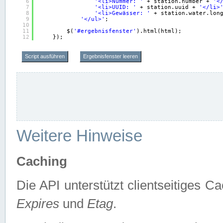
6
'<li>Nummer: '
+ station.number + 
'<
7
'<li>UUID: '
+ station.uuid + 
'</li>
8
'<li>Gewässer: '
+ station.water.lon
9
'</ul>'
;
10
11
$(
'#ergebnisfenster'
).html(html);
12
});
Script ausführen
Ergebnisfenster leeren
Weitere Hinweise
Caching
Die API unterstützt clientseitiges
Expires
und
Etag
.