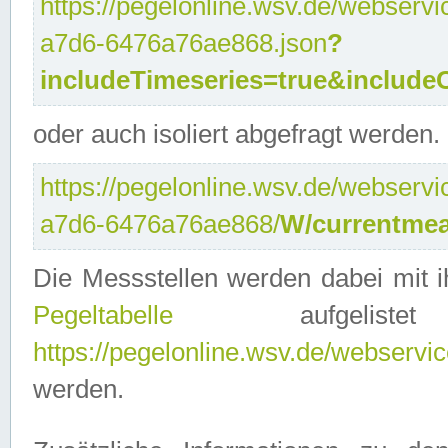
https://pegelonline.wsv.de/webservi
a7d6-6476a76ae868.json
?
includeTimeseries=true&include
oder auch isoliert abgefragt werden.
https://pegelonline.wsv.de/webservi
a7d6-6476a76ae868/
W/currentmea
Die Messstellen werden dabei mit ih
Pegeltabelle
aufgelist
https://pegelonline.wsv.de/webservice
werden.