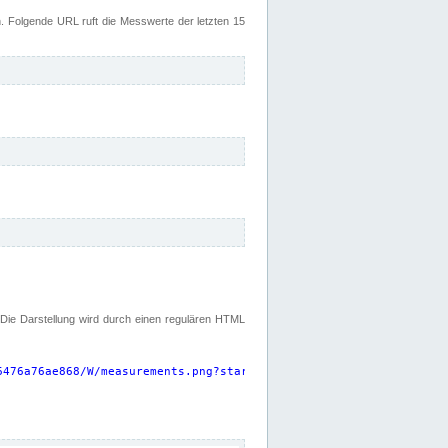
 Folgende URL ruft die Messwerte der letzten 15
. Die Darstellung wird durch einen regulären HTML
6476a76ae868/W/measurements.png?start=P15D&width=925&height=220
"