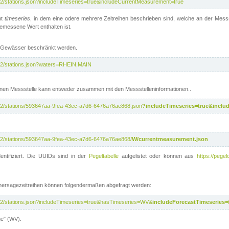
/v2/stations.json?includeTimeseries=true&includeCurrentMeasurement=true
nt
timeseries
, in dem eine odere mehrere Zeitreihen beschrieben sind, welche an der Messs
 gemessene Wert enthalten ist.
te Gewässer beschränkt werden.
i/v2/stations.json?waters=RHEIN,MAIN
nen Messstelle kann entweder zusammen mit den Messstelleninformationen..
i/v2/stations/593647aa-9fea-43ec-a7d6-6476a76ae868.json
?includeTimeseries=true&inclu
i/v2/stations/593647aa-9fea-43ec-a7d6-6476a76ae868/
W/currentmeasurement.json
entifiziert. Die UUIDs sind in der
Pegeltabelle
aufgelistet oder können aus
https://pegel
rhersagezeitreihen können folgendermaßen abgefragt werden:
i/v2/stations.json?includeTimeseries=true&hasTimeseries=WV&
includeForecastTimeseries=
ge" (WV).