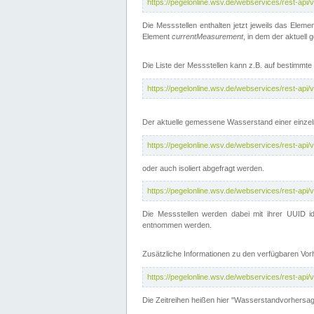
https://pegelonline.wsv.de/webservices/rest-api
Die Messstellen enthalten jetzt jeweils das Eleme
Element
currentMeasurement
, in dem der aktuell
Die Liste der Messstellen kann z.B. auf bestimm
https://pegelonline.wsv.de/webservices/rest-ap
Der aktuelle gemessene Wasserstand einer einzel
https://pegelonline.wsv.de/webservices/rest-ap
oder auch isoliert abgefragt werden.
https://pegelonline.wsv.de/webservices/rest-ap
Die Messstellen werden dabei mit ihrer UUID id
entnommen werden.
Zusätzliche Informationen zu den verfügbaren Vo
https://pegelonline.wsv.de/webservices/rest-ap
Die Zeitreihen heißen hier "Wasserstandvorhersa