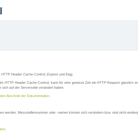
die HTTP Header
Cache-Control
,
Expires
und
Etag
.
m HTTP Header Cache-Control, kann für eine gewisse Zeit ein HTTP-Request gänzlich ent
 sich auf der Serverseite verändert haben.
den Abschnitt der Dokumentation
.
ogen werden. Messstellennummer oder -namen können sich verändern bzw. sind nicht eindeut
tion
.