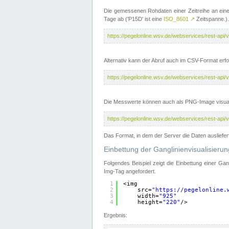
Die gemessenen Rohdaten einer Zeitreihe an ein
Tage ab ('P15D' ist eine
ISO_8601
↗
Zeitspanne.).
https://pegelonline.wsv.de/webservices/rest-a
Alternativ kann der Abruf auch im CSV-Format er
https://pegelonline.wsv.de/webservices/rest-a
Die Messwerte können auch als PNG-Image visual
https://pegelonline.wsv.de/webservices/rest-a
Das Format, in dem der Server die Daten ausliefer
Einbettung der Ganglinienvisualisier
Folgendes Beispiel zeigt die Einbettung einer Ga
Img-Tag angefordert.
1
<img
2
src=
"
https://pegelonline.
3
width=
"925"
4
height=
"220"
/>
Ergebnis: