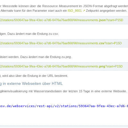
er Messstelle können über die Ressource
Measurement
im JSON-Format abgefragt werden.
 Alternativ kann für den Parameter
start
auch ein
ISO_8601
↗
Zeitpunkt angegeben werden.
pi/v2/stations/593647aa-9fea-43ec-a7d6-6476a76ae868/W/measurements.
json
?start=P15D
folgen. Dazu ändert man die Endung zu
csv
.
pi/v2/stations/593647aa-9fea-43ec-a7d6-6476a76ae868/W/measurements.
csv
?start=P15D
isiert werden. Dazu ändert man die Endung zu
png
.
pi/v2/stations/593647aa-9fea-43ec-a7d6-6476a76ae868/W/measurements.
png
?start=P15D
t, wird also über die Endung in der URL bestimmt.
ung in externe Webseiten über HTML
nglinienvisualisierung mit Wasserstandsdaten der letzten 15 Tage in eine externe Webseite
wsv.de/webservices/rest-api/v2/stations/593647aa-9fea-43ec-a7d6-