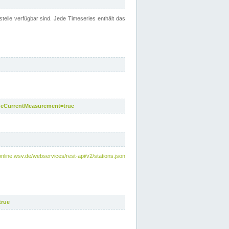
telle verfügbar sind. Jede Timeseries enthält das
deCurrentMeasurement=true
online.wsv.de/webservices/rest-api/v2/stations.json
true