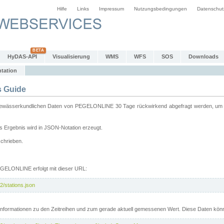
Hilfe
Links
Impressum
Nutzungsbedingungen
Datenschut
HyDAS-API
Visualisierung
WMS
WFS
SOS
Downloads
tation
 Guide
sserkundlichen Daten von PEGELONLINE 30 Tage rückwirkend abgefragt werden, um sie 
 Ergebnis wird in JSON-Notation erzeugt.
schrieben.
PEGELONLINE erfolgt mit dieser URL:
2/stations.json
e Informationen zu den Zeitreihen und zum gerade aktuell gemessenen Wert. Diese Daten kö