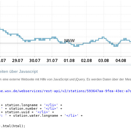
iten über Javascript
 in eine externe Webseite mit Hilfe von JavaScript und jQuery. Es werden Daten über der Me
ne.wsv.de/webservices/rest-api/v2/stations/593647aa-9fea-43ec-a7
+ station.longname + 
'</li>'
+
 '
+ station.number + 
'</li>'
+
+ station.uuid + 
'</li>'
+
r: '
+ station.water.longname + 
'</li>'
+
).html(html);