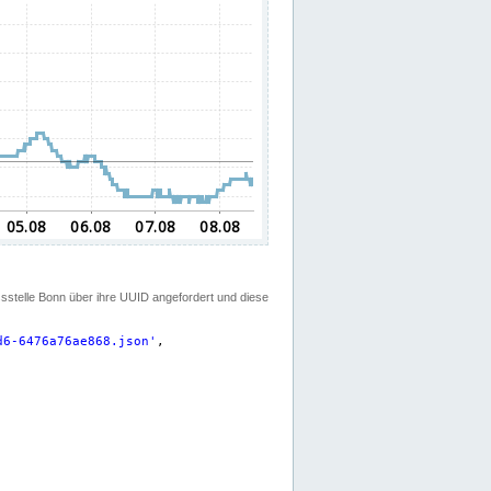
ssstelle Bonn über ihre UUID angefordert und diese
d6-6476a76ae868.json
'
,