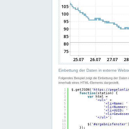
Einbettung der Daten in externe Webse
Folgendes Beispiel zeigt die Einbettung der Daten
innerhalb eines HTML-Elements dargestellt.
1
$.getJSON(
'
https://pegelonli
2
function
(station) {
3
var
html =
4
'<ul>'
+
5
'<li>Name: '
6
'<li>Nummer:
7
'<li>UUID: '
8
'<li>Gewässe
9
'</ul>'
;
10
11
$(
'#ergebnisfenster'
12
});