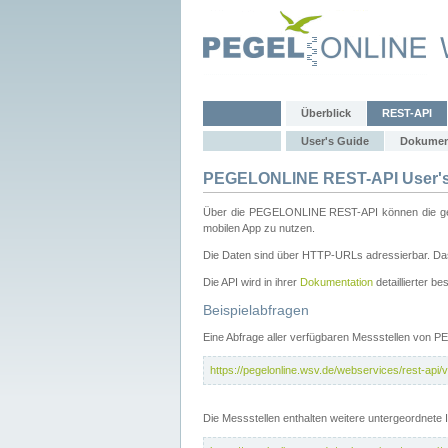
Überblick
REST-API
User's Guide
Dokumen
PEGELONLINE REST-API User's
Über die PEGELONLINE REST-API können die gewä
mobilen App zu nutzen.
Die Daten sind über HTTP-URLs adressierbar. Das
Die API wird in ihrer
Dokumentation
detaillierter be
Beispielabfragen
Eine Abfrage aller verfügbaren Messstellen von 
https://pegelonline.wsv.de/webservices/rest-api/v
Die Messstellen enthalten weitere untergeordnet