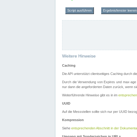
Script ausführen
Ergebnisfenster leeren
Weitere Hinweise
Caching
Die API unterstützt clientseitiges Caching durch 
Durch die Verwendung von Expires und max-age i
nur dann die angeforderten Daten zurück, wenn sie
Weiterführende Hinweise gibt es in im
entsprechen
UUID
Auf die Messstellen sollte sich nur per UUID bez
Kompression
Siehe
entsprechenden Abschnitt in der Dokumenta
Umgang mit Sonderzeichen in URLs