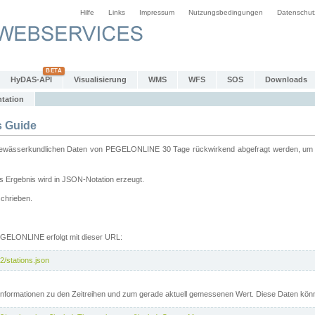
Hilfe
Links
Impressum
Nutzungsbedingungen
Datenschut
HyDAS-API
Visualisierung
WMS
WFS
SOS
Downloads
tation
 Guide
sserkundlichen Daten von PEGELONLINE 30 Tage rückwirkend abgefragt werden, um sie 
 Ergebnis wird in JSON-Notation erzeugt.
schrieben.
PEGELONLINE erfolgt mit dieser URL:
2/stations.json
e Informationen zu den Zeitreihen und zum gerade aktuell gemessenen Wert. Diese Daten kö