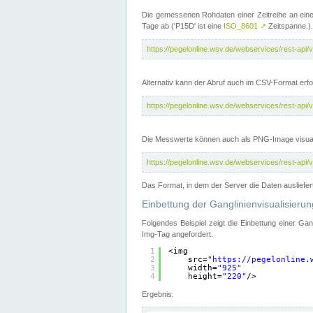
Die gemessenen Rohdaten einer Zeitreihe an ein
Tage ab ('P15D' ist eine
ISO_8601
↗
Zeitspanne.).
https://pegelonline.wsv.de/webservices/rest-a
Alternativ kann der Abruf auch im CSV-Format er
https://pegelonline.wsv.de/webservices/rest-a
Die Messwerte können auch als PNG-Image visual
https://pegelonline.wsv.de/webservices/rest-a
Das Format, in dem der Server die Daten ausliefer
Einbettung der Ganglinienvisualisier
Folgendes Beispiel zeigt die Einbettung einer Ga
Img-Tag angefordert.
1
<img
2
src=
"
https://pegelonline.
3
width=
"925"
4
height=
"220"
/>
Ergebnis: