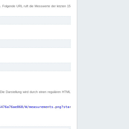
 Folgende URL ruft die Messwerte der letzten 15
. Die Darstellung wird durch einen regulären HTML
6476a76ae868/W/measurements.png?start=P15D&width=925&height=220
"