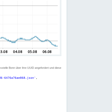
ssstelle Bonn über ihre UUID angefordert und diese
d6-6476a76ae868.json
'
,