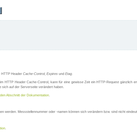
die HTTP Header
Cache-Control
,
Expires
und
Etag
.
m HTTP Header Cache-Control, kann für eine gewisse Zeit ein HTTP-Request gänzlich ent
 sich auf der Serverseite verändert haben.
den Abschnitt der Dokumentation
.
ogen werden. Messstellennummer oder -namen können sich verändern bzw. sind nicht eindeut
tion
.