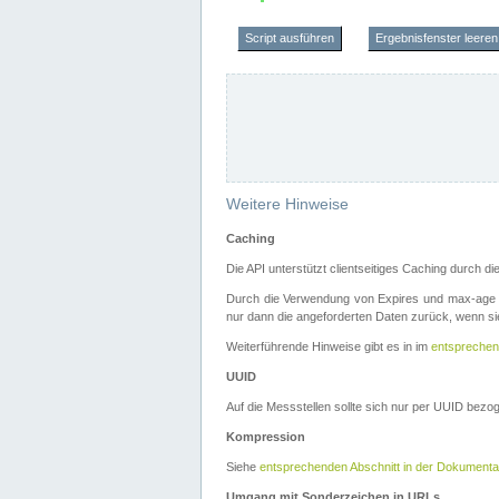
Script ausführen
Ergebnisfenster leeren
Weitere Hinweise
Caching
Die API unterstützt clientseitiges Caching durch 
Durch die Verwendung von Expires und max-age i
nur dann die angeforderten Daten zurück, wenn sie
Weiterführende Hinweise gibt es in im
entsprechen
UUID
Auf die Messstellen sollte sich nur per UUID bez
Kompression
Siehe
entsprechenden Abschnitt in der Dokumenta
Umgang mit Sonderzeichen in URLs