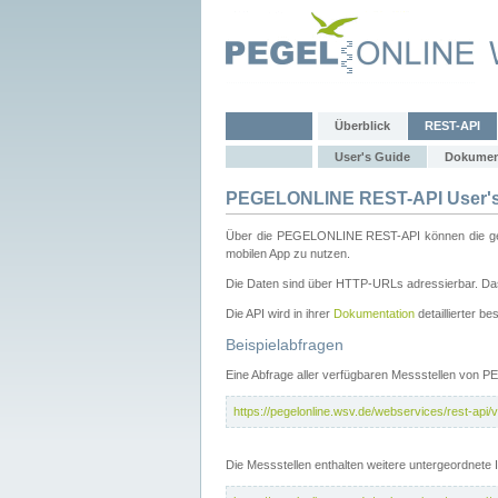
Überblick
REST-API
User's Guide
Dokumen
PEGELONLINE REST-API User's
Über die PEGELONLINE REST-API können die gewä
mobilen App zu nutzen.
Die Daten sind über HTTP-URLs adressierbar. Das
Die API wird in ihrer
Dokumentation
detaillierter be
Beispielabfragen
Eine Abfrage aller verfügbaren Messstellen von 
https://pegelonline.wsv.de/webservices/rest-api/v
Die Messstellen enthalten weitere untergeordnet