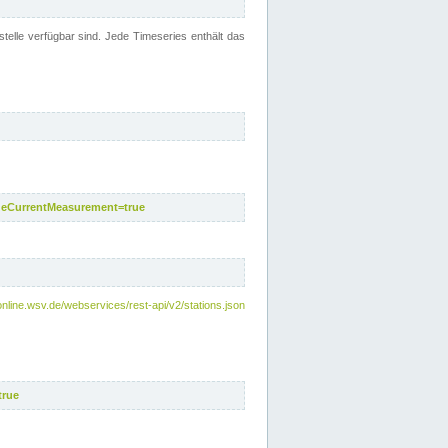
telle verfügbar sind. Jede Timeseries enthält das
deCurrentMeasurement=true
online.wsv.de/webservices/rest-api/v2/stations.json
true