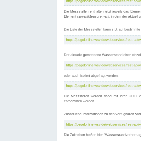
https://pegelonline.wsv.de/webservices/rest-api
Die Messstellen enthalten jetzt jeweils das Eleme
Element
currentMeasurement
, in dem der aktuell
Die Liste der Messstellen kann z.B. auf bestimm
https://pegelonline.wsv.de/webservices/rest-ap
Der aktuelle gemessene Wasserstand einer einzel
https://pegelonline.wsv.de/webservices/rest-ap
oder auch isoliert abgefragt werden.
https://pegelonline.wsv.de/webservices/rest-ap
Die Messstellen werden dabei mit ihrer UUID id
entnommen werden.
Zusätzliche Informationen zu den verfügbaren Vo
https://pegelonline.wsv.de/webservices/rest-ap
Die Zeitreihen heißen hier "Wasserstandvorhersa