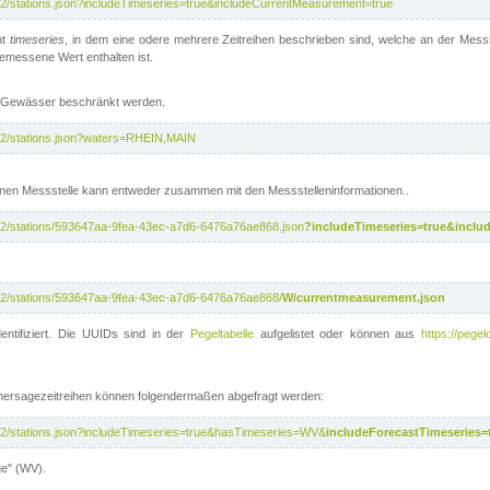
/v2/stations.json?includeTimeseries=true&includeCurrentMeasurement=true
nt
timeseries
, in dem eine odere mehrere Zeitreihen beschrieben sind, welche an der Messs
 gemessene Wert enthalten ist.
te Gewässer beschränkt werden.
i/v2/stations.json?waters=RHEIN,MAIN
nen Messstelle kann entweder zusammen mit den Messstelleninformationen..
i/v2/stations/593647aa-9fea-43ec-a7d6-6476a76ae868.json
?includeTimeseries=true&inclu
i/v2/stations/593647aa-9fea-43ec-a7d6-6476a76ae868/
W/currentmeasurement.json
entifiziert. Die UUIDs sind in der
Pegeltabelle
aufgelistet oder können aus
https://pegel
rhersagezeitreihen können folgendermaßen abgefragt werden:
i/v2/stations.json?includeTimeseries=true&hasTimeseries=WV&
includeForecastTimeseries=
ge" (WV).