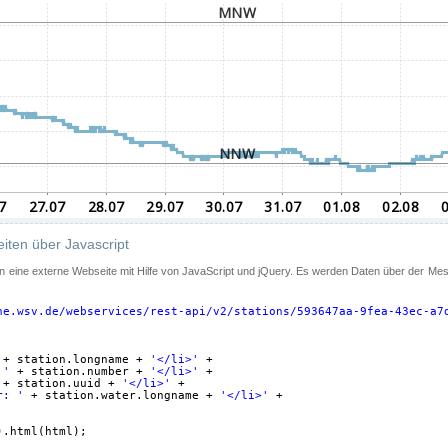
iten über Javascript
 in eine externe Webseite mit Hilfe von JavaScript und jQuery. Es werden Daten über der Me
ne.wsv.de/webservices/rest-api/v2/stations/593647aa-9fea-43ec-a7
+ station.longname + 
'</li>'
+
 '
+ station.number + 
'</li>'
+
+ station.uuid + 
'</li>'
+
r: '
+ station.water.longname + 
'</li>'
+
).html(html);