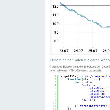
Einbettung der Daten in externe Webse
Folgendes Beispiel zeigt die Einbettung der Daten
innerhalb eines HTML-Elements dargestellt.
1
$.getJSON(
'
https://pegelonli
2
function
(station) {
3
var
html =
4
'<ul>'
+
5
'<li>Name: '
6
'<li>Nummer:
7
'<li>UUID: '
8
'<li>Gewässe
9
'</ul>'
;
10
11
$(
'#ergebnisfenster'
12
});