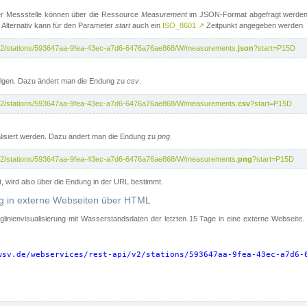
er Messstelle können über die Ressource
Measurement
im JSON-Format abgefragt werden.
 Alternativ kann für den Parameter
start
auch ein
ISO_8601
↗
Zeitpunkt angegeben werden.
pi/v2/stations/593647aa-9fea-43ec-a7d6-6476a76ae868/W/measurements.
json
?start=P15D
folgen. Dazu ändert man die Endung zu
csv
.
pi/v2/stations/593647aa-9fea-43ec-a7d6-6476a76ae868/W/measurements.
csv
?start=P15D
isiert werden. Dazu ändert man die Endung zu
png
.
pi/v2/stations/593647aa-9fea-43ec-a7d6-6476a76ae868/W/measurements.
png
?start=P15D
t, wird also über die Endung in der URL bestimmt.
ung in externe Webseiten über HTML
nglinienvisualisierung mit Wasserstandsdaten der letzten 15 Tage in eine externe Webseite
wsv.de/webservices/rest-api/v2/stations/593647aa-9fea-43ec-a7d6-